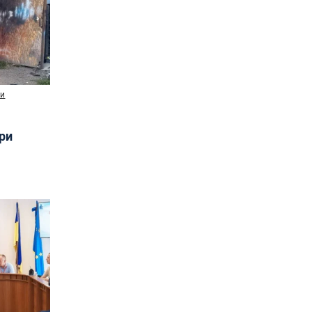
ни
три