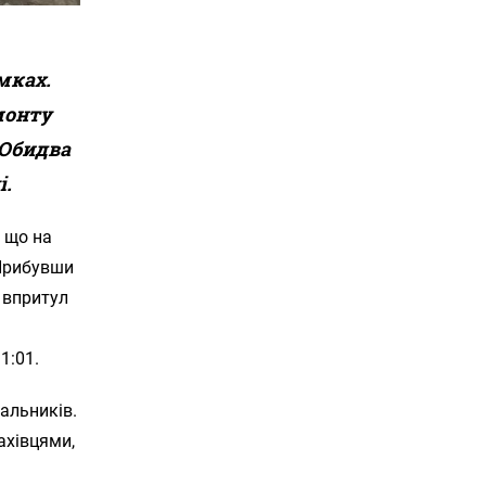
мках.
монту
 Обидва
і.
, що на
 Прибувши
 впритул
1:01.
вальників.
ахівцями,