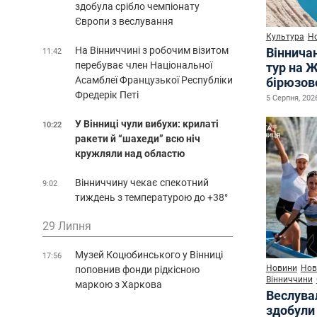
здобула срібло чемпіонату
Європи з веслування
Культура
Н
На Вінниччині з робочим візитом
Віннича
11:42
перебуває член Національної
тур на 
Асамблеї Французької Республіки
бірюзово
Фредерік Петі
5 Серпня, 2026
У Вінниці чули вибухи: крилаті
10:22
ракети й “шахеди” всю ніч
кружляли над областю
Вінниччину чекає спекотний
9:02
тиждень з температурою до +38°
29 Липня
Музей Коцюбинського у Вінниці
17:56
Новини
Нов
поповнив фонди рідкісною
Вінниччини
маркою з Харкова
Веслува
здобули 