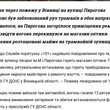
ня через пожежу у Вінниці на вулиці Пирогова
во був заблокований рух трамваїв в обох напря
увалося, на Пирогова загорілося приміщення ре
 звідти вогонь перекинувся на магазин оптики.
ння розташовані майже на трамвайній зупинц
 до Служби порятунку «101» надійшло повідомлення про те
й зупинці лікарні ім.М.І.Пирогова горить магазин оптики.
виклику, рятувальники встановили, що горить прибудована
ення недіюча майстерня з ремонту взуття, – повідомили у
і ГУ ДСНС у Вінницькій області. – Пожежу ліквідовано об 1
ацію пожежі виїхали три автомобілі, вогонь гасили 13 ряту
ричина виникнення загоряння та збитки встановлюються ф
ь у пресслужбі ГУ ДСНС області.