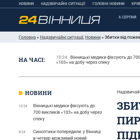
НОВИНИ
НАДЗВИЧАЙНІ СИТУАЦІЇ
ГОЛОВНІ НОВИНИ
КРИ
6 СЕРПНЯ
Головна
»
Надзвичайні ситуації
,
Новини
» Збитки від пожеж
10:24
Вінницькі медики фіксують до 70
НА ЧАСІ:
«103» на добу через спеку
НОВИНИ
Надзвичайн
ЗБИ
Вінницькі медики фіксують до
10:24
700 викликів «103» на добу через
ПИР
спеку
ПІД
Синоптики попередили: у Вінниці
8:24
в четвер можливий новий