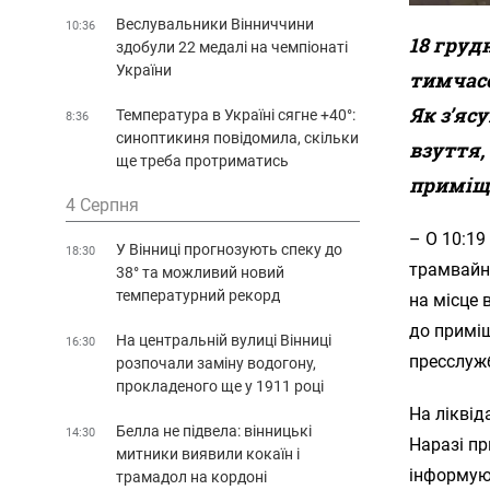
Веслувальники Вінниччини
10:36
18 груд
здобули 22 медалі на чемпіонаті
України
тимчасо
Як з’яс
Температура в Україні сягне +40°:
8:36
синоптикиня повідомила, скільки
взуття,
ще треба протриматись
приміще
4 Серпня
– О 10:19
У Вінниці прогнозують спеку до
18:30
трамвайні
38° та можливий новий
температурний рекорд
на місце 
до приміщ
На центральній вулиці Вінниці
16:30
пресслужб
розпочали заміну водогону,
прокладеного ще у 1911 році
На ліквід
Белла не підвела: вінницькі
14:30
Наразі п
митники виявили кокаїн і
інформуют
трамадол на кордоні