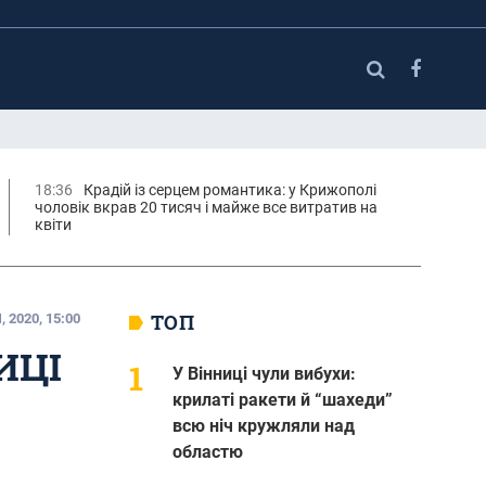
18:36
Крадій із серцем романтика: у Крижополі
чоловік вкрав 20 тисяч і майже все витратив на
квіти
ТОП
 2020, 15:00
ИЦІ
У Вінниці чули вибухи:
крилаті ракети й “шахеди”
всю ніч кружляли над
областю