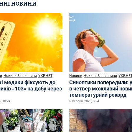
ННІ НОВИНИ
и
Новини Вінниччини
УКР.НЕТ
Новини
Новини Вінниччини
УКР.НЕ
кі медики фіксують до
Синоптики попередили: у
иків «103» на добу через
в четвер можливий нови
температурний рекорд
, 10:24
6 Серпня, 2026, 8:24