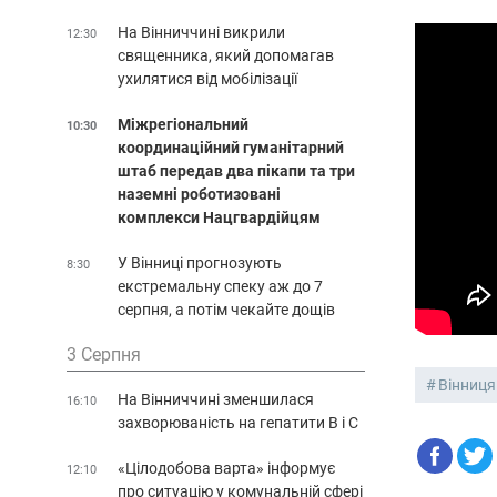
На Вінниччині викрили
12:30
священника, який допомагав
ухилятися від мобілізації
Міжрегіональний
10:30
координаційний гуманітарний
штаб передав два пікапи та три
наземні роботизовані
комплекси Нацгвардійцям
У Вінниці прогнозують
8:30
екстремальну спеку аж до 7
серпня, а потім чекайте дощів
3 Серпня
Вінниця
На Вінниччині зменшилася
16:10
захворюваність на гепатити В і С
«Цілодобова варта» інформує
12:10
про ситуацію у комунальній сфері