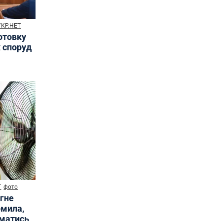
УКР.НЕТ
готовку
х споруд
Т
фото
ягне
омила,
иматись