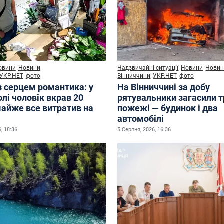
овини
Новини
Надзвичайні ситуації
Новини
Нови
УКР.НЕТ
фото
Вінниччини
УКР.НЕТ
фото
з серцем романтика: у
На Вінниччині за добу
лі чоловік вкрав 20
рятувальники загасили 
майже все витратив на
пожежі — будинок і два
автомобілі
, 18:36
5 Серпня, 2026, 16:36