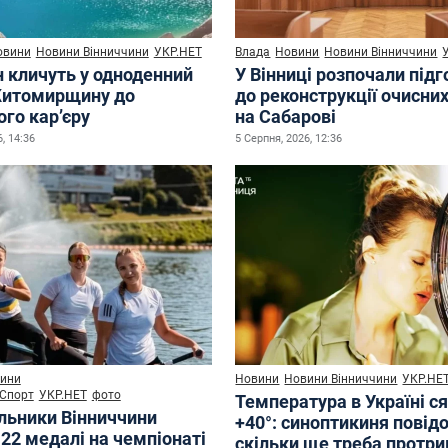
овини
Новини Вінниччини
УКР.НЕТ
Влада
Новини
Новини Вінниччини
н кличуть у одноденний
У Вінниці розпочали під
Житомирщину до
до реконструкції очисни
го кар’єру
на Сабарові
, 14:36
5 Серпня, 2026, 12:36
ини
Новини
Новини Вінниччини
УКР.НЕ
Спорт
УКР.НЕТ
фото
Температура в Україні с
льники Вінниччини
+40°: синоптикиня повід
22 медалі на чемпіонаті
скільки ще треба протр