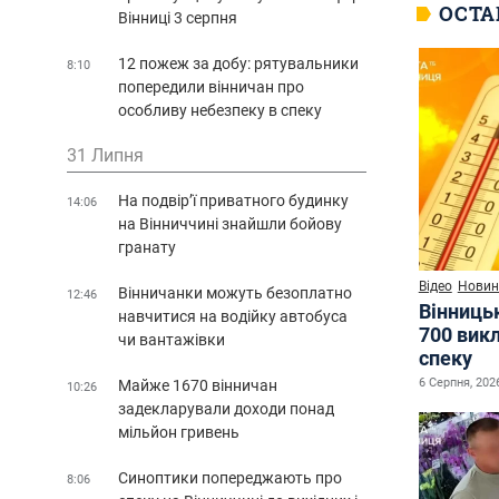
ОСТА
Вінниці 3 серпня
12 пожеж за добу: рятувальники
8:10
попередили вінничан про
особливу небезпеку в спеку
31 Липня
На подвір’ї приватного будинку
14:06
на Вінниччині знайшли бойову
гранату
Відео
Новин
Вінничанки можуть безоплатно
12:46
Вінниць
навчитися на водійку автобуса
700 викл
чи вантажівки
спеку
6 Серпня, 2026
Майже 1670 вінничан
10:26
задекларували доходи понад
мільйон гривень
Синоптики попереджають про
8:06