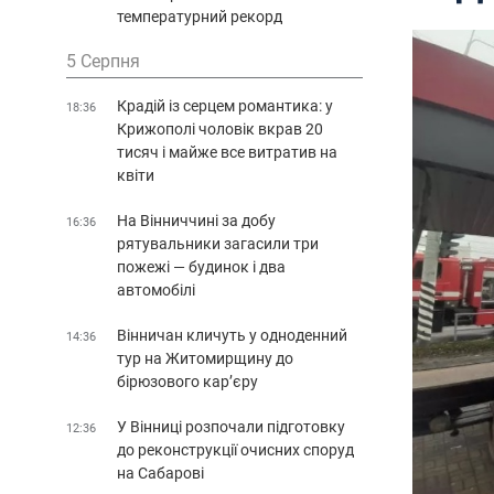
температурний рекорд
5 Серпня
Крадій із серцем романтика: у
18:36
Крижополі чоловік вкрав 20
тисяч і майже все витратив на
квіти
На Вінниччині за добу
16:36
рятувальники загасили три
пожежі — будинок і два
автомобілі
Вінничан кличуть у одноденний
14:36
тур на Житомирщину до
бірюзового кар’єру
У Вінниці розпочали підготовку
12:36
до реконструкції очисних споруд
на Сабарові