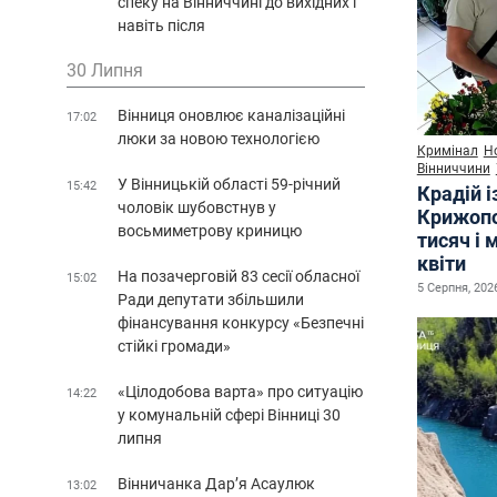
спеку на Вінниччині до вихідних і
навіть після
30 Липня
Вінниця оновлює каналізаційні
17:02
люки за новою технологією
Кримінал
Н
Вінниччини
У Вінницькій області 59-річний
15:42
Крадій і
чоловік шубовстнув у
Крижопо
восьмиметрову криницю
тисяч і 
квіти
На позачерговій 83 сесії обласної
15:02
5 Серпня, 2026
Ради депутати збільшили
фінансування конкурсу «Безпечні
стійкі громади»
«Цілодобова варта» про ситуацію
14:22
у комунальній сфері Вінниці 30
липня
Вінничанка Дар’я Асаулюк
13:02