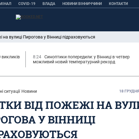
МІНАЛ
COVID-19
ВЛАДА
НОВИНИ ВІННИЧЧИНИ
КОНТАКТИ
і на вулиці Пирогова у Вінниці підраховуються
0 викликів
8:24
Синоптики попередили: у Вінниці в четвер
можливий новий температурний рекорд
і ситуації
Новини
18 ГРУДНЯ,
ТКИ ВІД ПОЖЕЖІ НА ВУЛ
ОГОВА У ВІННИЦІ
РАХОВУЮТЬСЯ