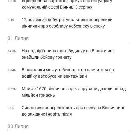
«Цілодобова варта» інформує про ситуацію у
12:10
комунальній сфері Вінниці 3 серпня
12 пожеж за добу: рятувальники попередили
8:10
вінничан про особливу небезпеку в спеку
31 Липня
На подвір’ї приватного будинку на Вінниччині
14:06
знайшли бойову гранату
Вінничанки можуть безоплатно навчитися на
12:46
водійку автобуса чи вантажівки
Майже 1670 вінничан задекларували доходи понад
10:26
мільйон гривень
Синоптики попереджають про спеку на Вінниччині
8:06
до вихідних і навіть після
30 Липня