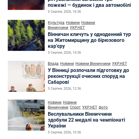
пожежі — будинок і два автомобілі
5 Серпня, 2026, 16:36
Культура
Новини
Новини
Вінниччини
УКР.НЕТ
Вінничан кличуть у одноденний тур
на Житомирщину до бірюзового
кар’єру
5 Серпня, 2026, 14:36
Влада
Новини
Новини Вінниччини
УКР.НЕТ
У Вінниці розпочали підготовку до
реконструкції очисних споруд на
Сабарові
5 Серпня, 2026, 12:36
Новини
Новини
Вінниччини
Спорт
УКР.НЕТ
фото
Веслувальники Вінниччини
здобули 22 медалі на чемпіонаті
України
5 Серпня, 2026, 10:36