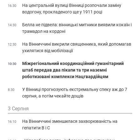
На центральній вулиці Вінниці розпочали заміну
16:30
водогону, прокладеного ще у 1911 році
Белла не підвела: вінницькі митники виявили кокаїн і
14:30
трамадол на кордоні
На Вінниччині викрили священника, який допомагав
12:30
ухилятися від мобілізації
Міжрегіональний координаційний гуманітарний
10:30
штаб передав два пікапи та три наземні
роботизовані комплекси Нацгвардійцям
У Вінниці прогнозують екстремальну спеку аж до 7
8:30
серпня, а потім чекайте дощів
3 Серпня
На Вінниччині зменшилася захворюваність на
16:10
гепатити В і С