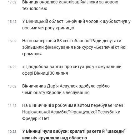
Вінниця оновлює каналізаційні люки за новою
17:02
технологією
У Вінницькій області 59-річний чоловік шубовстнув у
15:42
восьмиметрову криницю
На позачерговій 83 сесії обласної Ради депутати
15:02
збільшили фінансування конкурсу «Безпечні стійкі
громади»
«Цілодобова варта» про ситуацію у комунальній
14:22
сфері Вінниці 30 липня
Вінничанка Дар’я Асаулюк здобула срібло
13:02
чемпіонату Європи з веслування
На Вінниччині з робочим візитом перебуває член
11:42
Національної Асамблеї Французької Республіки
Фредерік Петі
У Вінниці чули вибухи: крилаті ракети й “шахеди”
10:22
всю ніч кружляли над областю