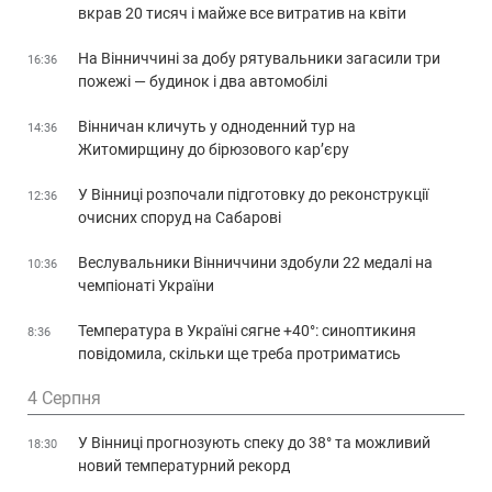
вкрав 20 тисяч і майже все витратив на квіти
На Вінниччині за добу рятувальники загасили три
16:36
пожежі — будинок і два автомобілі
Вінничан кличуть у одноденний тур на
14:36
Житомирщину до бірюзового кар’єру
У Вінниці розпочали підготовку до реконструкції
12:36
очисних споруд на Сабарові
Веслувальники Вінниччини здобули 22 медалі на
10:36
чемпіонаті України
Температура в Україні сягне +40°: синоптикиня
8:36
повідомила, скільки ще треба протриматись
4 Серпня
У Вінниці прогнозують спеку до 38° та можливий
18:30
новий температурний рекорд