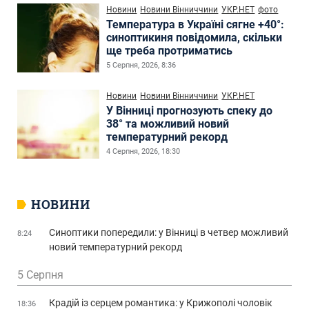
Новини
Новини Вінниччини
УКР.НЕТ
фото
Температура в Україні сягне +40°:
синоптикиня повідомила, скільки
ще треба протриматись
5 Серпня, 2026, 8:36
Новини
Новини Вінниччини
УКР.НЕТ
У Вінниці прогнозують спеку до
38° та можливий новий
температурний рекорд
4 Серпня, 2026, 18:30
НОВИНИ
Синоптики попередили: у Вінниці в четвер можливий
8:24
новий температурний рекорд
5 Серпня
Крадій із серцем романтика: у Крижополі чоловік
18:36