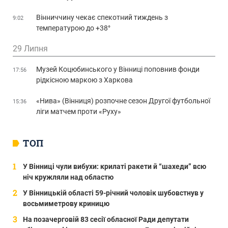
Вінниччину чекає спекотний тиждень з
9:02
температурою до +38°
29 Липня
Музей Коцюбинського у Вінниці поповнив фонди
17:56
рідкісною маркою з Харкова
«Нива» (Вінниця) розпочне сезон Другої футбольної
15:36
ліги матчем проти «Руху»
ТОП
У Вінниці чули вибухи: крилаті ракети й “шахеди” всю
ніч кружляли над областю
У Вінницькій області 59-річний чоловік шубовстнув у
восьмиметрову криницю
На позачерговій 83 сесії обласної Ради депутати