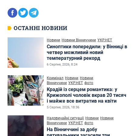
ОСТАННІ НОВИНИ
Новини
Новини Вінниччини
УКР.НЕТ
Синоптики попередили: у Вінниці в
четвер можливий новий
температурний рекорд
6 Серпня, 2026, 8:24
Кримінал
Новини
Новини
Вінниччини
УКР.НЕТ
фото
Крадій із серцем романтика: у
Крижополі чоловік вкрав 20 тисяч
і майже все витратив на квіти
5 Серпня, 2026, 18:36
Надзвичайні ситуації
Новини
Новини
Вінниччини
УКР.НЕТ
фото
На Вінниччині за добу
рятувальники загасили три