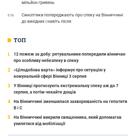
мільйон гривень
Синоптики попереджають про спеку на Вінниччині
8:06
до вихідних і навіть після
ТОП
12 пожеж за добу: рятувальники попередили вінничан
про особливу небезпеку в спеку
«Цілодобова варта» інформує про ситуацію у
комунальній сфері Вінниці 3 серпня
У Вінниці прогнозують екстремальну спеку аж до 7
серпня, а потім чекайте дощів
На Вінниччині зменшилася захворюваність на гепатити
В і С
На Вінниччині викрили священника, який допомагав
ухилятися від мобілізації