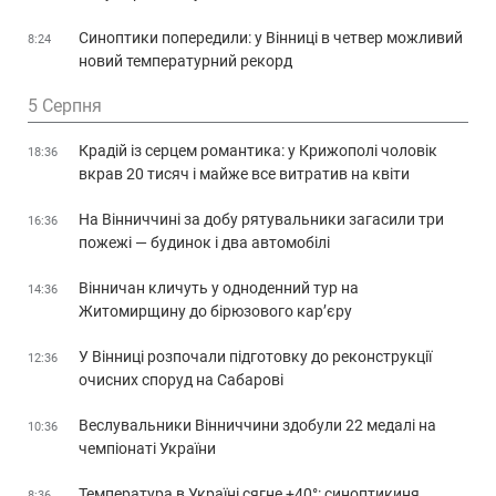
Синоптики попередили: у Вінниці в четвер можливий
8:24
новий температурний рекорд
5 Серпня
Крадій із серцем романтика: у Крижополі чоловік
18:36
вкрав 20 тисяч і майже все витратив на квіти
На Вінниччині за добу рятувальники загасили три
16:36
пожежі — будинок і два автомобілі
Вінничан кличуть у одноденний тур на
14:36
Житомирщину до бірюзового кар’єру
У Вінниці розпочали підготовку до реконструкції
12:36
очисних споруд на Сабарові
Веслувальники Вінниччини здобули 22 медалі на
10:36
чемпіонаті України
Температура в Україні сягне +40°: синоптикиня
8:36