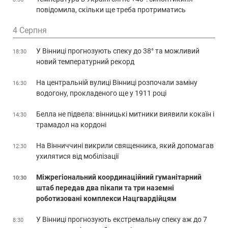
повідомила, скільки ще треба протриматись
4 Серпня
У Вінниці прогнозують спеку до 38° та можливий
18:30
новий температурний рекорд
На центральній вулиці Вінниці розпочали заміну
16:30
водогону, прокладеного ще у 1911 році
Белла не підвела: вінницькі митники виявили кокаїн і
14:30
трамадол на кордоні
На Вінниччині викрили священника, який допомагав
12:30
ухилятися від мобілізації
Міжрегіональний координаційний гуманітарний
10:30
штаб передав два пікапи та три наземні
роботизовані комплекси Нацгвардійцям
У Вінниці прогнозують екстремальну спеку аж до 7
8:30