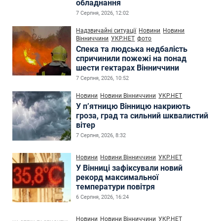
обладнання
7 Серпня, 2026, 12:02
Надзвичайні ситуації
Новини
Новини
Вінниччини
УКР.НЕТ
фото
Спека та людська недбалість
спричинили пожежі на понад
шести гектарах Вінниччини
7 Серпня, 2026, 10:52
Новини
Новини Вінниччини
УКР.НЕТ
У п’ятницю Вінницю накриють
гроза, град та сильний шквалистий
вітер
7 Серпня, 2026, 8:32
Новини
Новини Вінниччини
УКР.НЕТ
У Вінниці зафіксували новий
рекорд максимальної
температури повітря
6 Серпня, 2026, 16:24
Новини
Новини Вінниччини
УКР.НЕТ