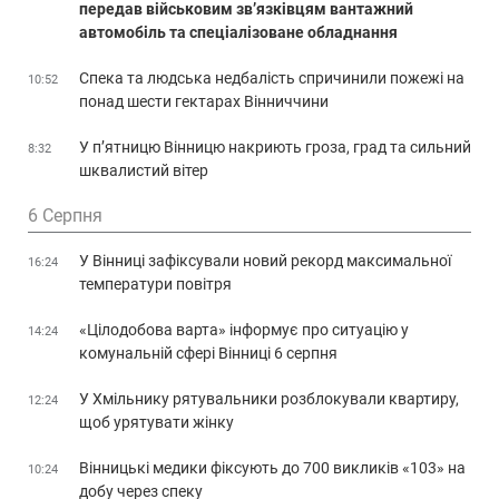
передав військовим зв’язківцям вантажний
автомобіль та спеціалізоване обладнання
Спека та людська недбалість спричинили пожежі на
10:52
понад шести гектарах Вінниччини
У п’ятницю Вінницю накриють гроза, град та сильний
8:32
шквалистий вітер
6 Серпня
У Вінниці зафіксували новий рекорд максимальної
16:24
температури повітря
«Цілодобова варта» інформує про ситуацію у
14:24
комунальній сфері Вінниці 6 серпня
У Хмільнику рятувальники розблокували квартиру,
12:24
щоб урятувати жінку
Вінницькі медики фіксують до 700 викликів «103» на
10:24
добу через спеку