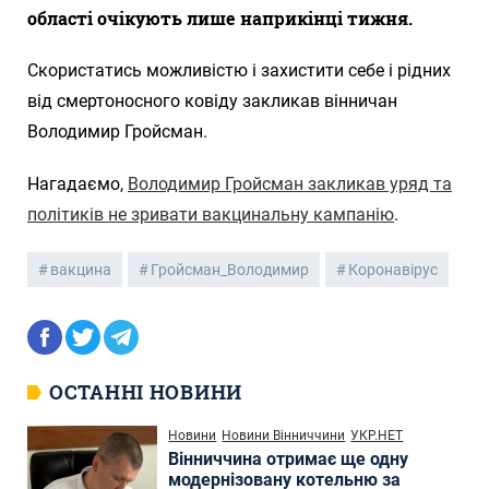
області очікують лише наприкінці тижня.
Скористатись можливістю і захистити себе і рідних
від смертоносного ковіду закликав вінничан
Володимир Гройсман.
Нагадаємо,
Володимир Гройсман закликав уряд та
політиків не зривати вакцинальну кампанію
.
вакцина
Гройсман_Володимир
Коронавірус
ОСТАННІ НОВИНИ
Новини
Новини Вінниччини
УКР.НЕТ
Вінниччина отримає ще одну
модернізовану котельню за