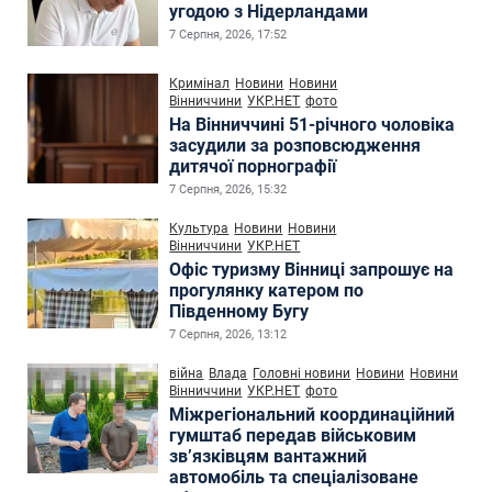
угодою з Нідерландами
7 Серпня, 2026, 17:52
Кримінал
Новини
Новини
Вінниччини
УКР.НЕТ
фото
На Вінниччині 51-річного чоловіка
засудили за розповсюдження
дитячої порнографії
7 Серпня, 2026, 15:32
Культура
Новини
Новини
Вінниччини
УКР.НЕТ
Офіс туризму Вінниці запрошує на
прогулянку катером по
Південному Бугу
7 Серпня, 2026, 13:12
війна
Влада
Головні новини
Новини
Новини
Вінниччини
УКР.НЕТ
фото
Міжрегіональний координаційний
гумштаб передав військовим
зв’язківцям вантажний
автомобіль та спеціалізоване