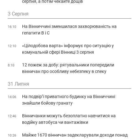
серпня, а потім чекайте дощів
3 Серпня
На Вінниччині зменшилася захворюваність на
16:10
гепатити В і С
«Цілодобова варта» інформує про ситуацію у
12:10
комунальній сфері Вінниці 3 серпня
12 пожеж за добу: рятувальники попередили
8:10
вінничан про особливу небезпеку в спеку
31 Липня
На подвір’ї приватного будинку на Вінниччині
14:06
знайшли бойову гранату
Вінничанки можуть безоплатно навчитися на
12:46
водійку автобуса чи вантажівки
Майже 1670 вінничан задекларували доходи понад
10:26