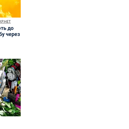
КР.НЕТ
ють до
бу через