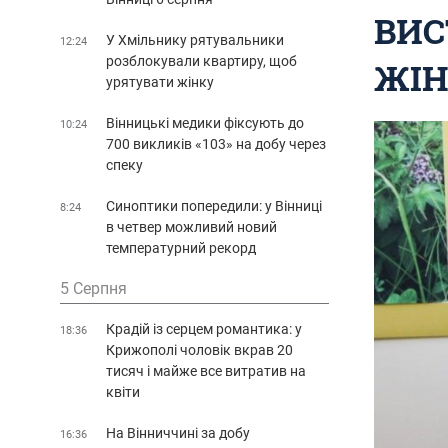
ВИС
У Хмільнику рятувальники
12:24
розблокували квартиру, щоб
ЖІН
урятувати жінку
Вінницькі медики фіксують до
10:24
700 викликів «103» на добу через
спеку
Синоптики попередили: у Вінниці
8:24
в четвер можливий новий
температурний рекорд
5 Серпня
Крадій із серцем романтика: у
18:36
Крижополі чоловік вкрав 20
тисяч і майже все витратив на
квіти
На Вінниччині за добу
16:36