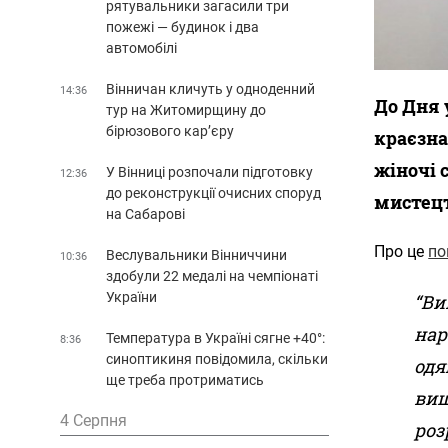
рятувальники загасили три
пожежі — будинок і два
автомобілі
Вінничан кличуть у одноденний
14:36
До Дня 
тур на Житомирщину до
бірюзового кар’єру
краєзна
жіночі 
У Вінниці розпочали підготовку
12:36
до реконструкції очисних споруд
мистецт
на Сабарові
Про це
по
Веслувальники Вінниччини
10:36
здобули 22 медалі на чемпіонаті
України
“Ви
нар
Температура в Україні сягне +40°:
8:36
синоптикиня повідомила, скільки
одя
ще треба протриматись
виш
4 Серпня
роз