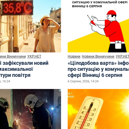
ини Вінниччини
УКР.НЕТ
Новини
Новини Вінниччини
УКР.НЕ
і зафіксували новий
«Цілодобова варта» інф
максимальної
про ситуацію у комуналь
тури повітря
сфері Вінниці 6 серпня
, 16:24
6 Серпня, 2026, 14:24