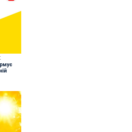
Т
ормує
ній