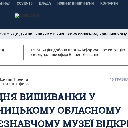
МІНАЛ
COVID-19
ВЛАДА
НОВИНИ ВІННИЧЧИНИ
КОНТАКТИ
фото
» До Дня вишиванки у Вінницькому обласному краєзнавчому м
орд
14:24
«Цілодобова варта» інформує про ситуацію
у комунальній сфері Вінниці 6 серпня
Новини
Новини
19 ТРАВНЯ,
и
УКР.НЕТ
фото
ДНЯ ВИШИВАНКИ У
НИЦЬКОМУ ОБЛАСНОМУ
ЄЗНАВЧОМУ МУЗЕЇ ВІДК