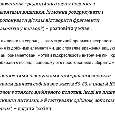
раженням традиційного одягу подолян з
ментами вишивки. Їх можна роздрукувати і
ропонувати діткам відтворити фрагменти
аментів у кольорі”,
– розповіли у музеї.
 вишивки на сорочці – геометричний орнамент яскравого
ння із дрібними елементами, що справляє враження вишук
Такі орнаментовані мотиви підкреслюють витончені лінії к
 вбирають погляд і заворожують просторовими лабіринтам
вовижними візерунками прикрашали сорочки.
ували дівчата собі на все життя 50-80, а іноді й 10
очок з тонкого вибіленого полотна. Іноді не лише
ивали нитками, а й гаптували сріблом, золотом
ером”,
– додали фахівці