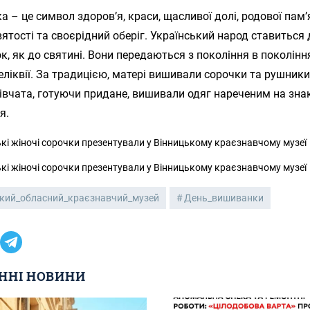
 – це символ здоров’я, краси, щасливої долі, родової пам’я
вятості та своєрідний оберіг. Український народ ставиться 
, як до святині. Вони передаються з покоління в поколінн
еліквії. За традицією, матері вишивали сорочки та рушники
дівчата, готуючи придане, вишивали одяг нареченим на знак
я.
ький_обласний_краєзнавчий_музей
День_вишиванки
ННІ НОВИНИ