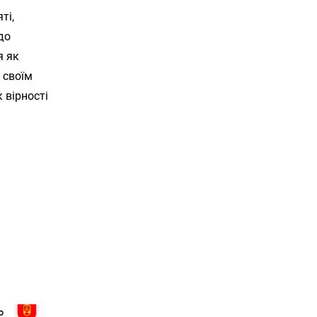
ті,
до
я як
 своїм
 вірності