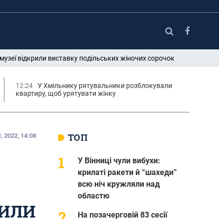
узеї відкрили виставку подільських жіночих сорочок
12:24
У Хмільнику рятувальники розблокували
квартиру, щоб урятувати жінку
ТОП
 2022, 14:08
У Вінниці чули вибухи:
крилаті ракети й “шахеди”
всю ніч кружляли над
областю
РИЛИ
На позачерговій 83 сесії