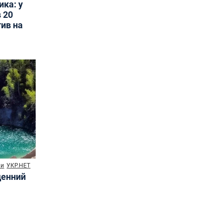
ика: у
 20
тив на
ни
УКР.НЕТ
денний