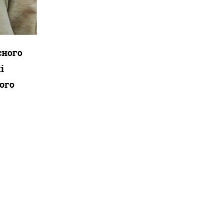
сного
і
ого