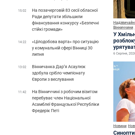
На позачерговій 83 сесії обласної
15:02
Ради депутати збільшили
Надзвичайні
фінансування конкурсу «Безпечні
Вінниччини
стійкі громади»
У Хміль
розблок
«Цілодобова варта» про ситуацію
14:22
урятува
у комунальній сфері Вінниці 30
6 Серпня, 2026
липня
Вінничанка Дар’я Асаулюк
13:02
здобула срібло чемпіонату
Європи з веслування
На Вінниччині з робочим візитом
11:42
перебуває член Національної
Асамблеї Французької Республіки
Фредерік Петі
Новини
Нов
Синопти