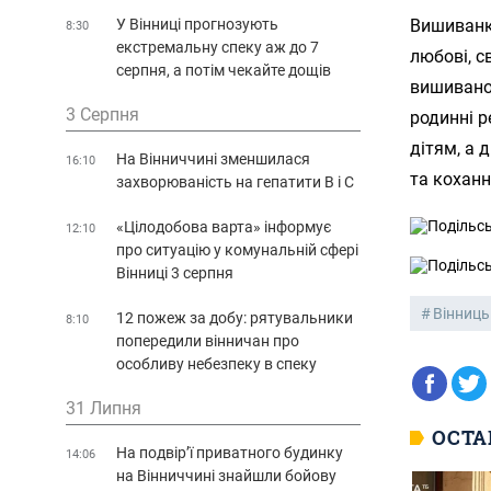
Вишиванка
У Вінниці прогнозують
8:30
екстремальну спеку аж до 7
любові, с
серпня, а потім чекайте дощів
вишиванок
3 Серпня
родинні р
дітям, а 
На Вінниччині зменшилася
16:10
та коханн
захворюваність на гепатити В і С
«Цілодобова варта» інформує
12:10
про ситуацію у комунальній сфері
Вінниці 3 серпня
Вінниц
12 пожеж за добу: рятувальники
8:10
попередили вінничан про
особливу небезпеку в спеку
31 Липня
ОСТА
На подвір’ї приватного будинку
14:06
на Вінниччині знайшли бойову