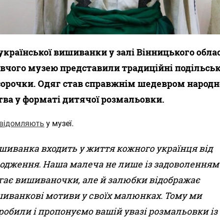
української вишиванки у залі Вінницького обла
вчого музею представили традиційні подільськ
сорочки. Одяг став справжнім шедевром народн
ва у форматі дитячої розмальовки.
відомляють
у музеї.
шиванка входить у життя кожного українця від
одження. Наша малеча не лише із задоволенням
гає вишиваночки, але й залюбки відображає
иванкові мотиви у своїх малюнках. Тому ми
робили і пропонуємо вашій увазі розмальовки із