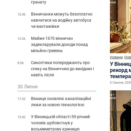
гранату
Вінничанки можуть безоплатно
12:46
навчитися на водійку автобуса
чи вантажівки
Майже 1670 вінничан
10:26
задекларували доходи понад
мільйон гривень
Новини
Нов
Синоптики попереджають про
У Вінниц
8:06
спеку на Вінниччині до вихідних і
рекорд 
навіть після
темпера
6 Серпня, 2026
30 Липня
Вінниця оновлює каналізаційні
17:02
люки за новою технологією
У Вінницькій області 59-річний
15:42
чоловік шубовстнув у
восьмиметрову криницю