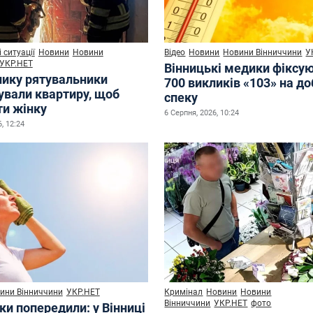
 ситуації
Новини
Новини
Відео
Новини
Новини Вінниччини
У
УКР.НЕТ
Вінницькі медики фіксу
нику рятувальники
700 викликів «103» на до
ували квартиру, щоб
спеку
ти жінку
6 Серпня, 2026, 10:24
, 12:24
ини Вінниччини
УКР.НЕТ
Кримінал
Новини
Новини
Вінниччини
УКР.НЕТ
фото
ки попередили: у Вінниці