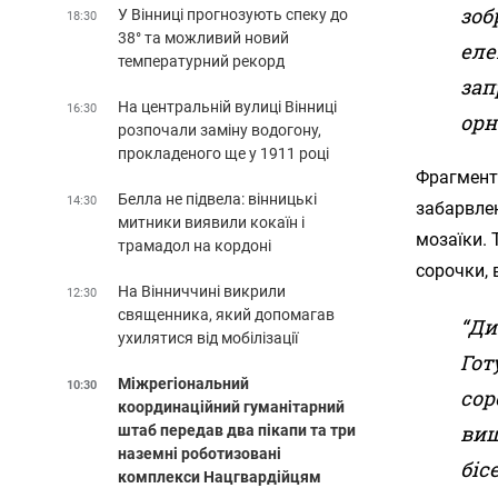
зоб
У Вінниці прогнозують спеку до
18:30
38° та можливий новий
еле
температурний рекорд
зап
На центральній вулиці Вінниці
16:30
орн
розпочали заміну водогону,
прокладеного ще у 1911 році
Фрагмент
Белла не підвела: вінницькі
14:30
забарвле
митники виявили кокаїн і
мозаїки. 
трамадол на кордоні
сорочки,
На Вінниччині викрили
12:30
священника, який допомагав
“Ди
ухилятися від мобілізації
Гот
Міжрегіональний
10:30
сор
координаційний гуманітарний
виш
штаб передав два пікапи та три
наземні роботизовані
біс
комплекси Нацгвардійцям