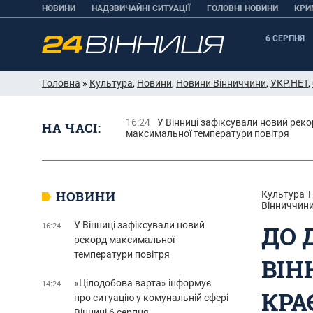
НОВИНИ
НАДЗВИЧАЙНІ СИТУАЦІЇ
ГОЛОВНІ НОВИНИ
КРИ
6 СЕРПНЯ
Головна
»
Культура
,
Новини
,
Новини Вінниччини
,
УКР.НЕТ
,
16:24
У Вінниці зафіксували новий рек
НА ЧАСІ:
максимальної температури повітря
НОВИНИ
Культура
Вінниччин
У Вінниці зафіксували новий
ДО 
16:24
рекорд максимальної
температури повітря
ВІН
«Цілодобова варта» інформує
14:24
КРА
про ситуацію у комунальній сфері
Вінниці 6 серпня