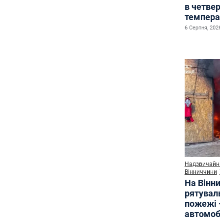
в четве
темпера
6 Серпня, 2026
Надзвичайні
Вінниччини
На Вінни
рятувал
пожежі 
автомоб