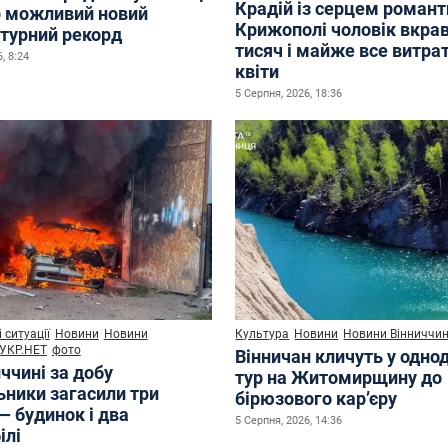
Крадій із серцем романт
р можливий новий
Крижополі чоловік вкрав
турний рекорд
тисяч і майже все витра
, 8:24
квіти
5 Серпня, 2026, 18:36
 ситуації
Новини
Новини
Культура
Новини
Новини Вінниччи
УКР.НЕТ
фото
Вінничан кличуть у одно
ччині за добу
тур на Житомирщину до
ьники загасили три
бірюзового кар’єру
— будинок і два
5 Серпня, 2026, 14:36
ілі