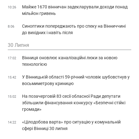
Майже 1670 вінничан задекларували доходи понад
10:26
мільйон гривень
Синоптики попереджають про спеку на Вінниччині
8:06
до вихідних і навіть після
30 Липня
Вінниця оновлює каналізаційні люки за новою
17:02
технологією
У Вінницькій області 59-річний чоловік шубовстнув у
15:42
восьмиметрову криницю
На позачерговій 83 сесії обласної Ради депутати
15:02
збільшили фінансування конкурсу «Безпечні стійкі
громади»
«Цілодобова варта» про ситуацію у комунальній
14:22
сфері Вінниці 30 липня