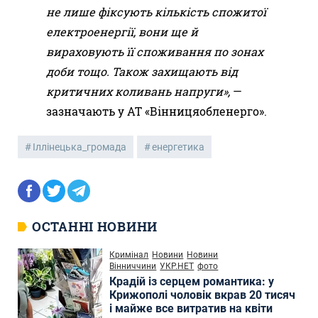
не лише фіксують кількість спожитої
електроенергії, вони ще й
вираховують її споживання по зонах
доби тощо. Також захищають від
критичних коливань напруги»,
—
зазначають у АТ «Вінницяобленерго».
Іллінецька_громада
енергетика
ОСТАННІ НОВИНИ
Кримінал
Новини
Новини
Вінниччини
УКР.НЕТ
фото
Крадій із серцем романтика: у
Крижополі чоловік вкрав 20 тисяч
і майже все витратив на квіти