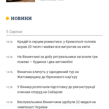
НОВИНИ
5 Серпня
Крадій із серцем романтика: у Крижополі чоловік
18:36
вкрав 20 тисяч і майже все витратив на квіти
На Вінниччині за добу рятувальники загасили три
16:36
пожежі — будинок і два автомобілі
Вінничан кличуть у одноденний тур на
14:36
Житомирщину до бірюзового кар’єру
У Вінниці розпочали підготовку до реконструкції
12:36
очисних споруд на Сабарові
Веслувальники Вінниччини здобули 22 медалі на
10:36
чемпіонаті України