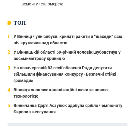
ремонту тепломереж
ТОП
У Вінниці чули вибухи: крилаті ракети й “шахеди” всю
ніч кружляли над областю
У Вінницькій області 59-річний чоловік шубовстнув у
восьмиметрову криницю
На позачерговій 83 сесії обласної Ради депутати
збільшили фінансування конкурсу «Безпечні стійкі
громади»
Вінниця оновлює каналізаційні люки за новою
технологією
Вінничанка Дар'я Асаулюк здобула срібло чемпіонату
Європи з веслування