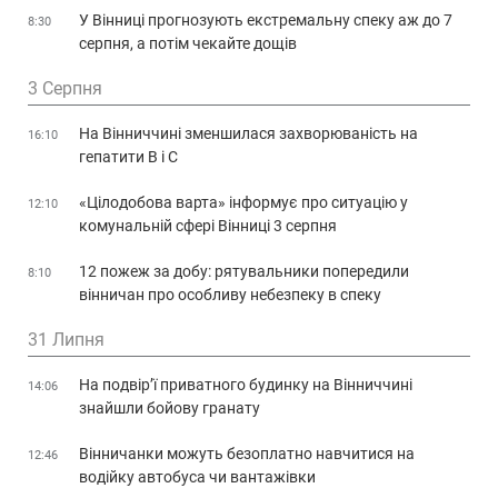
У Вінниці прогнозують екстремальну спеку аж до 7
8:30
серпня, а потім чекайте дощів
3 Серпня
На Вінниччині зменшилася захворюваність на
16:10
гепатити В і С
«Цілодобова варта» інформує про ситуацію у
12:10
комунальній сфері Вінниці 3 серпня
12 пожеж за добу: рятувальники попередили
8:10
вінничан про особливу небезпеку в спеку
31 Липня
На подвір’ї приватного будинку на Вінниччині
14:06
знайшли бойову гранату
Вінничанки можуть безоплатно навчитися на
12:46
водійку автобуса чи вантажівки