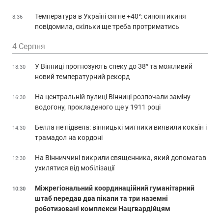
Температура в Україні сягне +40°: синоптикиня
8:36
повідомила, скільки ще треба протриматись
4 Серпня
У Вінниці прогнозують спеку до 38° та можливий
18:30
новий температурний рекорд
На центральній вулиці Вінниці розпочали заміну
16:30
водогону, прокладеного ще у 1911 році
Белла не підвела: вінницькі митники виявили кокаїн і
14:30
трамадол на кордоні
На Вінниччині викрили священника, який допомагав
12:30
ухилятися від мобілізації
Міжрегіональний координаційний гуманітарний
10:30
штаб передав два пікапи та три наземні
роботизовані комплекси Нацгвардійцям