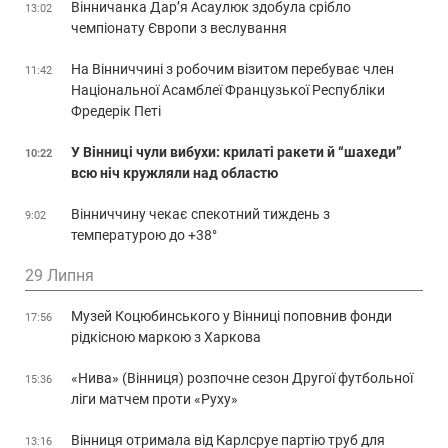
Вінничанка Дар’я Асаулюк здобула срібло
13:02
чемпіонату Європи з веслування
На Вінниччині з робочим візитом перебуває член
11:42
Національної Асамблеї Французької Республіки
Фредерік Петі
У Вінниці чули вибухи: крилаті ракети й “шахеди”
10:22
всю ніч кружляли над областю
Вінниччину чекає спекотний тиждень з
9:02
температурою до +38°
29 Липня
Музей Коцюбинського у Вінниці поповнив фонди
17:56
рідкісною маркою з Харкова
«Нива» (Вінниця) розпочне сезон Другої футбольної
15:36
ліги матчем проти «Руху»
Вінниця отримала від Карлсруе партію труб для
13:16