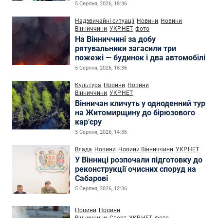
5 Серпня, 2026, 18:36
Надзвичайні ситуації
Новини
Новини
Вінниччини
УКР.НЕТ
фото
На Вінниччині за добу
рятувальники загасили три
пожежі — будинок і два автомобілі
5 Серпня, 2026, 16:36
Культура
Новини
Новини
Вінниччини
УКР.НЕТ
Вінничан кличуть у одноденний тур
на Житомирщину до бірюзового
кар’єру
5 Серпня, 2026, 14:36
Влада
Новини
Новини Вінниччини
УКР.НЕТ
У Вінниці розпочали підготовку до
реконструкції очисних споруд на
Сабарові
5 Серпня, 2026, 12:36
Новини
Новини
Вінниччини
Спорт
УКР.НЕТ
фото