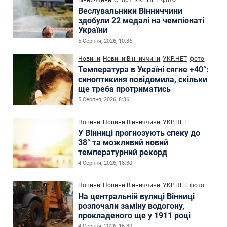
Веслувальники Вінниччини
здобули 22 медалі на чемпіонаті
України
5 Серпня, 2026, 10:36
Новини
Новини Вінниччини
УКР.НЕТ
фото
Температура в Україні сягне +40°:
синоптикиня повідомила, скільки
ще треба протриматись
5 Серпня, 2026, 8:36
Новини
Новини Вінниччини
УКР.НЕТ
У Вінниці прогнозують спеку до
38° та можливий новий
температурний рекорд
4 Серпня, 2026, 18:30
Новини
Новини Вінниччини
УКР.НЕТ
фото
На центральній вулиці Вінниці
розпочали заміну водогону,
прокладеного ще у 1911 році
4 Серпня, 2026, 16:30