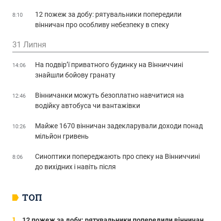
12 пожеж за добу: рятувальники попередили
8:10
вінничан про особливу небезпеку в спеку
31 Липня
На подвір’ї приватного будинку на Вінниччині
14:06
знайшли бойову гранату
Вінничанки можуть безоплатно навчитися на
12:46
водійку автобуса чи вантажівки
Майже 1670 вінничан задекларували доходи понад
10:26
мільйон гривень
Синоптики попереджають про спеку на Вінниччині
8:06
до вихідних і навіть після
ТОП
12 пожеж за добу: рятувальники попередили вінничан