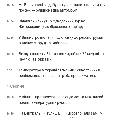
На Вінниччині за добу рятувальники загасили три
16:36
пожежі — будинок і два автомобілі
Вінничан кличуть у одноденний тур на
14:36
Житомирщину до бірюзового кар’єру
У Вінниці розпочали підготовку до реконструкції
12:36
очисних споруд на Сабарові
Веслувальники Вінниччини здобули 22 медалі на
10:36
чемпіонаті України
Температура в Україні сягне +40°: синоптикиня
8:36
повідомила, скільки ще треба протриматись
4 Серпня
У Вінниці прогнозують спеку до 38° та можливий
18:30
новий температурний рекорд
На центральній вулиці Вінниці розпочали заміну
16:30