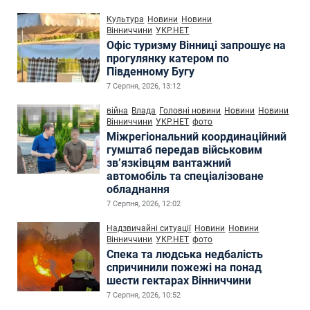
Культура
Новини
Новини
Вінниччини
УКР.НЕТ
Офіс туризму Вінниці запрошує на
прогулянку катером по
Південному Бугу
7 Серпня, 2026, 13:12
війна
Влада
Головні новини
Новини
Новини
Вінниччини
УКР.НЕТ
фото
Міжрегіональний координаційний
гумштаб передав військовим
зв’язківцям вантажний
автомобіль та спеціалізоване
обладнання
7 Серпня, 2026, 12:02
Надзвичайні ситуації
Новини
Новини
Вінниччини
УКР.НЕТ
фото
Спека та людська недбалість
спричинили пожежі на понад
шести гектарах Вінниччини
7 Серпня, 2026, 10:52