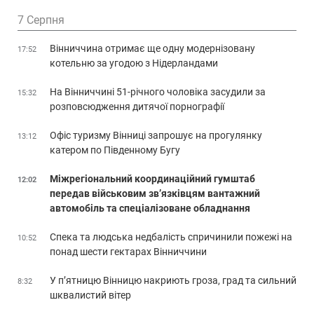
7 Серпня
Вінниччина отримає ще одну модернізовану
17:52
котельню за угодою з Нідерландами
На Вінниччині 51-річного чоловіка засудили за
15:32
розповсюдження дитячої порнографії
Офіс туризму Вінниці запрошує на прогулянку
13:12
катером по Південному Бугу
Міжрегіональний координаційний гумштаб
12:02
передав військовим зв’язківцям вантажний
автомобіль та спеціалізоване обладнання
Спека та людська недбалість спричинили пожежі на
10:52
понад шести гектарах Вінниччини
У п’ятницю Вінницю накриють гроза, град та сильний
8:32
шквалистий вітер