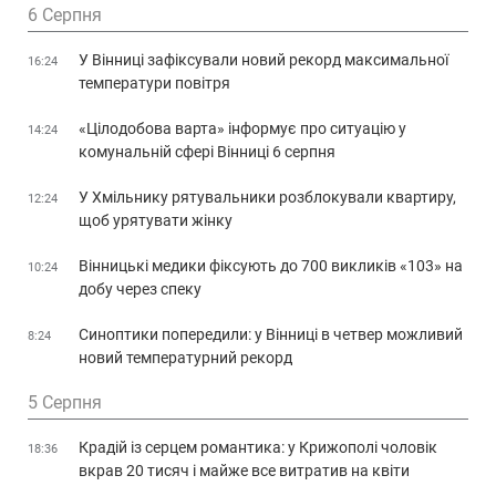
6 Серпня
У Вінниці зафіксували новий рекорд максимальної
16:24
температури повітря
«Цілодобова варта» інформує про ситуацію у
14:24
комунальній сфері Вінниці 6 серпня
У Хмільнику рятувальники розблокували квартиру,
12:24
щоб урятувати жінку
Вінницькі медики фіксують до 700 викликів «103» на
10:24
добу через спеку
Синоптики попередили: у Вінниці в четвер можливий
8:24
новий температурний рекорд
5 Серпня
Крадій із серцем романтика: у Крижополі чоловік
18:36
вкрав 20 тисяч і майже все витратив на квіти