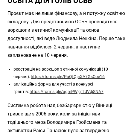
ОСВІТА ДЛЯ ГОЛІВ ОСББ
Проєкт має не лише фінансову, а й потужну освітню
складову. Для представників ОСББ проводяться
воркшопи з етичної комунікації та основ
доступності, які веде Людмила Нецкіна. Перше таке
навчання відбулося 2 червня, а наступне
заплановане на 10 червня.
реєстрація на воркшоп з етичної комунікації (10
червня):
https://forms.gle/PaQfQjaXA7GsCoe16
аплікаційна форма для участі в конкурсі
грантів:
https://forms.gle/agmPWjqTfdVdjSNA7
Системна робота над безбар’єрністю у Вінниці
триває ще з 2006 року, коли за ініціативи
тодішнього мера Володимира Гройсмана та
активістки Раїси Панасюк було затверджено