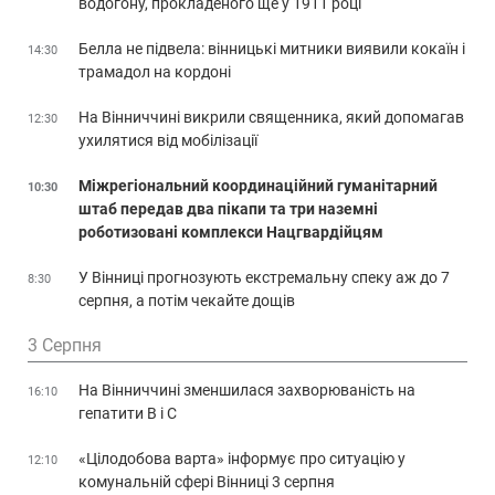
водогону, прокладеного ще у 1911 році
Белла не підвела: вінницькі митники виявили кокаїн і
14:30
трамадол на кордоні
На Вінниччині викрили священника, який допомагав
12:30
ухилятися від мобілізації
Міжрегіональний координаційний гуманітарний
10:30
штаб передав два пікапи та три наземні
роботизовані комплекси Нацгвардійцям
У Вінниці прогнозують екстремальну спеку аж до 7
8:30
серпня, а потім чекайте дощів
3 Серпня
На Вінниччині зменшилася захворюваність на
16:10
гепатити В і С
«Цілодобова варта» інформує про ситуацію у
12:10
комунальній сфері Вінниці 3 серпня