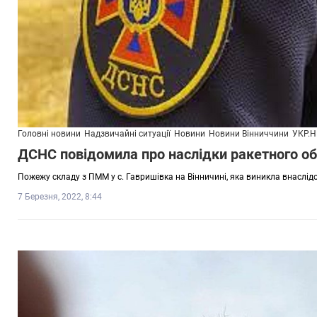
Головні новини
Надзвичайні ситуації
Новини
Новини Вінниччини
УКР.Н
ДСНС повідомила про наслідки ракетного об
Пожежу складу з ПММ у с. Гавришівка на Вінничині, яка виникла внаслідок
7 Березня, 2022, 8:44