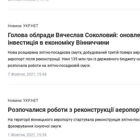
Новини
УКР.НЕТ
Голова облради Вячеслав Соколовий: оновле
інвестиція в економіку Вінниччини
Нова розширена злітно-посадкова смуга, добудований третій поверх аеро
аеропорт після реконструкції. Нині 135 млн грн із державного бюджету н
розпочала роботи на злітно-посадковій смузі.
7 Жовтня, 2021, 15:44
Новини
УКР.НЕТ
Розпочалися роботи з реконструкції аеропор
На території вінницького аеропорту стартувала реконструкція злітно-пос
фрезерування існуючої смуги.
1 Жовтня, 2021, 15:39