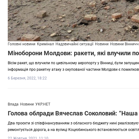
Головні новини
Кримінал
Надзвичайні ситуації
Новини
Новини Віннич
Міноборони Молдови: ракети, які влучили по
Вісім ракет, що влучили по цивільному аеропорту у Вінниці, були запущен
інформація про ракетну атаку з окупованої частини Молдови є помилко
6 Березня, 2022, 18:22
Влада
Новини
УКР.НЕТ
Голова облради Вячеслав Соколовий: “Наша м
Два проєкти зі співфінансуванням з обласного бюджету нині реалізовуют
ремонтується дорога, а на вулиці Коцюбинського встановлюється освітл
22 Жовтня, 2021, 11:10