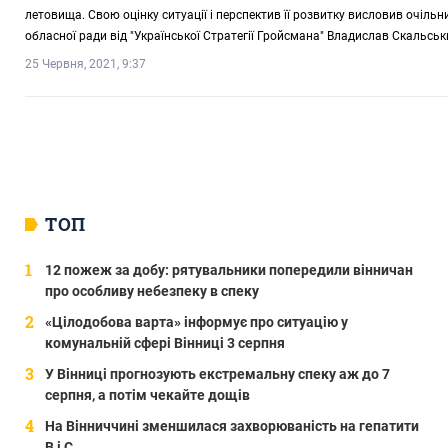
летовища. Свою оцінку ситуації і перспектив її розвитку висловив очільни
обласної ради від "Української Стратегії Гройсмана" Владислав Скальськ
25 Червня, 2021, 9:37
ТОП
12 пожеж за добу: рятувальники попередили вінничан
про особливу небезпеку в спеку
«Цілодобова варта» інформує про ситуацію у
комунальній сфері Вінниці 3 серпня
У Вінниці прогнозують екстремальну спеку аж до 7
серпня, а потім чекайте дощів
На Вінниччині зменшилася захворюваність на гепатити
В і С