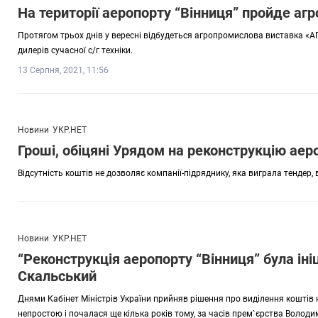
На території аеропорту “Вінниця” пройде аг
Протягом трьох днів у вересні відбудеться агропромислова виставка «АГ
дилерів сучасної с/г техніки.
13 Серпня, 2021, 11:56
Новини
УКР.НЕТ
Гроші, обіцяні Урядом на реконструкцію аер
Відсутність коштів не дозволяє компанії-підряднику, яка виграла тендер, 
Новини
УКР.НЕТ
“Реконструкція аеропорту “Вінниця” була ін
Скальський
Днями Кабінет Міністрів України прийняв рішення про виділення коштів н
непростою і почалася ще кілька років тому, за часів прем`єрства Володим