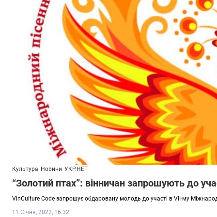
Культура
Новини
УКР.НЕТ
“Золотий птах”: вінничан запрошують до уч
VinCulture Code запрошує обдаровану молодь до участі в VІІ-му Міжнаро
11 Січня, 2022, 16:32