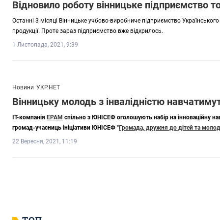
Відновило роботу вінницьке підприємство то
Останні 3 місяці Вінницьке учбово-виробниче підприємство Українськог
продукції. Проте зараз підприємство вже відкрилось.
1 Листопада, 2021, 9:39
Новини
УКР.НЕТ
Вінницьку молодь з інвалідністю навчатиму
IT-компанія
EPAM
спільно з ЮНІСЕФ оголошують набір на інноваційну на
громад-учасниць ініціативи ЮНІСЕФ "
Громада, дружня до дітей та молод
22 Вересня, 2021, 11:19
ТОП