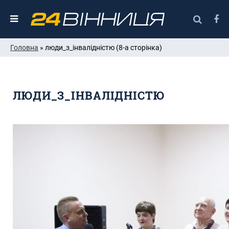
Головна
» люди_з_інвалідністю (8-а сторінка)
ЛЮДИ_З_ІНВАЛІДНІСТЮ