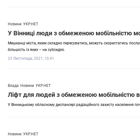
Новини
УКР.НЕТ
У Вінниці люди з обмеженою мобільністю мо
Мешканці міста, яким складно пересуватись, можуть скористатись послу
більшість із яких – на субсидію.
23 Листопада, 2021, 10:41
Влада
Новини
УКР.НЕТ
Ліфт для людей з обмеженою мобільністю в
У Вінницькому обласному диспансері радіаційного захисту населення по
Новини
УКР.НЕТ