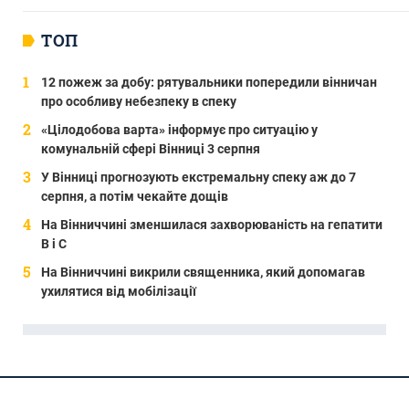
ТОП
12 пожеж за добу: рятувальники попередили вінничан
про особливу небезпеку в спеку
«Цілодобова варта» інформує про ситуацію у
комунальній сфері Вінниці 3 серпня
У Вінниці прогнозують екстремальну спеку аж до 7
серпня, а потім чекайте дощів
На Вінниччині зменшилася захворюваність на гепатити
В і С
На Вінниччині викрили священника, який допомагав
ухилятися від мобілізації