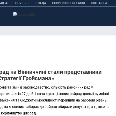
МІНАЛ
COVID-19
ВЛАДА
НОВИНИ ВІННИЧЧИНИ
КОНТАКТИ
рад на Вінниччині стали представники
Стратегії Гройсмана»
нів та змін в законодавство, кількість районних рад у
ротилася із 27 до 6. І хоча функції нових райрад доволі сумнівні,
важення та бюджетні можливості перейшли на базовий рівень
, на місцевих виборах до райрад обирали депутатів, а ті, вже на
 керівництво цих рад.