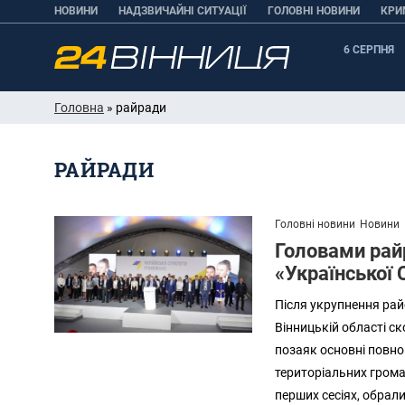
НОВИНИ
НАДЗВИЧАЙНІ СИТУАЦІЇ
ГОЛОВНІ НОВИНИ
КРИ
6 СЕРПНЯ
Головна
» райради
РАЙРАДИ
Головні новини
Новини
Головами рай
«Української 
Після укрупнення райо
Вінницькій області ско
позаяк основні повно
територіальних громад
перших сесіях, обрали