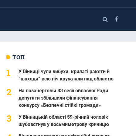
ТОП
У Вінниці чули вибухи: крилаті ракети й
“шахеди” всю ніч кружляли над областю
На позачерговій 83 сесії обласної Ради
депутати збільшили фінансування
конкурсу «Безпечні стійкі громади»
У Вінницькій області 59-річний чоловік
шубовстнув у восьмиметрову криницю