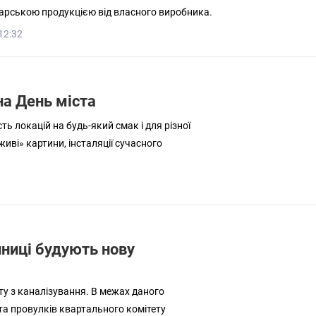
арською продукцією від власного виробника.
12:32
на День міста
ть локацій на будь-який смак і для різної
живі» картини, інсталяції сучасного
інниці будують нову
кту з каналізування. В межах даного
та провулків квартального комітету