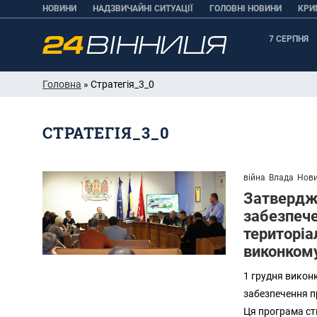
НОВИНИ
НАДЗВИЧАЙНІ СИТУАЦІЇ
ГОЛОВНІ НОВИНИ
КРИ
7 СЕРПНЯ
Головна
» Стратегія_3_0
СТРАТЕГІЯ_3_0
війна
Влада
Нов
Затвердже
забезпече
територіа
виконком
1 грудня викон
забезпечення пр
Ця програма ст