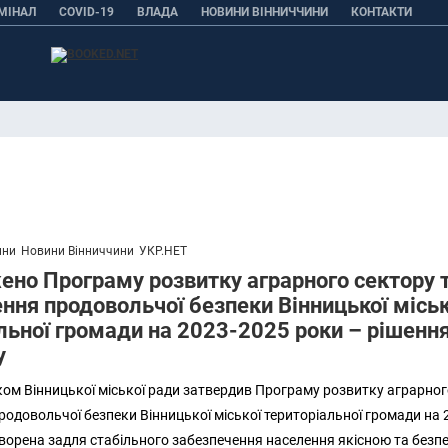
МІНАЛ
COVID-19
ВЛАДА
НОВИНИ ВІННИЧЧИНИ
КОНТАКТИ
ини
Новини Вінниччини
УКР.НЕТ
но Програму розвитку аграрного сектору 
ння продовольчої безпеки Вінницької міськ
льної громади на 2023-2025 роки – рішенн
у
ком Вінницької міської ради затвердив Програму розвитку аграрног
одовольчої безпеки Вінницької міської територіальної громади на 
ворена задля стабільного забезпечення населення якісною та безп