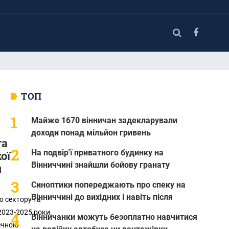
ТОП
Майже 1670 вінничан задекларували
доходи понад мільйон гривень
та
На подвір'ї приватного будинку на
ої
Вінниччині знайшли бойову гранату
я
Синоптики попереджають про спеку на
Вінниччині до вихідних і навіть після
о сектору та
2023-2025 роки.
Вінничанки можуть безоплатно навчитися
ечною