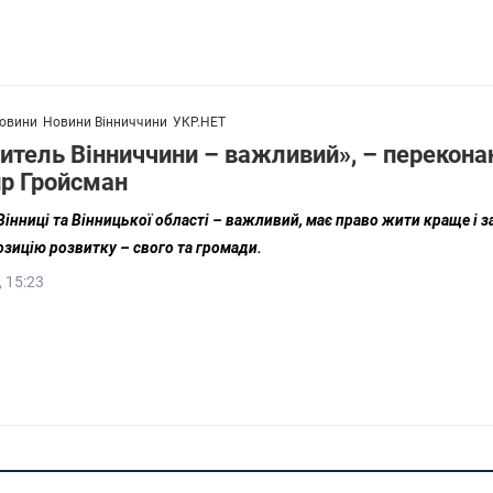
овини
Новини Вінниччини
УКР.НЕТ
тель Вінниччини – важливий», – перекона
р Гройсман
нниці та Вінницької області – важливий, має право жити краще і з
зицію розвитку – свого та громади.
, 15:23