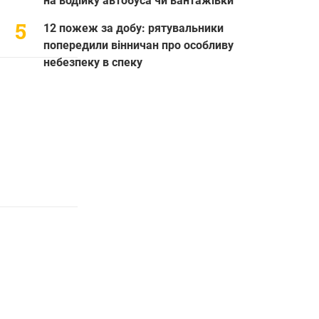
на водійку автобуса чи вантажівки
12 пожеж за добу: рятувальники
попередили вінничан про особливу
небезпеку в спеку