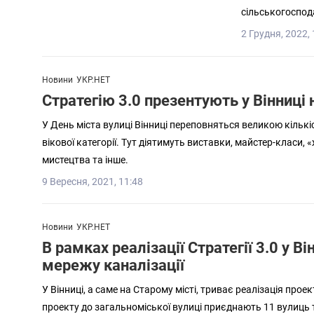
сільськогоспод
2 Грудня, 2022, 
Новини
УКР.НЕТ
Стратегію 3.0 презентують у Вінниці 
У День міста вулиці Вінниці переповняться великою кількіс
вікової категорії. Тут діятимуть виставки, майстер-класи, «
мистецтва та інше.
9 Вересня, 2021, 11:48
Новини
УКР.НЕТ
В рамках реалізації Стратегії 3.0 у В
мережу каналізації
У Вінниці, а саме на Старому місті, триває реалізація прое
проекту до загальноміської вулиці приєднають 11 вулиць 