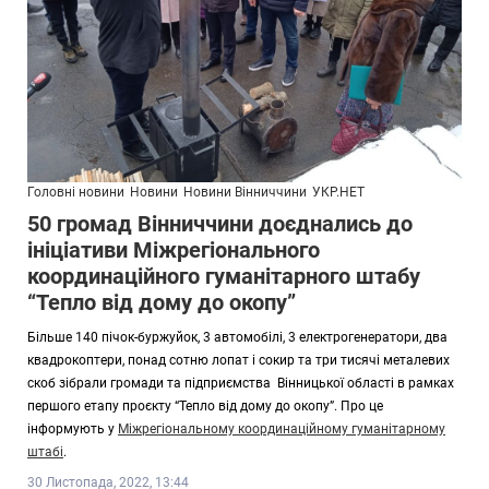
Головні новини
Новини
Новини Вінниччини
УКР.НЕТ
50 громад Вінниччини доєднались до
ініціативи Міжрегіонального
координаційного гуманітарного штабу
“Тепло від дому до окопу”
Більше 140 пічок-буржуйок, 3 автомобілі, 3 електрогенератори, два
квадрокоптери, понад сотню лопат і сокир та три тисячі металевих
скоб зібрали громади та підприємства Вінницької області в рамках
першого етапу проєкту “Тепло від дому до окопу”. Про це
інформують у
Міжрегіональному координаційному гуманітарному
штабі
.
30 Листопада, 2022, 13:44