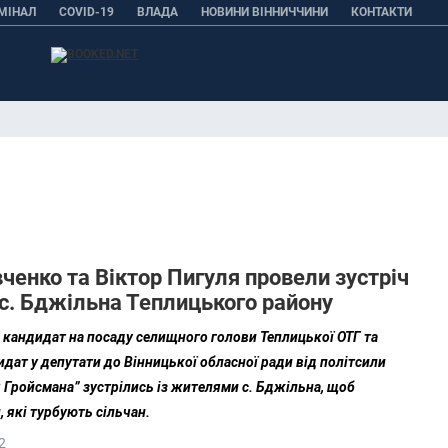
МІНАЛ
COVID-19
ВЛАДА
НОВИНИ ВІННИЧЧИНИ
КОНТАКТИ
ченко та Віктор Пигуля провели зустріч
с. Бджільна Теплицького району
 кандидат на посаду селищного голови Теплицької ОТГ та
идат у депутати до Вінницької обласної ради від політсили
я Гройсмана” зустрілись із жителями с. Бджільна, щоб
 які турбують сільчан.
2