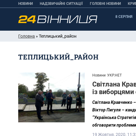
НОВИНИ
НАДЗВИЧАЙНІ СИТУАЦІЇ
ГОЛОВНІ НОВИНИ
КРИ
8 СЕРПНЯ
Головна
» Теплицький_район
ТЕПЛИЦЬКИЙ_РАЙОН
Новини
УКР.НЕТ
Світлана Крав
із виборцями 
Світлана Кравченко –
Віктор Пигуля – канд
“Українська Стратегі
обговорити проблеми,
19 Жовтня, 2020, 11:3