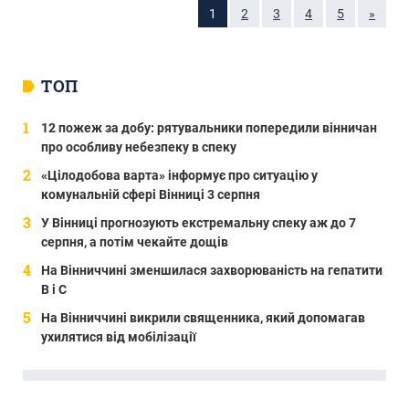
1
2
3
4
5
»
ТОП
12 пожеж за добу: рятувальники попередили вінничан
про особливу небезпеку в спеку
«Цілодобова варта» інформує про ситуацію у
комунальній сфері Вінниці 3 серпня
У Вінниці прогнозують екстремальну спеку аж до 7
серпня, а потім чекайте дощів
На Вінниччині зменшилася захворюваність на гепатити
В і С
На Вінниччині викрили священника, який допомагав
ухилятися від мобілізації