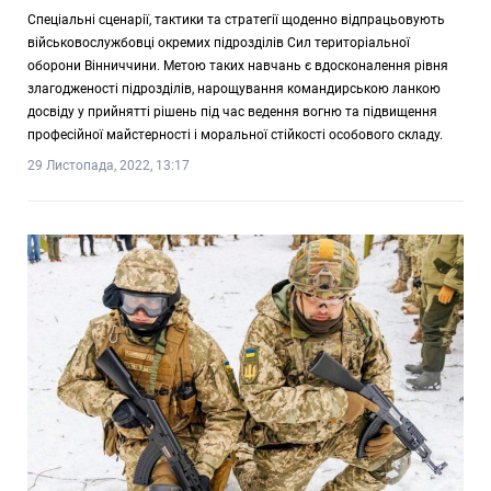
Спеціальні сценарії, тактики та стратегії щоденно відпрацьовують
військовослужбовці окремих підрозділів Сил територіальної
оборони Вінниччини. Метою таких навчань є вдосконалення рівня
злагодженості підрозділів, нарощування командирською ланкою
досвіду у прийнятті рішень під час ведення вогню та підвищення
професійної майстерності і моральної стійкості особового складу.
29 Листопада, 2022, 13:17