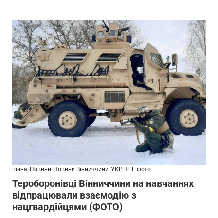
війна
Новини
Новини Вінниччини
УКР.НЕТ
фото
Тероборонівці Вінниччини на навчаннях
відпрацювали взаємодію з
нацгвардійцями (ФОТО)