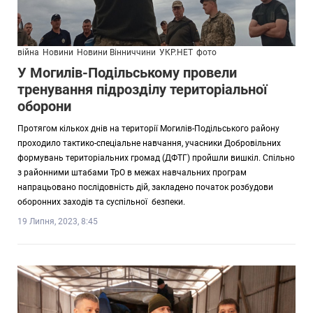
війна
Новини
Новини Вінниччини
УКР.НЕТ
фото
У Могилів-Подільському провели
тренування підрозділу територіальної
оборони
Протягом кількох днів на території Могилів-Подільського району
проходило тактико-спеціальне навчання, учасники Добровільних
формувань територіальних громад (ДФТГ) пройшли вишкіл. Спільно
з районними штабами ТрО в межах навчальних програм
напрацьовано послідовність дій, закладено початок розбудови
оборонних заходів та суспільної безпеки.
19 Липня, 2023, 8:45