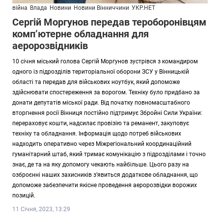
війна
Влада
Новини
Новини Вінниччини
УКР.НЕТ
Сергій Моргунов передав тероборонівцям
комп’ютерне обладнання для
аеророзвідників
10 січня міський голова Сергій Моргунов зустрівся з командиром
одного із підрозділів територіальної оборони ЗСУ у Вінницькій
області та передав для військових ноутбук, який допоможе
здійснювати спостереження за ворогом. Техніку було придбано за
донати депутатів міської ради. Від початку повномасштабного
вторгнення росії Вінниця постійно підтримує Збройні Сили України:
перераховує кошти, надсилає провізію та реманент, закуповує
техніку та обладнання. Інформація щодо потреб військових
надходить оперативно через Міжрегіональний координаційний
гуманітарний штаб, який тримає комунікацію з підрозділами і точно
знає, де та на яку допомогу чекають найбільше. Цього разу на
озброєнні наших захисників з’явиться додаткове обладнання, що
допоможе забезпечити якісне проведення аеророзвідки ворожих
позицій.
11 Січня, 2023, 13:29