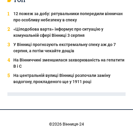
12 пожеж за добу: рятувальники попередили вінничан
про особливу небезпеку в спеку
«Цілодобова варта» інформує про ситуацію у
комунальній сфері Вінниці 3 серпня
У Вінниці прогнозують екстремальну спеку аж до 7
серпня, а потім чекайте дощів
На Вінниччині зменшилася захворюваність на гепатити
В і С
На центральній вулиці Вінниці розпочали заміну
водогону, прокладеного ще у 1911 році
©2026 Вінниця-24