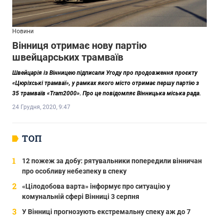
Новини
Вінниця отримає нову партію
швейцарських трамваїв
Швейцарія із Вінницею підписали Угоду про продовження проєкту
«Цюріхські трамваї», у рамках якого місто отримає першу партію з
35 трамваїв «Tram2000». Про це повідомляє Вінницька міська рада.
24 Грудня, 2020, 9:47
ТОП
12 пожеж за добу: рятувальники попередили вінничан
про особливу небезпеку в спеку
«Цілодобова варта» інформує про ситуацію у
комунальній сфері Вінниці 3 серпня
У Вінниці прогнозують екстремальну спеку аж до 7