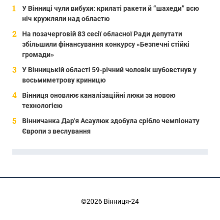
У Вінниці чули вибухи: крилаті ракети й “шахеди” всю
ніч кружляли над областю
На позачерговій 83 сесії обласної Ради депутати
збільшили фінансування конкурсу «Безпечні стійкі
громади»
У Вінницькій області 59-річний чоловік шубовстнув у
восьмиметрову криницю
Вінниця оновлює каналізаційні люки за новою
технологією
Вінничанка Дар'я Асаулюк здобула срібло чемпіонату
Європи з веслування
©2026 Вінниця-24