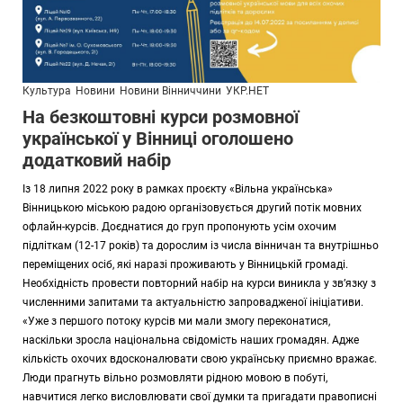
Культура
Новини
Новини Вінниччини
УКР.НЕТ
На безкоштовні курси розмовної
української у Вінниці оголошено
додатковий набір
Із 18 липня 2022 року в рамках проєкту «Вільна українська»
Вінницькою міською радою організовується другий потік мовних
офлайн-курсів. Доєднатися до груп пропонують усім охочим
підліткам (12-17 років) та дорослим із числа вінничан та внутрішньо
переміщених осіб, які наразі проживають у Вінницькій громаді.
Необхідність провести повторний набір на курси виникла у зв’язку з
численними запитами та актуальністю запровадженої ініціативи.
«Уже з першого потоку курсів ми мали змогу переконатися,
наскільки зросла національна свідомість наших громадян. Адже
кількість охочих вдосконалювати свою українську приємно вражає.
Люди прагнуть вільно розмовляти рідною мовою в побуті,
навчитися легко висловлювати свої думки та пригадати правописні