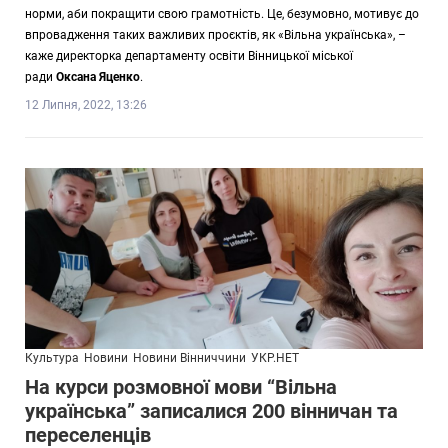
норми, аби покращити свою грамотність. Це, безумовно, мотивує до
впровадження таких важливих проєктів, як «Вільна українська», –
каже директорка департаменту освіти Вінницької міської
ради
Оксана Яценко
.
12 Липня, 2022, 13:26
Культура
Новини
Новини Вінниччини
УКР.НЕТ
На курси розмовної мови “Вільна
українська” записалися 200 вінничан та
переселенців