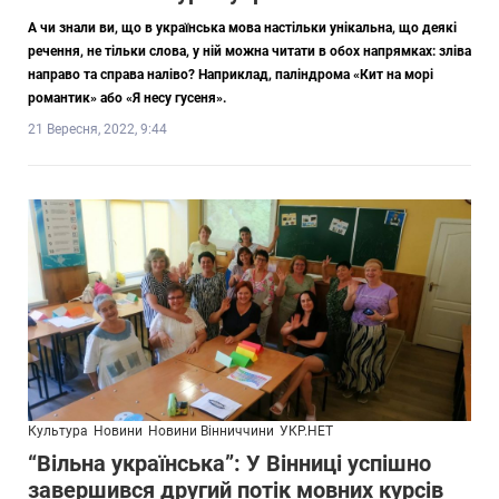
А чи знали ви, що в українська мова настільки унікальна, що деякі
речення, не тільки слова, у ній можна читати в обох напрямках: зліва
направо та справа наліво? Наприклад, паліндрома «Кит на морі
романтик» або «Я несу гусеня».
21 Вересня, 2022, 9:44
Культура
Новини
Новини Вінниччини
УКР.НЕТ
“Вільна українська”: У Вінниці успішно
завершився другий потік мовних курсів