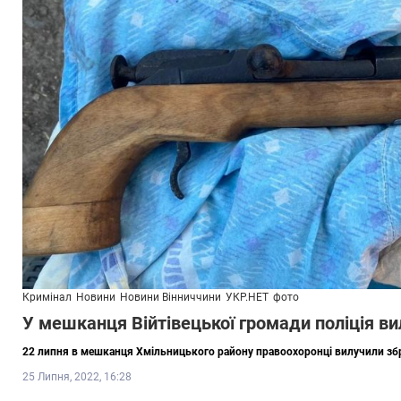
Кримінал
Новини
Новини Вінниччини
УКР.НЕТ
фото
У мешканця Війтівецької громади поліція в
22 липня в мешканця Хмільницького району правоохоронці вилучили збр
25 Липня, 2022, 16:28