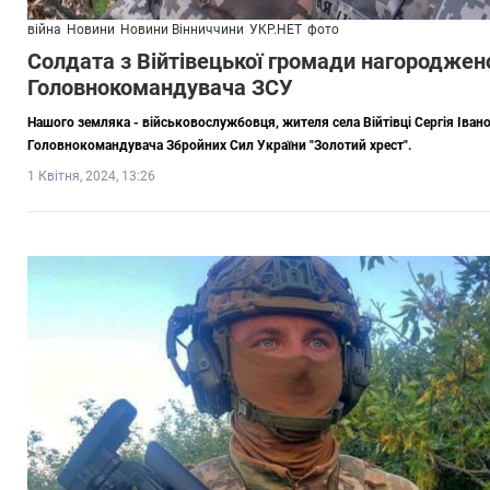
війна
Новини
Новини Вінниччини
УКР.НЕТ
фото
Солдата з Війтівецької громади нагороджен
Головнокомандувача ЗСУ
Нашого земляка - військовослужбовця, жителя села Війтівці Сергія Ів
Головнокомандувача Збройних Сил України "Золотий хрест".
1 Квітня, 2024, 13:26