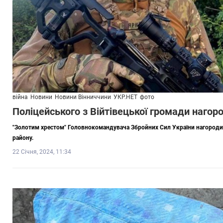
війна
Новини
Новини Вінниччини
УКР.НЕТ
фото
Поліцейського з Війтівецької громади наго
"Золотим хрестом" Головнокомандувача Збройних Сил України нагороди
району.
22 Січня, 2024, 11:34