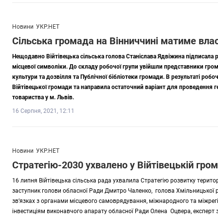
Новини
УКР.НЕТ
Сільська громада на Вінниччині матиме вла
Нещодавно Війтівецька сільська голова Станіслава Ядвіжина підписала 
місцевої символіки. До складу робочої групи увійшли представники грома
культури та дозвілля та Публічної бібліотеки громади. В результаті робо
Війтівецької громади та направила остаточний варіант для проведення 
товариства у м. Львів.
16 Серпня, 2021, 12:11
Новини
УКР.НЕТ
Стратегію-2030 ухвалено у Війтівецькій гром
16 липня Війтівецька сільська рада ухвалила Стратегію розвитку територі
заступник голови обласної Ради Дмитро Чаленко, голова Хмільницької 
зв’язках з органами місцевого самоврядування, міжнародного та міжрегі
інвестиціям виконавчого апарату обласної Ради Олена Оцвера, експерт з