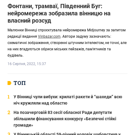
Фонтани, трамваї, Південний Буг:
нейромережа зобразила вінницю на
власний розсуд
Малюнки Вінниці спроєктувала нейромережа Midjourney за запитом
редакції видання
Vinbazar.com
. Автори задуму зазначають:
схематичні зображення, створенні штучним інтелектом, не точні, але
на них вгадуються обриси міських пейзажів, пам'ятників та
будівель.
16 Серпня, 2022, 15:37
ТОП
У Вінниці чули вибухи: крилаті ракети й “шахеди” всю
ніч кружляли над областю
На позачерговій 83 сесії обласної Ради депутати
збільшили фінансування конкурсу «Безпечні стійкі
громади»
У Вінницькій області 59-річний чоловік шубовстнув у