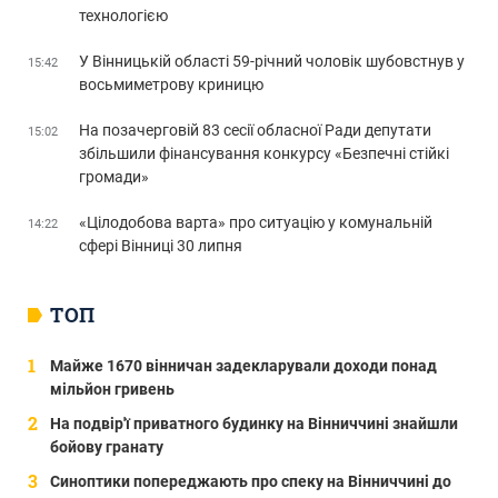
технологією
У Вінницькій області 59-річний чоловік шубовстнув у
15:42
восьмиметрову криницю
На позачерговій 83 сесії обласної Ради депутати
15:02
збільшили фінансування конкурсу «Безпечні стійкі
громади»
«Цілодобова варта» про ситуацію у комунальній
14:22
сфері Вінниці 30 липня
ТОП
Майже 1670 вінничан задекларували доходи понад
мільйон гривень
На подвір'ї приватного будинку на Вінниччині знайшли
бойову гранату
Синоптики попереджають про спеку на Вінниччині до