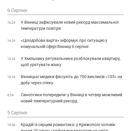
6 Серпня
У Вінниці зафіксували новий рекорд максимальної
16:24
температури повітря
«Цілодобова варта» інформує про ситуацію у
14:24
комунальній сфері Вінниці 6 серпня
У Хмільнику рятувальники розблокували квартиру,
12:24
щоб урятувати жінку
Вінницькі медики фіксують до 700 викликів «103» на
10:24
добу через спеку
Синоптики попередили: у Вінниці в четвер можливий
8:24
новий температурний рекорд
5 Серпня
Крадій із серцем романтика: у Крижополі чоловік
18:36
вкрав 20 тисяч і майже все витратив на квіти