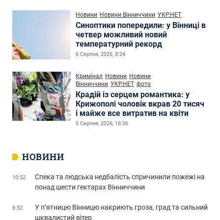
Новини
Новини Вінниччини
УКР.НЕТ
Синоптики попередили: у Вінниці в
четвер можливий новий
температурний рекорд
6 Серпня, 2026, 8:24
Кримінал
Новини
Новини
Вінниччини
УКР.НЕТ
фото
Крадій із серцем романтика: у
Крижополі чоловік вкрав 20 тисяч
і майже все витратив на квіти
5 Серпня, 2026, 18:36
НОВИНИ
Спека та людська недбалість спричинили пожежі на
10:52
понад шести гектарах Вінниччини
У п’ятницю Вінницю накриють гроза, град та сильний
8:32
шквалистий вітер