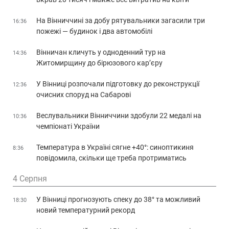
На Вінниччині за добу рятувальники загасили три
16:36
пожежі — будинок і два автомобілі
Вінничан кличуть у одноденний тур на
14:36
Житомирщину до бірюзового кар’єру
У Вінниці розпочали підготовку до реконструкції
12:36
очисних споруд на Сабарові
Веслувальники Вінниччини здобули 22 медалі на
10:36
чемпіонаті України
Температура в Україні сягне +40°: синоптикиня
8:36
повідомила, скільки ще треба протриматись
4 Серпня
У Вінниці прогнозують спеку до 38° та можливий
18:30
новий температурний рекорд