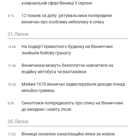
комунальній сфері Вінниці 3 серпня
12 пожеж за добу: рятувальники попередили
8:10
вінничан про особливу небезпеку в спеку
31 Липня
На подвір’ї приватного будинку на Вінниччині
14:06
знайшли бойову гранату
Вінничанки можуть безоплатно навчитися на
12:46
водійку автобуса чи вантажівки
Майже 1670 вінничан задекларували доходи понад
10:26
мільйон гривень
Синоптики попереджають про спеку на Вінниччині
8:06
до вихідних і навіть після
30 Липня
Вінниця оновлює каналізаційні люки за новою
17:02