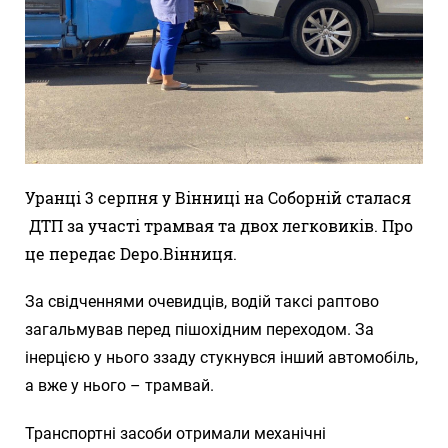
Уранці 3 серпня у Вінниці на Соборній сталася
ДТП за участі трамвая та двох легковиків. Про
це передає Depo.Вінниця.
За свідченнями очевидців, водій таксі раптово
загальмував перед пішохідним переходом. За
інерцією у нього ззаду стукнувся інший автомобіль,
а вже у нього – трамвай.
Транспортні засоби отримали механічні