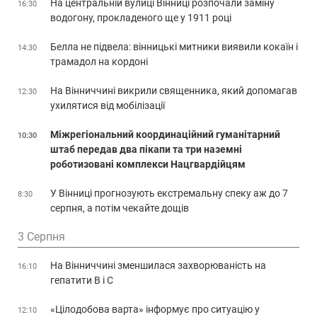
На центральній вулиці Вінниці розпочали заміну
16:30
водогону, прокладеного ще у 1911 році
Белла не підвела: вінницькі митники виявили кокаїн і
14:30
трамадол на кордоні
На Вінниччині викрили священника, який допомагав
12:30
ухилятися від мобілізації
Міжрегіональний координаційний гуманітарний
10:30
штаб передав два пікапи та три наземні
роботизовані комплекси Нацгвардійцям
У Вінниці прогнозують екстремальну спеку аж до 7
8:30
серпня, а потім чекайте дощів
3 Серпня
На Вінниччині зменшилася захворюваність на
16:10
гепатити В і С
«Цілодобова варта» інформує про ситуацію у
12:10