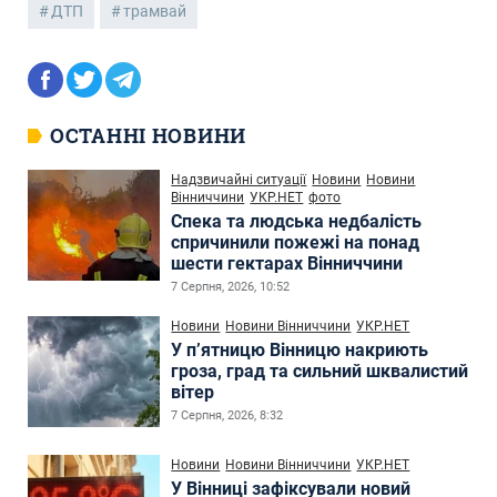
ДТП
трамвай
ОСТАННІ НОВИНИ
Надзвичайні ситуації
Новини
Новини
Вінниччини
УКР.НЕТ
фото
Спека та людська недбалість
спричинили пожежі на понад
шести гектарах Вінниччини
7 Серпня, 2026, 10:52
Новини
Новини Вінниччини
УКР.НЕТ
У п’ятницю Вінницю накриють
гроза, град та сильний шквалистий
вітер
7 Серпня, 2026, 8:32
Новини
Новини Вінниччини
УКР.НЕТ
У Вінниці зафіксували новий