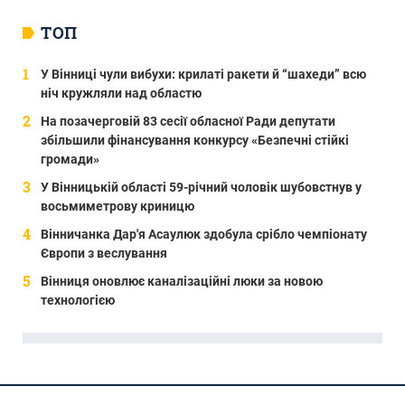
ТОП
У Вінниці чули вибухи: крилаті ракети й “шахеди” всю
ніч кружляли над областю
На позачерговій 83 сесії обласної Ради депутати
збільшили фінансування конкурсу «Безпечні стійкі
громади»
У Вінницькій області 59-річний чоловік шубовстнув у
восьмиметрову криницю
Вінничанка Дар'я Асаулюк здобула срібло чемпіонату
Європи з веслування
Вінниця оновлює каналізаційні люки за новою
технологією