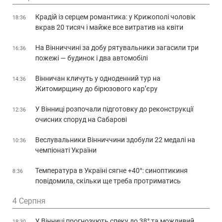
Крадій із серцем романтика: у Крижополі чоловік
18:36
вкрав 20 тисяч і майже все витратив на квіти
На Вінниччині за добу рятувальники загасили три
16:36
пожежі — будинок і два автомобілі
Вінничан кличуть у одноденний тур на
14:36
Житомирщину до бірюзового кар’єру
У Вінниці розпочали підготовку до реконструкції
12:36
очисних споруд на Сабарові
Веслувальники Вінниччини здобули 22 медалі на
10:36
чемпіонаті України
Температура в Україні сягне +40°: синоптикиня
8:36
повідомила, скільки ще треба протриматись
4 Серпня
У Вінниці прогнозують спеку до 38° та можливий
18:30