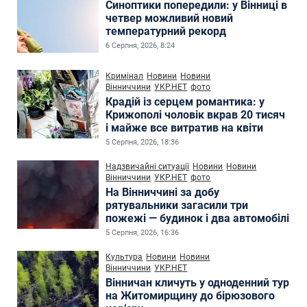
Синоптики попередили: у Вінниці в
четвер можливий новий
температурний рекорд
6 Серпня, 2026, 8:24
Кримінал
Новини
Новини
Вінниччини
УКР.НЕТ
фото
Крадій із серцем романтика: у
Крижополі чоловік вкрав 20 тисяч
і майже все витратив на квіти
5 Серпня, 2026, 18:36
Надзвичайні ситуації
Новини
Новини
Вінниччини
УКР.НЕТ
фото
На Вінниччині за добу
рятувальники загасили три
пожежі — будинок і два автомобілі
5 Серпня, 2026, 16:36
Культура
Новини
Новини
Вінниччини
УКР.НЕТ
Вінничан кличуть у одноденний тур
на Житомирщину до бірюзового