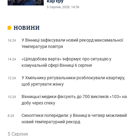
кар’єру
5 Серпня, 2026, 14:36
НОВИНИ
У Вінниці зафіксували новий рекорд максимальної
16:24
температури повітря
«Цілодобова варта» інформує про ситуацію у
14:24
комунальній сфері Вінниці 6 серпня
У Хмільнику рятувальники розблокували квартиру,
12:24
щоб урятувати жінку
Вінницькі медики фіксують до 700 викликів «103» на
10:24
добу через спеку
Синоптики попередили: у Вінниці в четвер можливий
8:24
новий температурний рекорд
5 Серпня