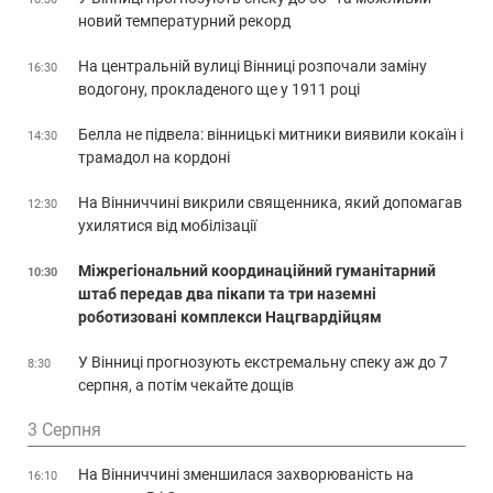
новий температурний рекорд
На центральній вулиці Вінниці розпочали заміну
16:30
водогону, прокладеного ще у 1911 році
Белла не підвела: вінницькі митники виявили кокаїн і
14:30
трамадол на кордоні
На Вінниччині викрили священника, який допомагав
12:30
ухилятися від мобілізації
Міжрегіональний координаційний гуманітарний
10:30
штаб передав два пікапи та три наземні
роботизовані комплекси Нацгвардійцям
У Вінниці прогнозують екстремальну спеку аж до 7
8:30
серпня, а потім чекайте дощів
3 Серпня
На Вінниччині зменшилася захворюваність на
16:10