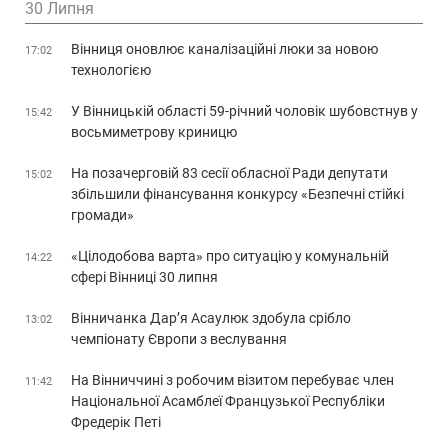
30 Липня
Вінниця оновлює каналізаційні люки за новою
17:02
технологією
У Вінницькій області 59-річний чоловік шубовстнув у
15:42
восьмиметрову криницю
На позачерговій 83 сесії обласної Ради депутати
15:02
збільшили фінансування конкурсу «Безпечні стійкі
громади»
«Цілодобова варта» про ситуацію у комунальній
14:22
сфері Вінниці 30 липня
Вінничанка Дар’я Асаулюк здобула срібло
13:02
чемпіонату Європи з веслування
На Вінниччині з робочим візитом перебуває член
11:42
Національної Асамблеї Французької Республіки
Фредерік Петі