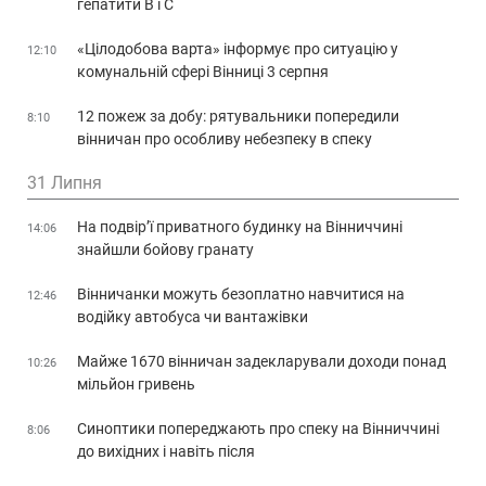
гепатити В і С
«Цілодобова варта» інформує про ситуацію у
12:10
комунальній сфері Вінниці 3 серпня
12 пожеж за добу: рятувальники попередили
8:10
вінничан про особливу небезпеку в спеку
31 Липня
На подвір’ї приватного будинку на Вінниччині
14:06
знайшли бойову гранату
Вінничанки можуть безоплатно навчитися на
12:46
водійку автобуса чи вантажівки
Майже 1670 вінничан задекларували доходи понад
10:26
мільйон гривень
Синоптики попереджають про спеку на Вінниччині
8:06
до вихідних і навіть після