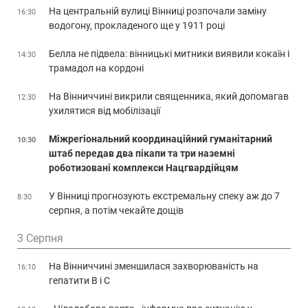
На центральній вулиці Вінниці розпочали заміну
16:30
водогону, прокладеного ще у 1911 році
Белла не підвела: вінницькі митники виявили кокаїн і
14:30
трамадол на кордоні
На Вінниччині викрили священника, який допомагав
12:30
ухилятися від мобілізації
Міжрегіональний координаційний гуманітарний
10:30
штаб передав два пікапи та три наземні
роботизовані комплекси Нацгвардійцям
У Вінниці прогнозують екстремальну спеку аж до 7
8:30
серпня, а потім чекайте дощів
3 Серпня
На Вінниччині зменшилася захворюваність на
16:10
гепатити В і С