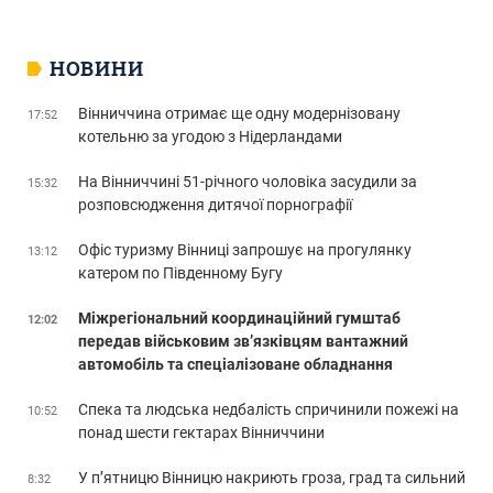
НОВИНИ
Вінниччина отримає ще одну модернізовану
17:52
котельню за угодою з Нідерландами
На Вінниччині 51-річного чоловіка засудили за
15:32
розповсюдження дитячої порнографії
Офіс туризму Вінниці запрошує на прогулянку
13:12
катером по Південному Бугу
Міжрегіональний координаційний гумштаб
12:02
передав військовим зв’язківцям вантажний
автомобіль та спеціалізоване обладнання
Спека та людська недбалість спричинили пожежі на
10:52
понад шести гектарах Вінниччини
У п’ятницю Вінницю накриють гроза, град та сильний
8:32