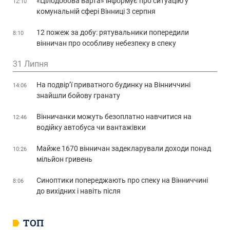
«Цілодобова варта» інформує про ситуацію у
12:10
комунальній сфері Вінниці 3 серпня
12 пожеж за добу: рятувальники попередили
8:10
вінничан про особливу небезпеку в спеку
31 Липня
На подвір’ї приватного будинку на Вінниччині
14:06
знайшли бойову гранату
Вінничанки можуть безоплатно навчитися на
12:46
водійку автобуса чи вантажівки
Майже 1670 вінничан задекларували доходи понад
10:26
мільйон гривень
Синоптики попереджають про спеку на Вінниччині
8:06
до вихідних і навіть після
ТОП