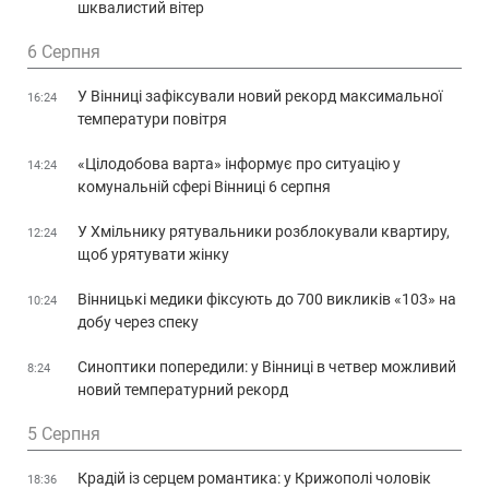
шквалистий вітер
6 Серпня
У Вінниці зафіксували новий рекорд максимальної
16:24
температури повітря
«Цілодобова варта» інформує про ситуацію у
14:24
комунальній сфері Вінниці 6 серпня
У Хмільнику рятувальники розблокували квартиру,
12:24
щоб урятувати жінку
Вінницькі медики фіксують до 700 викликів «103» на
10:24
добу через спеку
Синоптики попередили: у Вінниці в четвер можливий
8:24
новий температурний рекорд
5 Серпня
Крадій із серцем романтика: у Крижополі чоловік
18:36