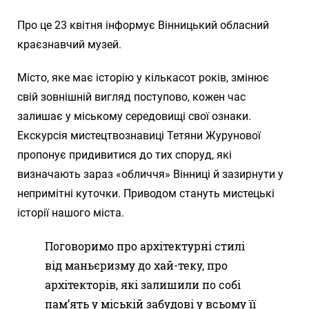
Про це 23 квітня інформує Вінницький обласний
краєзнавчий музей.
Місто, яке має історію у кількасот років, змінює
свій зовнішній вигляд поступово, кожен час
залишає у міському середовищі свої ознаки.
Екскурсія мистецтвознавиці Тетяни Журунової
пропонує придивитися до тих споруд, які
визначають зараз «обличчя» Вінниці й зазирнути у
непримітні куточки. Приводом стануть мистецькі
історії нашого міста.
Поговоримо про архітектурні стилі
від маньєризму до хай-теку, про
архітекторів, які залишили по собі
пам’ять у міській забудові у всьому її