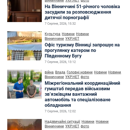
Вінниччини
УКР.НЕТ
фото
На Вінниччині 51-річного чоловіка
засудили за розповсюдження
дитячої порнографії
7 Серпня, 2026, 15:32
Культура
Новини
Новини
Вінниччини
УКР.НЕТ
Офіс туризму Вінниці запрошує на
прогулянку катером по
Південному Бугу
7 Серпня, 2026, 13:12
війна
Влада
Головні новини
Новини
Новини
Вінниччини
УКР.НЕТ
фото
Міжрегіональний координаційний
гумштаб передав військовим
зв’язківцям вантажний
автомобіль та спеціалізоване
обладнання
7 Серпня, 2026, 12:02
Надзвичайні ситуації
Новини
Новини
Вінниччини
УКР.НЕТ
фото