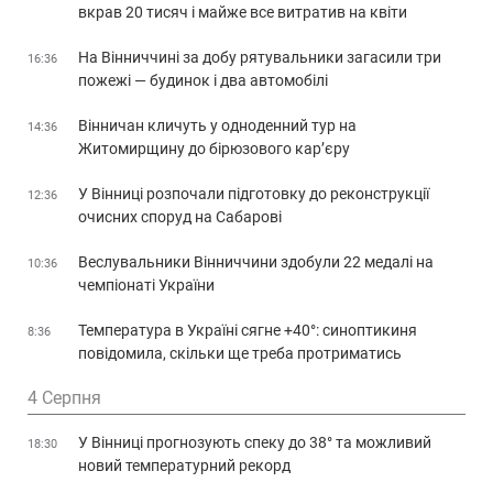
вкрав 20 тисяч і майже все витратив на квіти
На Вінниччині за добу рятувальники загасили три
16:36
пожежі — будинок і два автомобілі
Вінничан кличуть у одноденний тур на
14:36
Житомирщину до бірюзового кар’єру
У Вінниці розпочали підготовку до реконструкції
12:36
очисних споруд на Сабарові
Веслувальники Вінниччини здобули 22 медалі на
10:36
чемпіонаті України
Температура в Україні сягне +40°: синоптикиня
8:36
повідомила, скільки ще треба протриматись
4 Серпня
У Вінниці прогнозують спеку до 38° та можливий
18:30
новий температурний рекорд