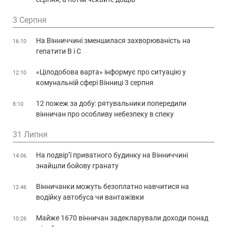
3 Серпня
На Вінниччині зменшилася захворюваність на
16:10
гепатити В і С
«Цілодобова варта» інформує про ситуацію у
12:10
комунальній сфері Вінниці 3 серпня
12 пожеж за добу: рятувальники попередили
8:10
вінничан про особливу небезпеку в спеку
31 Липня
На подвір’ї приватного будинку на Вінниччині
14:06
знайшли бойову гранату
Вінничанки можуть безоплатно навчитися на
12:46
водійку автобуса чи вантажівки
Майже 1670 вінничан задекларували доходи понад
10:26