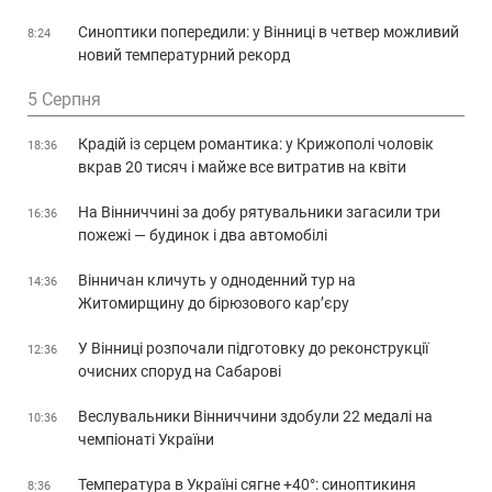
Синоптики попередили: у Вінниці в четвер можливий
8:24
новий температурний рекорд
5 Серпня
Крадій із серцем романтика: у Крижополі чоловік
18:36
вкрав 20 тисяч і майже все витратив на квіти
На Вінниччині за добу рятувальники загасили три
16:36
пожежі — будинок і два автомобілі
Вінничан кличуть у одноденний тур на
14:36
Житомирщину до бірюзового кар’єру
У Вінниці розпочали підготовку до реконструкції
12:36
очисних споруд на Сабарові
Веслувальники Вінниччини здобули 22 медалі на
10:36
чемпіонаті України
Температура в Україні сягне +40°: синоптикиня
8:36