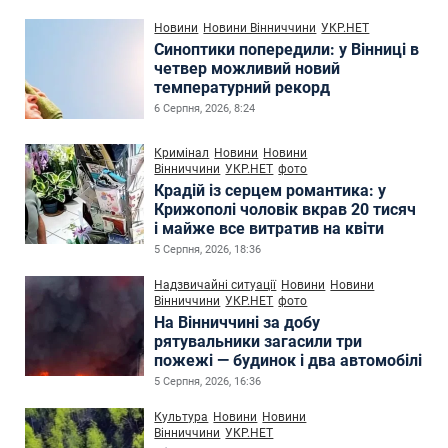
Новини
Новини Вінниччини
УКР.НЕТ
Синоптики попередили: у Вінниці в
четвер можливий новий
температурний рекорд
6 Серпня, 2026, 8:24
Кримінал
Новини
Новини
Вінниччини
УКР.НЕТ
фото
Крадій із серцем романтика: у
Крижополі чоловік вкрав 20 тисяч
і майже все витратив на квіти
5 Серпня, 2026, 18:36
Надзвичайні ситуації
Новини
Новини
Вінниччини
УКР.НЕТ
фото
На Вінниччині за добу
рятувальники загасили три
пожежі — будинок і два автомобілі
5 Серпня, 2026, 16:36
Культура
Новини
Новини
Вінниччини
УКР.НЕТ