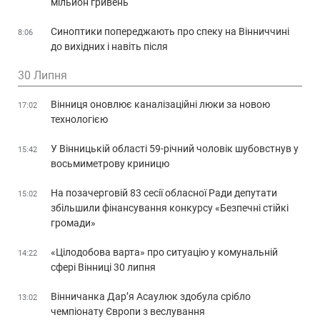
мільйон гривень
Синоптики попереджають про спеку на Вінниччині
8:06
до вихідних і навіть після
30 Липня
Вінниця оновлює каналізаційні люки за новою
17:02
технологією
У Вінницькій області 59-річний чоловік шубовстнув у
15:42
восьмиметрову криницю
На позачерговій 83 сесії обласної Ради депутати
15:02
збільшили фінансування конкурсу «Безпечні стійкі
громади»
«Цілодобова варта» про ситуацію у комунальній
14:22
сфері Вінниці 30 липня
Вінничанка Дар’я Асаулюк здобула срібло
13:02
чемпіонату Європи з веслування