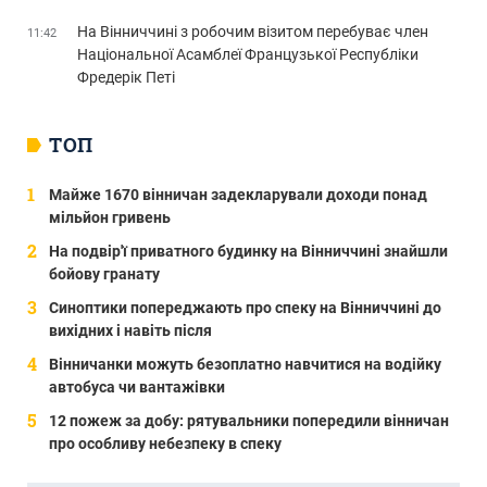
На Вінниччині з робочим візитом перебуває член
11:42
Національної Асамблеї Французької Республіки
Фредерік Петі
ТОП
Майже 1670 вінничан задекларували доходи понад
мільйон гривень
На подвір'ї приватного будинку на Вінниччині знайшли
бойову гранату
Синоптики попереджають про спеку на Вінниччині до
вихідних і навіть після
Вінничанки можуть безоплатно навчитися на водійку
автобуса чи вантажівки
12 пожеж за добу: рятувальники попередили вінничан
про особливу небезпеку в спеку