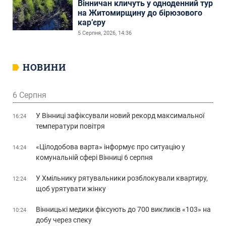
Вінничан кличуть у одноденний тур
на Житомирщину до бірюзового
кар’єру
5 Серпня, 2026, 14:36
НОВИНИ
6 Серпня
У Вінниці зафіксували новий рекорд максимальної
16:24
температури повітря
«Цілодобова варта» інформує про ситуацію у
14:24
комунальній сфері Вінниці 6 серпня
У Хмільнику рятувальники розблокували квартиру,
12:24
щоб урятувати жінку
Вінницькі медики фіксують до 700 викликів «103» на
10:24
добу через спеку