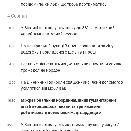
повідомила, скільки ще треба протриматись
4 Серпня
У Вінниці прогнозують спеку до 38° та можливий
18:30
новий температурний рекорд
На центральній вулиці Вінниці розпочали заміну
16:30
водогону, прокладеного ще у 1911 році
Белла не підвела: вінницькі митники виявили кокаїн і
14:30
трамадол на кордоні
На Вінниччині викрили священника, який допомагав
12:30
ухилятися від мобілізації
Міжрегіональний координаційний гуманітарний
10:30
штаб передав два пікапи та три наземні
роботизовані комплекси Нацгвардійцям
У Вінниці прогнозують екстремальну спеку аж до 7
8:30
серпня, а потім чекайте дощів