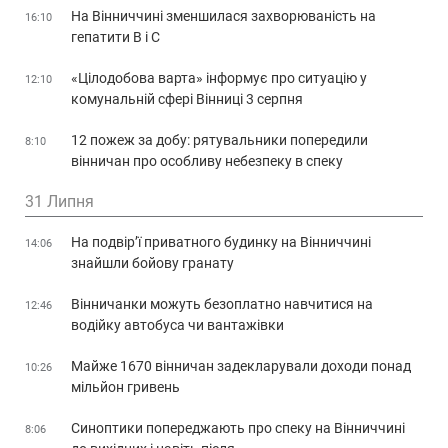
На Вінниччині зменшилася захворюваність на
16:10
гепатити В і С
«Цілодобова варта» інформує про ситуацію у
12:10
комунальній сфері Вінниці 3 серпня
12 пожеж за добу: рятувальники попередили
8:10
вінничан про особливу небезпеку в спеку
31 Липня
На подвір’ї приватного будинку на Вінниччині
14:06
знайшли бойову гранату
Вінничанки можуть безоплатно навчитися на
12:46
водійку автобуса чи вантажівки
Майже 1670 вінничан задекларували доходи понад
10:26
мільйон гривень
Синоптики попереджають про спеку на Вінниччині
8:06