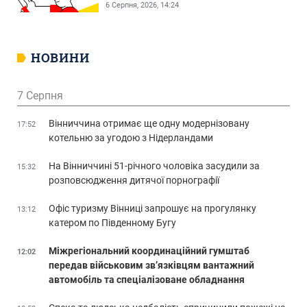
6 Серпня, 2026, 14:24
НОВИНИ
7 Серпня
Вінниччина отримає ще одну модернізовану
17:52
котельню за угодою з Нідерландами
На Вінниччині 51-річного чоловіка засудили за
15:32
розповсюдження дитячої порнографії
Офіс туризму Вінниці запрошує на прогулянку
13:12
катером по Південному Бугу
Міжрегіональний координаційний гумштаб
12:02
передав військовим зв’язківцям вантажний
автомобіль та спеціалізоване обладнання