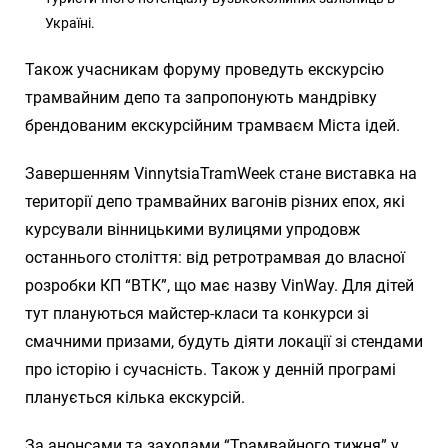
Україні.
Також учасникам форуму проведуть екскурсію
трамвайним депо та запропонують мандрівку
брендованим екскурсійним трамваєм Міста ідей.
Завершенням VinnytsiaTramWeek стане виставка на
території депо трамвайних вагонів різних епох, які
курсували вінницькими вулицями упродовж
останнього століття: від ретротрамвая до власної
розробки КП “ВТК”, що має назву VinWay. Для дітей
тут плануються майстер-класи та конкурси зі
смачними призами, будуть діяти локації зі стендами
про історію і сучасність. Також у денній програмі
планується кілька екскурсій.
За анонсами та заходами “Трамвайного тижня” у