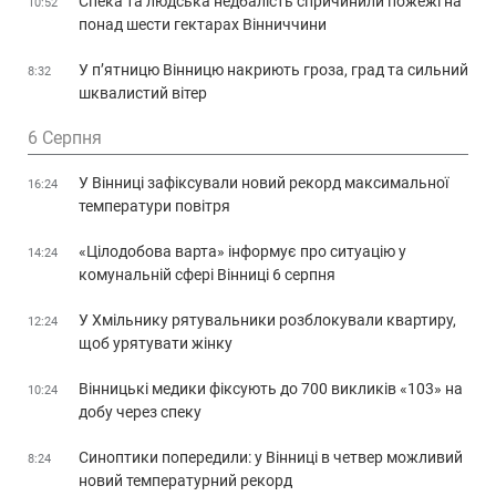
Спека та людська недбалість спричинили пожежі на
10:52
понад шести гектарах Вінниччини
У п’ятницю Вінницю накриють гроза, град та сильний
8:32
шквалистий вітер
6 Серпня
У Вінниці зафіксували новий рекорд максимальної
16:24
температури повітря
«Цілодобова варта» інформує про ситуацію у
14:24
комунальній сфері Вінниці 6 серпня
У Хмільнику рятувальники розблокували квартиру,
12:24
щоб урятувати жінку
Вінницькі медики фіксують до 700 викликів «103» на
10:24
добу через спеку
Синоптики попередили: у Вінниці в четвер можливий
8:24
новий температурний рекорд