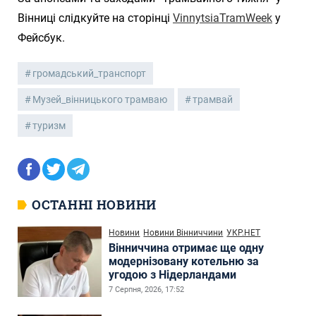
Вінниці слідкуйте на сторінці
VinnytsiaTramWeek
у
Фейсбук.
громадський_транспорт
Музей_вінницького трамваю
трамвай
туризм
ОСТАННІ НОВИНИ
Новини
Новини Вінниччини
УКР.НЕТ
Вінниччина отримає ще одну
модернізовану котельню за
угодою з Нідерландами
7 Серпня, 2026, 17:52