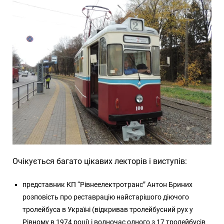
Очікується багато цікавих лекторів і виступів:
представник КП “Рівнеелектротранс” Антон Бриних
розповість про реставрацію найстарішого діючого
тролейбуса в Україні (відкривав тролейбусний рух у
Рівному в 1974 році) і водночас одного з 17 тролейбусів