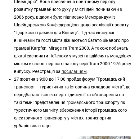
Швейцарія”. Вона присвячена новітньому періоду
розвитку трамвайного руху у Місті ідей, починаючи з
2006 року, відколи було підписано Меморандум із
Швейцарською Конфедерацією щодо реалізації проєкту
“Цюріхські трамваї для Вінниці”. Під час екскурсії
вінничани та гості міста дізнаються багато цікавого про
трамваї Karpfen, Mirage та Tram 2000. А також побачать
цікаві експонати тієї епохи у музеї та здійснять мандрівку
містом в салоні першого вагону серії Tram 2000 1976 року
випуску. Реєстрація за
посиланням
.
27 жовтня з 9:00 до 17:00 пройде форум “Громадський
транспорт – туристична та історична складова міста”, де
передбачаються експертні дискусії та обговорення на
такі теми: представлення громадського транспорту як
туристичного магніту, збереження історії громадського
електричного транспорту у містах, транспортна
урбаністика тощо.