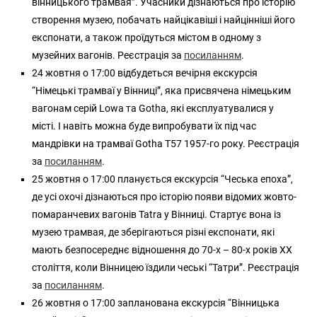
вінницького трамвая”. Учасники дізнаються про історію
створення музею, побачать найцікавіші і найцінніші його
експонати, а також проїдуться містом в одному з
музейних вагонів. Реєстрація за
посиланням
.
24 жовтня о 17:00 відбудеться вечірня екскурсія
“Німецькі трамваї у Вінниці”, яка присвячена німецьким
вагонам серій Lowa та Gotha, які експлуатувалися у
місті. І навіть можна буде випробувати їх під час
мандрівки на трамваї Gotha T57 1957-го року. Реєстрація
за
посиланням
.
25 жовтня о 17:00 планується екскурсія “Чеська епоха”,
де усі охочі дізнаються про історію появи відомих жовто-
помаранчевих вагонів Tatra у Вінниці. Стартує вона із
музею трамвая, де зберігаються різні експонати, які
мають безпосереднє відношення до 70-х – 80-х років XX
століття, коли Вінницею їздили чеські “Татри”. Реєстрація
за
посиланням
.
26 жовтня о 17:00 запланована екскурсія “Вінницька