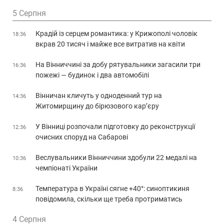
5 Серпня
Крадій із серцем романтика: у Крижополі чоловік
18:36
вкрав 20 тисяч і майже все витратив на квіти
На Вінниччині за добу рятувальники загасили три
16:36
пожежі — будинок і два автомобілі
Вінничан кличуть у одноденний тур на
14:36
Житомирщину до бірюзового кар’єру
У Вінниці розпочали підготовку до реконструкції
12:36
очисних споруд на Сабарові
Веслувальники Вінниччини здобули 22 медалі на
10:36
чемпіонаті України
Температура в Україні сягне +40°: синоптикиня
8:36
повідомила, скільки ще треба протриматись
4 Серпня