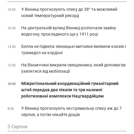
У Вінниці прогнозують спеку до 38° та можливий
18:30
новий температурний рекорд
На центральній вулиці Вінниці розпочали заміну
16:30
водогону, прокладеного ще у 1911 році
Белла не підвела: вінницькі митники виявили кокаїн і
14:30
трамадол на кордоні
На Вінниччині викрили священника, який допомагав
12:30
ухилятися від мобілізації
Міжрегіональний координаційний гуманітарний
10:30
штаб передав два пікапи та три наземні
роботизовані комплекси Нацгвардійцям
У Вінниці прогнозують екстремальну спеку аж до 7
8:30
серпня, а потім чекайте дощів
3 Серпня