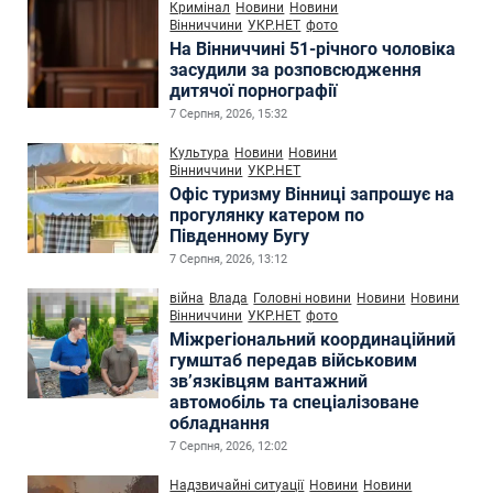
Кримінал
Новини
Новини
Вінниччини
УКР.НЕТ
фото
На Вінниччині 51-річного чоловіка
засудили за розповсюдження
дитячої порнографії
7 Серпня, 2026, 15:32
Культура
Новини
Новини
Вінниччини
УКР.НЕТ
Офіс туризму Вінниці запрошує на
прогулянку катером по
Південному Бугу
7 Серпня, 2026, 13:12
війна
Влада
Головні новини
Новини
Новини
Вінниччини
УКР.НЕТ
фото
Міжрегіональний координаційний
гумштаб передав військовим
зв’язківцям вантажний
автомобіль та спеціалізоване
обладнання
7 Серпня, 2026, 12:02
Надзвичайні ситуації
Новини
Новини