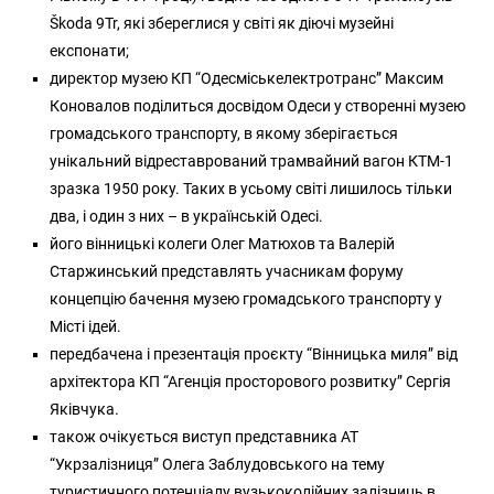
Škoda 9Tr, які збереглися у світі як діючі музейні
експонати;
директор музею КП “Одесміськелектротранс” Максим
Коновалов поділиться досвідом Одеси у створенні музею
громадського транспорту, в якому зберігається
унікальний відреставрований трамвайний вагон КТМ-1
зразка 1950 року. Таких в усьому світі лишилось тільки
два, і один з них – в українській Одесі.
його вінницькі колеги Олег Матюхов та Валерій
Старжинський представлять учасникам форуму
концепцію бачення музею громадського транспорту у
Місті ідей.
передбачена і презентація проєкту “Вінницька миля” від
архітектора КП “Агенція просторового розвитку” Сергія
Яківчука.
також очікується виступ представника АТ
“Укрзалізниця” Олега Заблудовського на тему
туристичного потенціалу вузькоколійних залізниць в