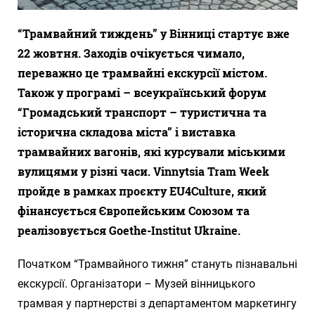
“Трамвайний тиждень” у Вінниці стартує вже
22 жовтня. Заходів очікується чимало,
переважно це трамвайні екскурсії містом.
Також у програмі – всеукраїнський форум
“Громадський транспорт – туристична та
історична складова міста” і виставка
трамвайних вагонів, які курсували міськими
вулицями у різні часи. Vinnytsia Tram Week
пройде в рамках проєкту EU4Culture, який
фінансується Європейським Союзом та
реалізовується Goethe-Institut Ukraine.
Початком “Трамвайного тижня” стануть пізнавальні
екскурсії. Організатори – Музей вінницького
трамвая у партнерстві з департаментом маркетингу