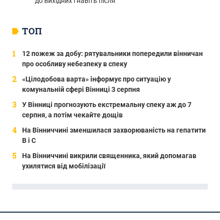
до вихідних і навіть після
ТОП
12 пожеж за добу: рятувальники попередили вінничан
про особливу небезпеку в спеку
«Цілодобова варта» інформує про ситуацію у
комунальній сфері Вінниці 3 серпня
У Вінниці прогнозують екстремальну спеку аж до 7
серпня, а потім чекайте дощів
На Вінниччині зменшилася захворюваність на гепатити
В і С
На Вінниччині викрили священника, який допомагав
ухилятися від мобілізації