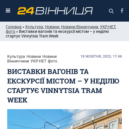
Головна
»
Культура
,
Новини
,
Новини Вінниччини
,
УКР.НЕТ
,
фото
» Виставки вагонів та екскурсії містом – у неділю
стартує Vinnytsia Tram Week
Культура
Новини
Новини
18 ЖОВТНЯ, 2023, 17:48
Вінниччини
УКР.НЕТ
фото
ВИСТАВКИ ВАГОНІВ ТА
ЕКСКУРСІЇ МІСТОМ – У НЕДІЛЮ
СТАРТУЄ VINNYTSIA TRAM
WEEK