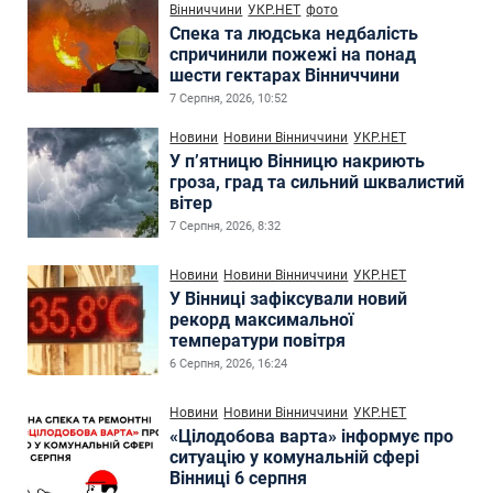
Вінниччини
УКР.НЕТ
фото
Спека та людська недбалість
спричинили пожежі на понад
шести гектарах Вінниччини
7 Серпня, 2026, 10:52
Новини
Новини Вінниччини
УКР.НЕТ
У п’ятницю Вінницю накриють
гроза, град та сильний шквалистий
вітер
7 Серпня, 2026, 8:32
Новини
Новини Вінниччини
УКР.НЕТ
У Вінниці зафіксували новий
рекорд максимальної
температури повітря
6 Серпня, 2026, 16:24
Новини
Новини Вінниччини
УКР.НЕТ
«Цілодобова варта» інформує про
ситуацію у комунальній сфері
Вінниці 6 серпня