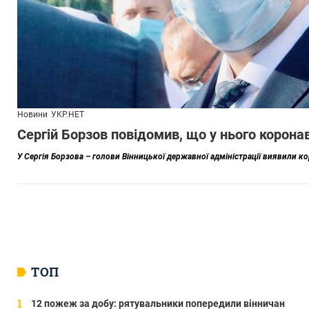
Новини
УКР.НЕТ
Сергій Борзов повідомив, що у нього корона
У Сергія Борзова – голови Вінницької державної адміністрації виявили ко
ТОП
12 пожеж за добу: рятувальники попередили вінничан