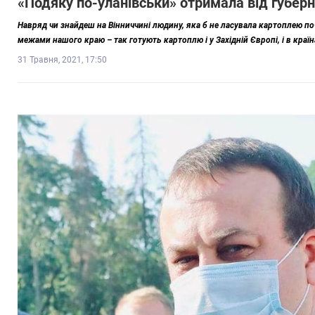
«Подяку по-уланівськи» отримала від губер
Навряд чи знайдеш на Вінниччині людину, яка б не ласувала картоплею п
межами нашого краю – так готують картоплю і у Західній Європі, і в країн
31 Травня, 2021, 17:50