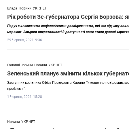
Влада
Новини
УКР.НЕТ
Рік роботи Зе-губернатора Сергія Борзова: 
Поруч з класичними соціологічними дослідженнями, які час від часу вик
мережах. Завдяки оперативності й доступності вони стали доволі харак
29 Червня, 2021, 9:36
Головні новини
Новини
УКР.НЕТ
Зеленський планує змінити кількох губернато
Заступник керівника Офісу Президента Кирило Тимошенко повідомив, що 
проблеми".
1 Червня, 2021, 15:28
Новини
УКР.НЕТ