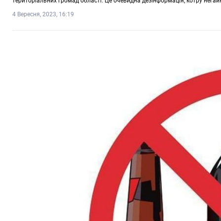
територіальних громад області. Це очевидна дезінформація, котру негай
4 Вересня, 2023, 16:19