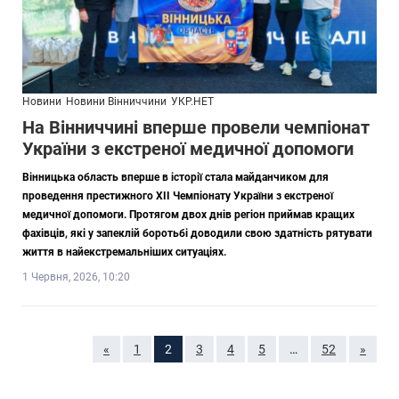
Новини
Новини Вінниччини
УКР.НЕТ
На Вінниччині вперше провели чемпіонат
України з екстреної медичної допомоги
Вінницька область вперше в історії стала майданчиком для
проведення престижного ХІІ Чемпіонату України з екстреної
медичної допомоги. Протягом двох днів регіон приймав кращих
фахівців, які у запеклій боротьбі доводили свою здатність рятувати
життя в найекстремальніших ситуаціях.
1 Червня, 2026, 10:20
«
1
2
3
4
5
…
52
»