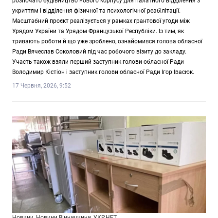
розпочато будівництво нового корпусу для палатного відділення з
укриттям і відділення фізичної та психологічної реабілітації.
Масштабний проєкт реалізується у рамках грантової угоди між
Урядом України та Урядом Французької Республіки. Із тим, як
тривають роботи й що уже зроблено, ознайомився голова обласної
Ради Вячеслав Соколовий під час робочого візиту до закладу.
Участь також взяли перший заступник голови обласної Ради
Володимир Кістіон і заступник голови обласної Ради Ігор Івасюк.
17 Червня, 2026, 9:52
Новини
Новини Вінниччини
УКР.НЕТ