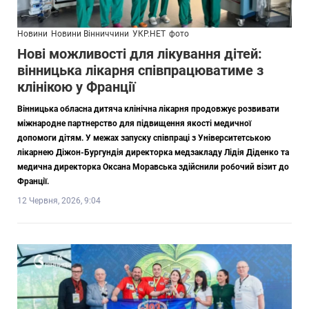
Новини
Новини Вінниччини
УКР.НЕТ
фото
Нові можливості для лікування дітей:
вінницька лікарня співпрацюватиме з
клінікою у Франції
Вінницька обласна дитяча клінічна лікарня продовжує розвивати
міжнародне партнерство для підвищення якості медичної
допомоги дітям. У межах запуску співпраці з Університетською
лікарнею Діжон-Бургундія директорка медзакладу Лідія Діденко та
медична директорка Оксана Моравська здійснили робочий візит до
Франції.
12 Червня, 2026, 9:04