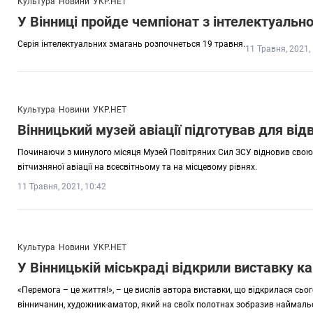
Культура
Новини
УКР.НЕТ
У Вінниці пройде чемпіонат з інтелектуально
Серія інтелектуальних змагань розпочнеться 19 травня.
11 Травня, 2021,
Культура
Новини
УКР.НЕТ
Вінницький музей авіації підготував для від
Починаючи з минулого місяця Музей Повітряних Сил ЗСУ відновив свою ро
вітчизняної авіації на всесвітньому та на місцевому рівнях.
11 Травня, 2021, 10:42
Культура
Новини
УКР.НЕТ
У Вінницькій міськраді відкрили виставку ка
«Перемога – це життя!», – це вислів автора виставки, що відкрилася сього
вінничанин, художник-аматор, який на своїх полотнах зобразив наймальов