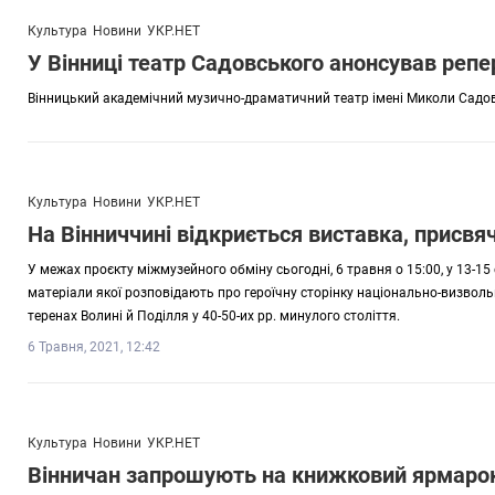
Культура
Новини
УКР.НЕТ
У Вінниці театр Садовського анонсував репе
Вінницький академічний музично-драматичний театр імені Миколи Садовс
Культура
Новини
УКР.НЕТ
На Вінниччині відкриється виставка, присвя
У межах проєкту міжмузейного обміну сьогодні, 6 травня о 15:00, у 13-1
матеріали якої розповідають про героїчну сторінку національно-визвол
теренах Волині й Поділля у 40-50-их рр. минулого століття.
6 Травня, 2021, 12:42
Культура
Новини
УКР.НЕТ
Вінничан запрошують на книжковий ярмаро