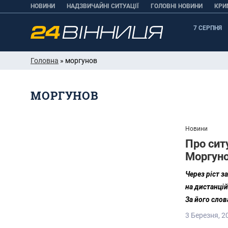
НОВИНИ
НАДЗВИЧАЙНІ СИТУАЦІЇ
ГОЛОВНІ НОВИНИ
КРИ
7 СЕРПНЯ
Головна
» моргунов
МОРГУНОВ
Новини
Про ситу
Моргун
Через ріст з
на дистанцій
За його слов
3 Березня, 2