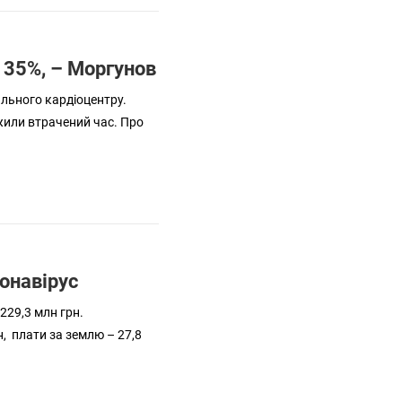
 35%, – Моргунов
льного кардіоцентру.
жили втрачений час. Про
ронавірус
229,3 млн грн.
н, плати за землю – 27,8