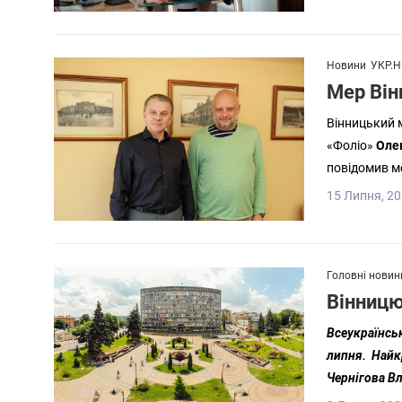
Новини
УКР.Н
Мер Він
Вінницький 
«Фоліо»
Оле
повідомив ме
15 Липня, 20
Головні новин
Вінницю
Всеукраїнсь
липня. Найк
Чернігова В