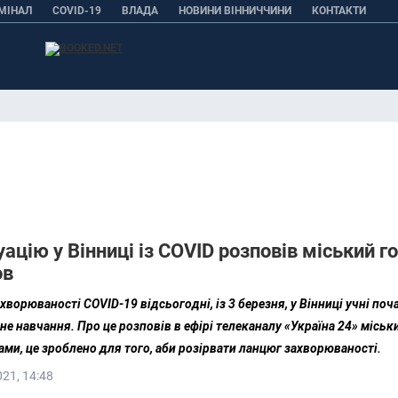
МІНАЛ
COVID-19
ВЛАДА
НОВИНИ ВІННИЧЧИНИ
КОНТАКТИ
ацію у Вінниці із COVID розповів міський г
ов
ахворюваності COVID-19 відсьогодні, із 3 березня, у Вінниці учні по
не навчання. Про це розповів в ефірі телеканалу «Україна 24» міськ
ами, це зроблено для того, аби розірвати ланцюг захворюваності.
021, 14:48