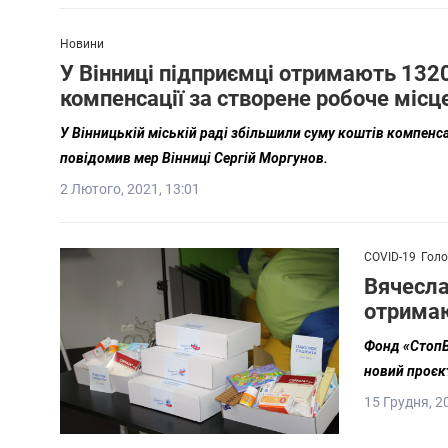
Новини
У Вінниці підприємці отримають 1320
компенсації за створене робоче місц
У Вінницькій міській раді збільшили суму коштів компенса
повідомив мер Вінниці Сергій Моргунов.
2 Лютого, 2021, 13:01
COVID-19
Голо
Вячесла
отримаю
Фонд «СтопВі
новий проєкт
15 Грудня, 2