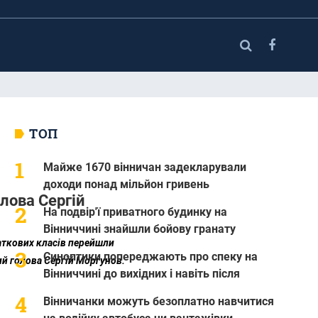
ТОП
Майже 1670 вінничан задекларували
доходи понад мільйон гривень
олова Сергій
На подвір'ї приватного будинку на
Вінниччині знайшли бойову гранату
чаткових класів перейшли
Синоптики попереджають про спеку на
ий голова Сергій Моргунов.
Вінниччині до вихідних і навіть після
Вінничанки можуть безоплатно навчитися