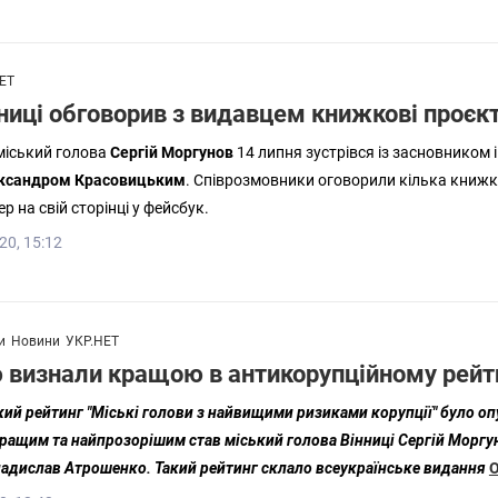
ЕТ
ниці обговорив з видавцем книжкові проєк
міський голова
Сергій Моргунов
14 липня зустрівся із засновником
ксандром Красовицьким
. Співрозмовники оговорили кілька книжко
р на свій сторінці у фейсбук.
20, 15:12
и
Новини
УКР.НЕТ
 визнали кращою в антикорупційному рейти
кий рейтинг
"Міські голови з найвищими ризиками корупції" було оп
ращим та найпрозорішим став міський голова Вінниці Сергій Моргун
ладислав Атрошенко. Такий рейтинг склало всеукраїнське видання