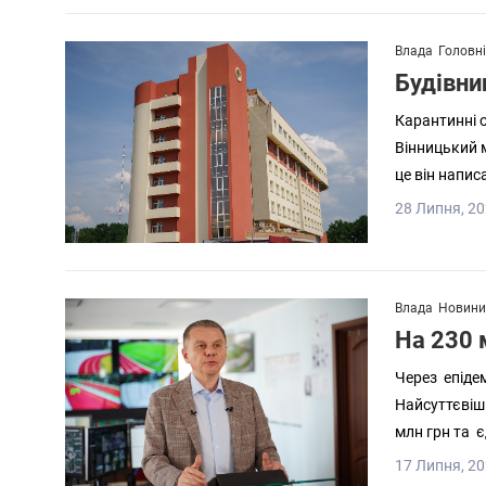
Влада
Головн
Будівни
Карантинні 
Вінницький 
це він напис
28 Липня, 20
Влада
Новини
На 230 
Через епідем
Найсуттєвіші
млн грн та є
17 Липня, 20