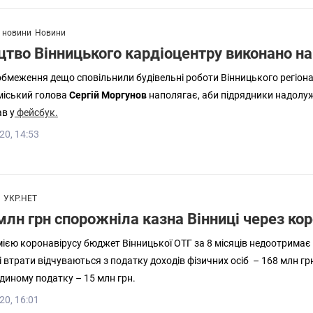
і новини
Новини
цтво Вінницького кардіоцентру виконано на
обмеження дещо сповільнили будівельні роботи Вінницького регіона
міський голова
Сергій Моргунов
наполягає, аби підрядники надолу
ав у
фейсбук.
20, 14:53
УКР.НЕТ
млн грн спорожніла казна Вінниці через ко
ією коронавірусу бюджет Вінницької ОТГ за 8 місяців недоотримає 
 втрати відчуваються з податку доходів фізичних осіб – 168 млн гр
диному податку – 15 млн грн.
20, 16:01