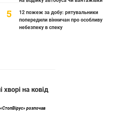
на водійку автобуса чи вантажівки
12 пожеж за добу: рятувальники
попередили вінничан про особливу
небезпеку в спеку
 хворі на ковід
, «СтопВірус» розпоч
ав