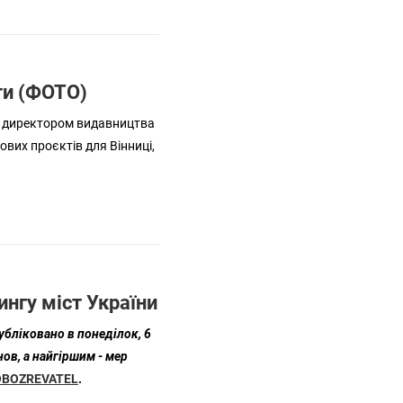
ти (ФОТО)
 і директором видавництва
вих проєктів для Вінниці,
нгу міст України
убліковано в понеділок, 6
ов, а найгіршим - мер
OBOZREVATEL
.