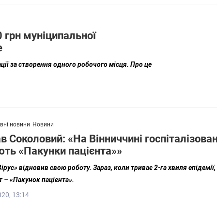
 грн муніципальної
е
ції за створення одного робочого місця. Про це
вні новини
Новини
в Соколовий: «На Вінниччині госпіталізовані
ть «Пакунки пацієнта»»
рус» відновив свою роботу. Зараз, коли триває 2-га хвиля епідемії
 – «Пакунок пацієнта».
020, 13:14