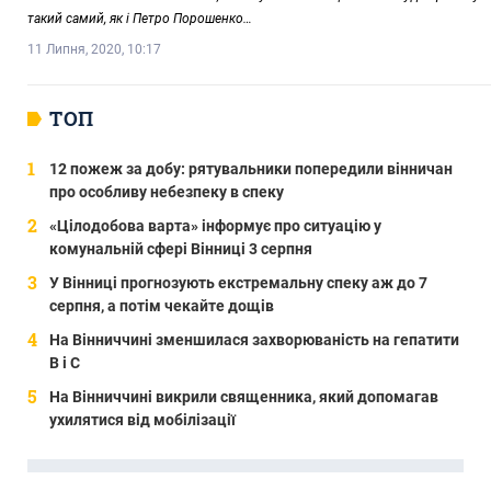
такий самий, як і Петро Порошенко…
11 Липня, 2020, 10:17
ТОП
12 пожеж за добу: рятувальники попередили вінничан
про особливу небезпеку в спеку
«Цілодобова варта» інформує про ситуацію у
комунальній сфері Вінниці 3 серпня
У Вінниці прогнозують екстремальну спеку аж до 7
серпня, а потім чекайте дощів
На Вінниччині зменшилася захворюваність на гепатити
В і С
На Вінниччині викрили священника, який допомагав
ухилятися від мобілізації