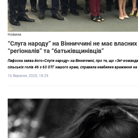
Новини
“Слуга народу” на Вінниччині не має власних
“регіоналів” та “батьківщинівців”
Пафосна заява його«Слуги народу» на Вінниччині, про те, що «Зе!-команд
сільськіх голів 46 з 63 ОТГ нашого краю, справила неабияке враження на т
16 Вересня, 2020, 18:29