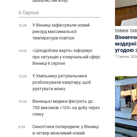
шквалистий вітер
6 Серпня
У Вінниці зафіксували новий
16:24
Новини
Нов
рекорд максимальної
Вінничч
температури повітря
модерні
угодою 
«Цілодобова варта» інформує
14:24
про ситуацію у комунальній сфері
7 Серпня, 2026
Вінниці 6 серпня
У Хмільнику рятувальники
12:24
розблокували квартиру, щоб
урятувати жінку
Вінницькі медики фіксують до
10:24
700 викликів «103» на добу через
спеку
Синоптики попередили: у Вінниці
8:24
в четвер можливий новий