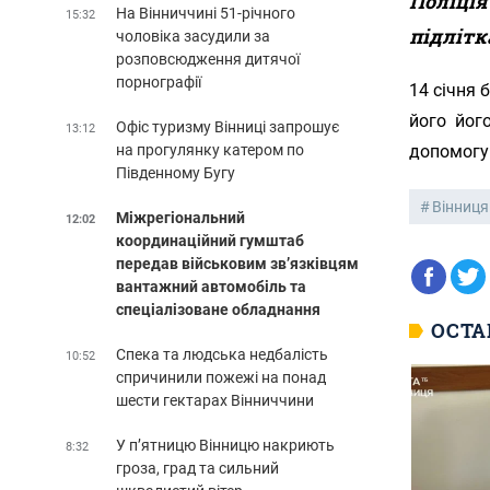
Поліція
На Вінниччині 51-річного
15:32
підлітк
чоловіка засудили за
розповсюдження дитячої
порнографії
14 січня 
його його
Офіс туризму Вінниці запрошує
13:12
на прогулянку катером по
допомогу
Південному Бугу
Вінниця
Міжрегіональний
12:02
координаційний гумштаб
передав військовим зв’язківцям
вантажний автомобіль та
спеціалізоване обладнання
ОСТА
Спека та людська недбалість
10:52
спричинили пожежі на понад
шести гектарах Вінниччини
У п’ятницю Вінницю накриють
8:32
гроза, град та сильний