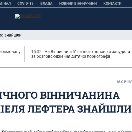
МІНАЛ
COVID-19
ВЛАДА
НОВИНИ ВІННИЧЧИНИ
КОНТАКТИ
ера знайшли
ернізовану
15:32
На Вінниччині 51-річного чоловіка засудили
за розповсюдження дитячої порнографії
16 СІЧНЯ
РІЧНОГО ВІННИЧАНИНА
ІЕЛЯ ЛЕФТЕРА ЗНАЙШЛИ