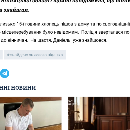
 Вінницької області щойно повідомила, що вінн
а знайшли.
близько 15-ї години хлопець пішов з дому та по сьогоднішні
 місцеперебування було невідомим. Поліція зверталася по
 до вінничан. На щастя, Даніель уже знайшовся.
знайдено зниклого підлітка
ННІ НОВИНИ