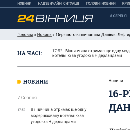
НОВИНИ
НАДЗВИЧАЙНІ СИТУАЦІЇ
ГОЛОВНІ НОВИНИ
КРИ
8 СЕРПНЯ
Головна
»
Новини
» 16-річного вінничанина Даніеля Лефт
17:52
Вінниччина отримає ще одну мод
НА ЧАСІ:
котельню за угодою з Нідерландами
НОВИНИ
Новини
16-
7 Серпня
ДАН
Вінниччина отримає ще одну
17:52
модернізовану котельню за
угодою з Нідерландами