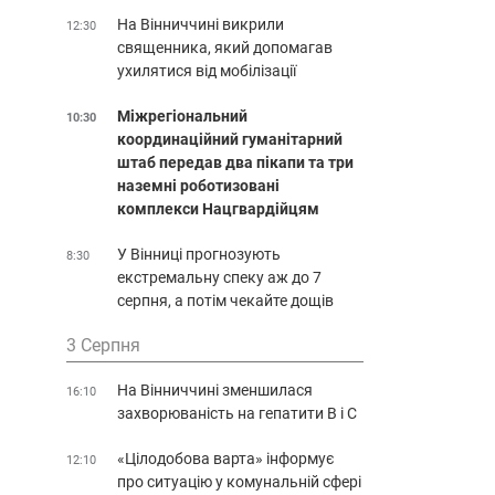
На Вінниччині викрили
12:30
священника, який допомагав
ухилятися від мобілізації
Міжрегіональний
10:30
координаційний гуманітарний
штаб передав два пікапи та три
наземні роботизовані
комплекси Нацгвардійцям
У Вінниці прогнозують
8:30
екстремальну спеку аж до 7
серпня, а потім чекайте дощів
3 Серпня
На Вінниччині зменшилася
16:10
захворюваність на гепатити В і С
«Цілодобова варта» інформує
12:10
про ситуацію у комунальній сфері