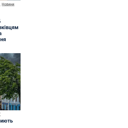
и
Новини
б
язківцям
а
ння
Т
риють