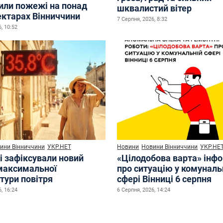
или пожежі на понад
шквалистий вітер
ектарах Вінниччини
7 Серпня, 2026, 8:32
, 10:52
ини Вінниччини
УКР.НЕТ
Новини
Новини Вінниччини
УКР.НЕ
і зафіксували новий
«Цілодобова варта» інф
максимальної
про ситуацію у комуналь
тури повітря
сфері Вінниці 6 серпня
, 16:24
6 Серпня, 2026, 14:24