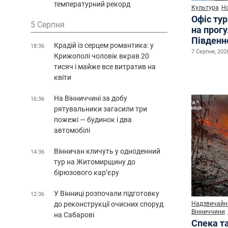
температурний рекорд
Культура
Н
Офіс ту
5 Серпня
на прог
Південн
Крадій із серцем романтика: у
18:36
7 Серпня, 2026
Крижополі чоловік вкрав 20
тисяч і майже все витратив на
квіти
На Вінниччині за добу
16:36
рятувальники загасили три
пожежі — будинок і два
автомобілі
Вінничан кличуть у одноденний
14:36
тур на Житомирщину до
бірюзового кар’єру
У Вінниці розпочали підготовку
12:36
до реконструкції очисних споруд
Надзвичайні
Вінниччини
на Сабарові
Спека т