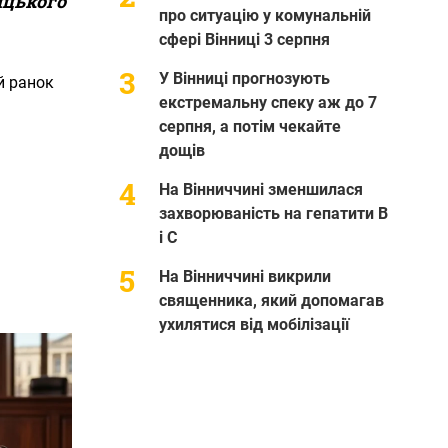
ицького
про ситуацію у комунальній
сфері Вінниці 3 серпня
У Вінниці прогнозують
й ранок
екстремальну спеку аж до 7
серпня, а потім чекайте
дощів
На Вінниччині зменшилася
захворюваність на гепатити В
і С
На Вінниччині викрили
священника, який допомагав
ухилятися від мобілізації