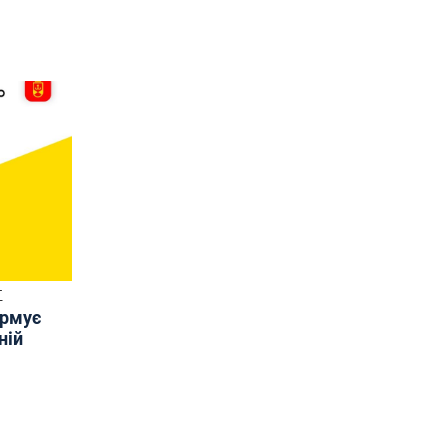
Т
ормує
ній