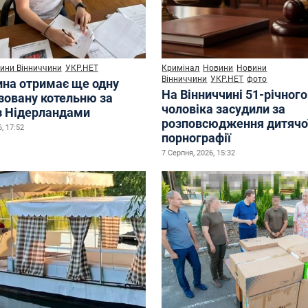
ини Вінниччини
УКР.НЕТ
Кримінал
Новини
Новини
Вінниччини
УКР.НЕТ
фото
ина отримає ще одну
На Вінниччині 51-річного
зовану котельню за
чоловіка засудили за
з Нідерландами
розповсюдження дитячо
, 17:52
порнографії
7 Серпня, 2026, 15:32