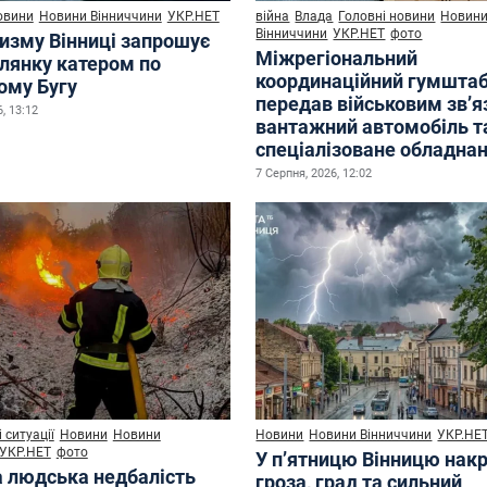
овини
Новини Вінниччини
УКР.НЕТ
війна
Влада
Головні новини
Новин
Вінниччини
УКР.НЕТ
фото
ризму Вінниці запрошує
Міжрегіональний
улянку катером по
координаційний гумшта
ому Бугу
передав військовим зв’
, 13:12
вантажний автомобіль т
спеціалізоване обладна
7 Серпня, 2026, 12:02
 ситуації
Новини
Новини
Новини
Новини Вінниччини
УКР.НЕ
УКР.НЕТ
фото
У п’ятницю Вінницю нак
а людська недбалість
гроза, град та сильний