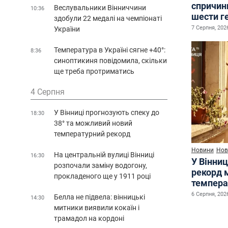
спричин
Веслувальники Вінниччини
10:36
шести г
здобули 22 медалі на чемпіонаті
7 Серпня, 2026
України
Температура в Україні сягне +40°:
8:36
синоптикиня повідомила, скільки
ще треба протриматись
4 Серпня
У Вінниці прогнозують спеку до
18:30
38° та можливий новий
температурний рекорд
Новини
Нов
На центральній вулиці Вінниці
16:30
У Вінниц
розпочали заміну водогону,
рекорд 
прокладеного ще у 1911 році
темпера
6 Серпня, 2026
Белла не підвела: вінницькі
14:30
митники виявили кокаїн і
трамадол на кордоні