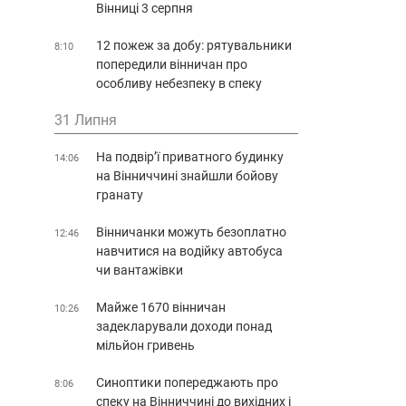
Вінниці 3 серпня
12 пожеж за добу: рятувальники
8:10
попередили вінничан про
особливу небезпеку в спеку
31 Липня
На подвір’ї приватного будинку
14:06
на Вінниччині знайшли бойову
гранату
Вінничанки можуть безоплатно
12:46
навчитися на водійку автобуса
чи вантажівки
Майже 1670 вінничан
10:26
задекларували доходи понад
мільйон гривень
Синоптики попереджають про
8:06
спеку на Вінниччині до вихідних і