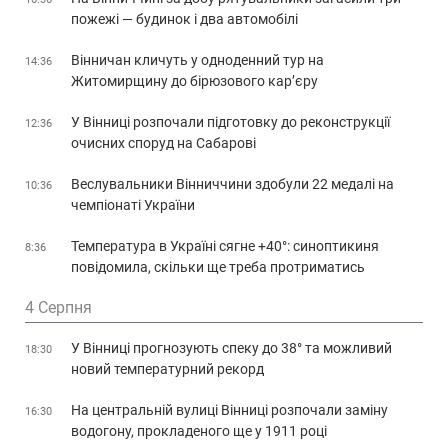
пожежі — будинок і два автомобілі
Вінничан кличуть у одноденний тур на
14:36
Житомирщину до бірюзового кар’єру
У Вінниці розпочали підготовку до реконструкції
12:36
очисних споруд на Сабарові
Веслувальники Вінниччини здобули 22 медалі на
10:36
чемпіонаті України
Температура в Україні сягне +40°: синоптикиня
8:36
повідомила, скільки ще треба протриматись
4 Серпня
У Вінниці прогнозують спеку до 38° та можливий
18:30
новий температурний рекорд
На центральній вулиці Вінниці розпочали заміну
16:30
водогону, прокладеного ще у 1911 році