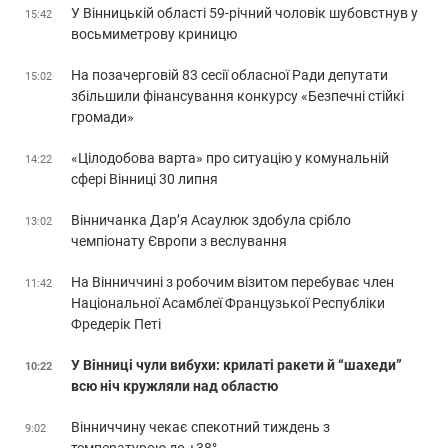
У Вінницькій області 59-річний чоловік шубовстнув у
15:42
восьмиметрову криницю
На позачерговій 83 сесії обласної Ради депутати
15:02
збільшили фінансування конкурсу «Безпечні стійкі
громади»
«Цілодобова варта» про ситуацію у комунальній
14:22
сфері Вінниці 30 липня
Вінничанка Дар’я Асаулюк здобула срібло
13:02
чемпіонату Європи з веслування
На Вінниччині з робочим візитом перебуває член
11:42
Національної Асамблеї Французької Республіки
Фредерік Петі
У Вінниці чули вибухи: крилаті ракети й “шахеди”
10:22
всю ніч кружляли над областю
Вінниччину чекає спекотний тиждень з
9:02