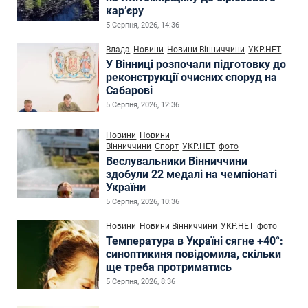
кар’єру
5 Серпня, 2026, 14:36
Влада
Новини
Новини Вінниччини
УКР.НЕТ
У Вінниці розпочали підготовку до
реконструкції очисних споруд на
Сабарові
5 Серпня, 2026, 12:36
Новини
Новини
Вінниччини
Спорт
УКР.НЕТ
фото
Веслувальники Вінниччини
здобули 22 медалі на чемпіонаті
України
5 Серпня, 2026, 10:36
Новини
Новини Вінниччини
УКР.НЕТ
фото
Температура в Україні сягне +40°:
синоптикиня повідомила, скільки
ще треба протриматись
5 Серпня, 2026, 8:36