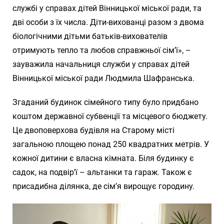
службі у справах дітей Вінницької міської ради, та
дві особи з їх числа. Діти-вихованці разом з двома
біологічними дітьми батьків-вихователів
отримують тепло та любов справжньої сім’ї», –
зауважила начальниця служби у справах дітей
Вінницької міської ради Людмила Шафранська.
Згаданий будинок сімейного типу було придбано
коштом державної субвенції та місцевого бюджету.
Це двоповерхова будівля на Старому місті
загальною площею понад 250 квадратних метрів. У
кожної дитини є власна кімната. Біля будинку є
садок, на подвір’ї – альтанки та гараж. Також є
присадибна ділянка, де сім’я вирощує городину.