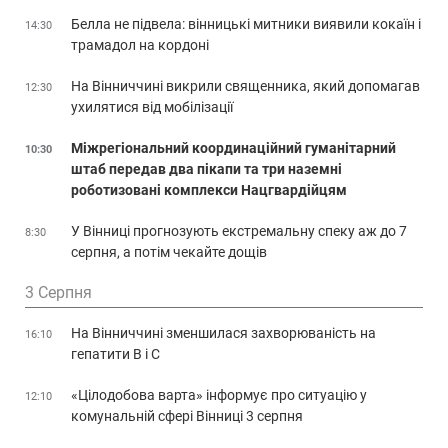
Белла не підвела: вінницькі митники виявили кокаїн і
14:30
трамадол на кордоні
На Вінниччині викрили священника, який допомагав
12:30
ухилятися від мобілізації
Міжрегіональний координаційний гуманітарний
10:30
штаб передав два пікапи та три наземні
роботизовані комплекси Нацгвардійцям
У Вінниці прогнозують екстремальну спеку аж до 7
8:30
серпня, а потім чекайте дощів
3 Серпня
На Вінниччині зменшилася захворюваність на
16:10
гепатити В і С
«Цілодобова варта» інформує про ситуацію у
12:10
комунальній сфері Вінниці 3 серпня