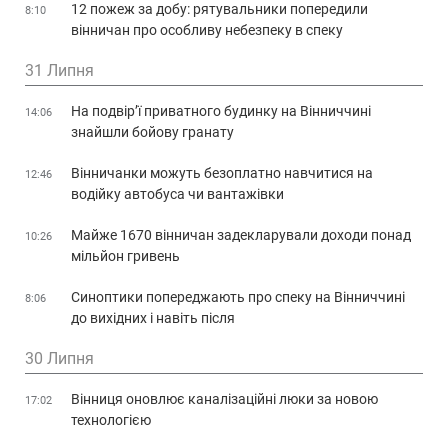
12 пожеж за добу: рятувальники попередили
8:10
вінничан про особливу небезпеку в спеку
31 Липня
На подвір’ї приватного будинку на Вінниччині
14:06
знайшли бойову гранату
Вінничанки можуть безоплатно навчитися на
12:46
водійку автобуса чи вантажівки
Майже 1670 вінничан задекларували доходи понад
10:26
мільйон гривень
Синоптики попереджають про спеку на Вінниччині
8:06
до вихідних і навіть після
30 Липня
Вінниця оновлює каналізаційні люки за новою
17:02
технологією