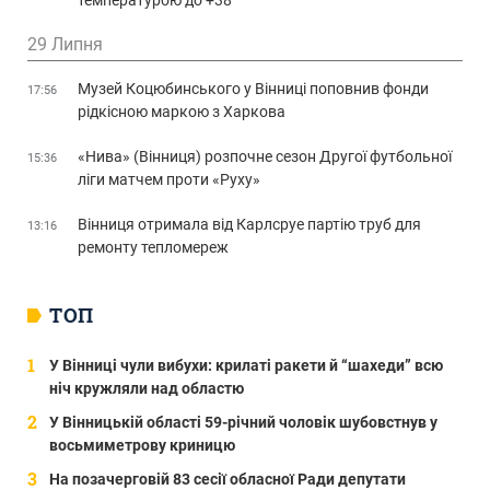
температурою до +38°
29 Липня
Музей Коцюбинського у Вінниці поповнив фонди
17:56
рідкісною маркою з Харкова
«Нива» (Вінниця) розпочне сезон Другої футбольної
15:36
ліги матчем проти «Руху»
Вінниця отримала від Карлсруе партію труб для
13:16
ремонту тепломереж
ТОП
У Вінниці чули вибухи: крилаті ракети й “шахеди” всю
ніч кружляли над областю
У Вінницькій області 59-річний чоловік шубовстнув у
восьмиметрову криницю
На позачерговій 83 сесії обласної Ради депутати