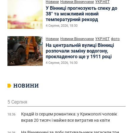
Новини
Новини Вінниччини
УКР.НЕТ
У Вінниці прогнозують спеку до
38° та можливий новий
температурний рекорд
4 Серпня, 2026, 18:30
Новини
Новини Вінниччини
УКР.НЕТ
фото
На центральній вулиці Вінниці
розпочали заміну водогону,
прокладеного ще у 1911 році
4 Серпня, 2026, 16:30
НОВИНИ
5 Серпня
Крадій із серцем романтика: у Крижополі чоловік
18:36
вкрав 20 тисяч і майже все витратив на квіти
На Вінниччині за добу рятувальники загасили три
16:36