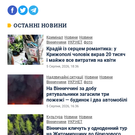
ОСТАННІ НОВИНИ
Кримінал
Новини
Новини
Вінниччини
УКР.НЕТ
фото
Крадій із серцем романтика: у
Крижополі чоловік вкрав 20 тисяч
і майже все витратив на квіти
5 Серпня, 2026, 18:36
Надзвичайні ситуації
Новини
Новини
Вінниччини
УКР.НЕТ
фото
На Вінниччині за добу
рятувальники загасили три
пожежі — будинок і два автомобілі
5 Серпня, 2026, 16:36
Культура
Новини
Новини
Вінниччини
УКР.НЕТ
Вінничан кличуть у одноденний тур
на Житомирщину до бірюзового