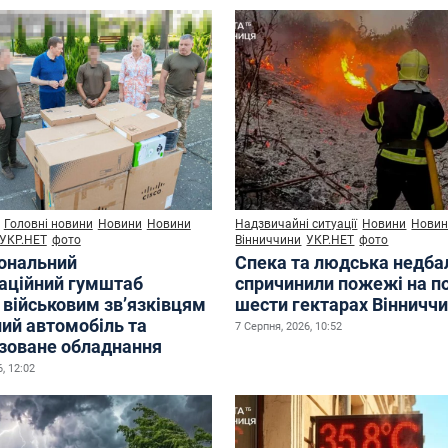
Головні новини
Новини
Новини
Надзвичайні ситуації
Новини
Нови
УКР.НЕТ
фото
Вінниччини
УКР.НЕТ
фото
ональний
Спека та людська недба
аційний гумштаб
спричинили пожежі на п
 військовим зв’язківцям
шести гектарах Вінничч
ий автомобіль та
7 Серпня, 2026, 10:52
ізоване обладнання
, 12:02