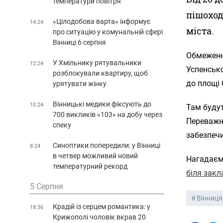
температури повітря
пішоход
«Цілодобова варта» інформує
14:24
міста.
про ситуацію у комунальній сфері
Вінниці 6 серпня
Обмеження
У Хмільнику рятувальники
12:24
Успенськ
розблокували квартиру, щоб
до площі 
урятувати жінку
Вінницькі медики фіксують до
10:24
Там будут
700 викликів «103» на добу через
Переважно
спеку
забезпечи
Синоптики попередили: у Вінниці
8:24
в четвер можливий новий
Нагадаємо
температурний рекорд
біля закл
5 Серпня
Вінниця
Крадій із серцем романтика: у
18:36
Крижополі чоловік вкрав 20