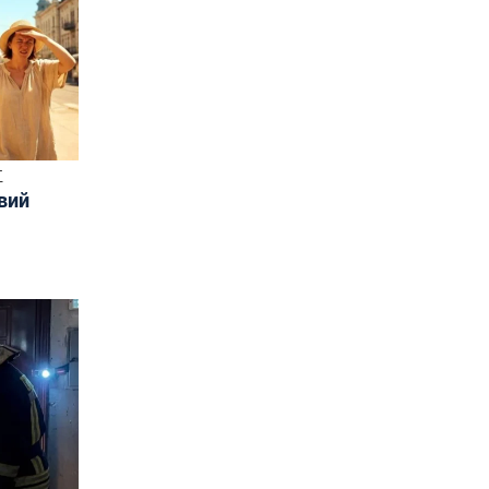
Т
овий