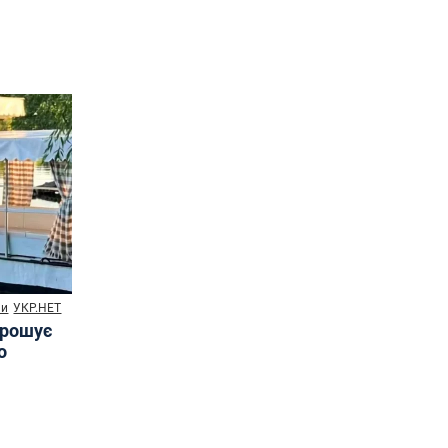
ни
УКР.НЕТ
прошує
о