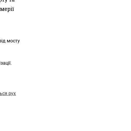
мерії
а
від мосту
зації.
ься рух