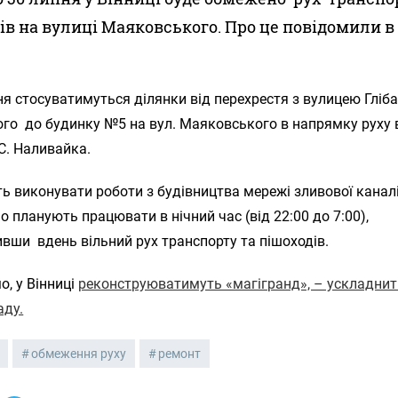
ів на вулиці Маяковського. Про це повідомили в 
 стосуватимуться ділянки від перехрестя з вулицею Гліб
ого до будинку №5 на вул. Маяковського в напрямку руху 
С. Наливайка.
ь виконувати роботи з будівництва мережі зливової каналі
 планують працювати в нічний час (від 22:00 до 7:00),
вши вдень вільний рух транспорту та пішоходів.
, у Вінниці
реконструюватимуть «магігранд», – ускладнит
аду.
обмеження руху
ремонт