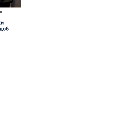
ни
ки
 щоб