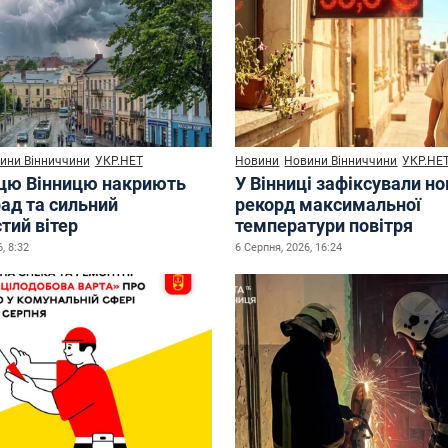
ини Вінниччини
УКР.НЕТ
Новини
Новини Вінниччини
УКР.НЕ
ицю Вінницю накриють
У Вінниці зафіксували н
рад та сильний
рекорд максимальної
тий вітер
температури повітря
, 8:32
6 Серпня, 2026, 16:24