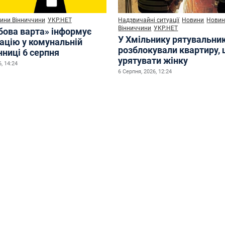
ини Вінниччини
УКР.НЕТ
Надзвичайні ситуації
Новини
Нови
Вінниччини
УКР.НЕТ
бова варта» інформує
У Хмільнику рятувальни
уацію у комунальній
розблокували квартиру,
нниці 6 серпня
урятувати жінку
, 14:24
6 Серпня, 2026, 12:24