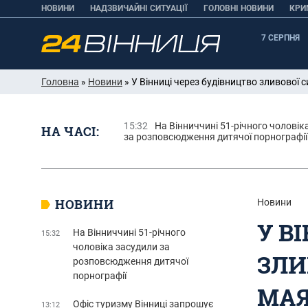
НОВИНИ
НАДЗВИЧАЙНІ СИТУАЦІЇ
ГОЛОВНІ НОВИНИ
КРИ
7 СЕРПНЯ
Головна
»
Новини
» У Вінниці через будівництво зливової
15:32
На Вінниччині 51-річного чоловік
НА ЧАСІ:
за розповсюдження дитячої порнографії
НОВИНИ
Новини
У В
На Вінниччині 51-річного
15:32
чоловіка засудили за
ЗЛИ
розповсюдження дитячої
порнографії
МАЯ
Офіс туризму Вінниці запрошує
13:12