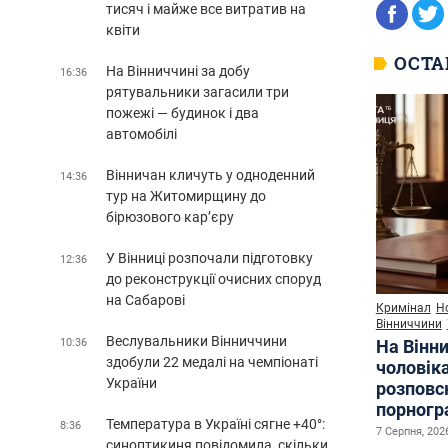
тисяч і майже все витратив на
квіти
ОСТА
На Вінниччині за добу
16:36
рятувальники загасили три
пожежі — будинок і два
автомобілі
Вінничан кличуть у одноденний
14:36
тур на Житомирщину до
бірюзового кар’єру
У Вінниці розпочали підготовку
12:36
до реконструкції очисних споруд
на Сабарові
Кримінал
Н
Вінниччини
Веслувальники Вінниччини
На Вінни
10:36
здобули 22 медалі на чемпіонаті
чоловіка
України
розповс
порногр
Температура в Україні сягне +40°:
8:36
7 Серпня, 2026
синоптикиня повідомила, скільки