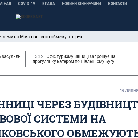
МІНАЛ
COVID-19
ВЛАДА
НОВИНИ ВІННИЧЧИНИ
КОНТАКТИ
 системи на Маяковського обмежують рух
а засудили
13:12
Офіс туризму Вінниці запрошує на
прогулянку катером по Південному Бугу
16 ЛИПНЯ,
ІННИЦІ ЧЕРЕЗ БУДІВНИЦ
ВОВОЇ СИСТЕМИ НА
КОВСЬКОГО ОБМЕЖУЮТ