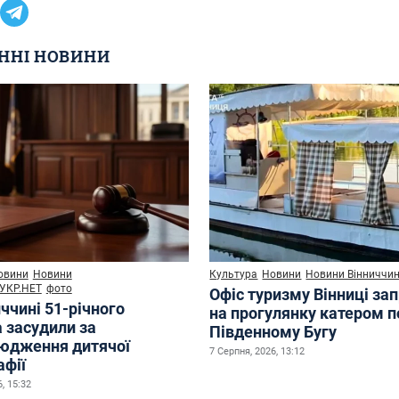
ННІ НОВИНИ
овини
Новини
Культура
Новини
Новини Вінниччи
УКР.НЕТ
фото
Офіс туризму Вінниці за
ччині 51-річного
на прогулянку катером п
 засудили за
Південному Бугу
юдження дитячої
7 Серпня, 2026, 13:12
афії
, 15:32