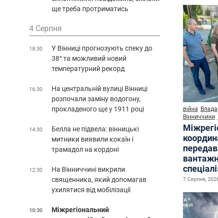
ще треба протриматись
4 Серпня
У Вінниці прогнозують спеку до
18:30
38° та можливий новий
температурний рекорд
На центральній вулиці Вінниці
16:30
розпочали заміну водогону,
прокладеного ще у 1911 році
війна
Влада
Вінниччини
Міжрегі
Белла не підвела: вінницькі
14:30
координ
митники виявили кокаїн і
передав
трамадол на кордоні
вантажн
спеціал
На Вінниччині викрили
12:30
священника, який допомагав
7 Серпня, 2026
ухилятися від мобілізації
Міжрегіональний
10:30