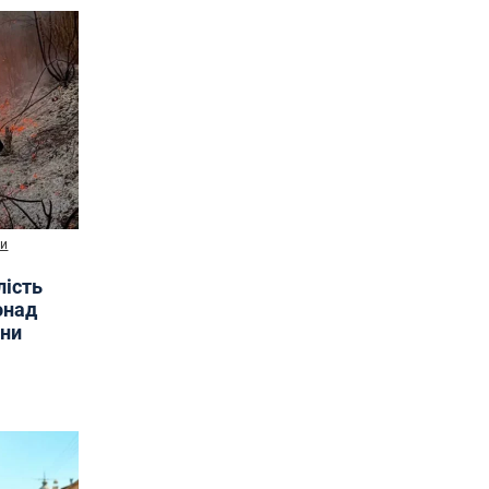
ни
лість
онад
ини