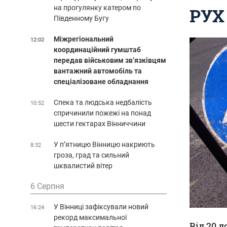
на прогулянку катером по
РУХ
Південному Бугу
Міжрегіональний
12:02
координаційний гумштаб
передав військовим зв’язківцям
вантажний автомобіль та
спеціалізоване обладнання
Спека та людська недбалість
10:52
спричинили пожежі на понад
шести гектарах Вінниччини
У п’ятницю Вінницю накриють
8:32
гроза, град та сильний
шквалистий вітер
6 Серпня
У Вінниці зафіксували новий
16:24
рекорд максимальної
Від 20 