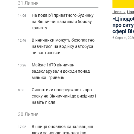
31 Липня
Новини
Нов
На подвір’ї приватного будинку
14:06
«Цілодо
на Вінниччині знайшли бойову
про сит
гранату
сфері Ві
6 Серпня, 2026
Вінничанки можуть безоплатно
12:46
навчитися на водійку автобуса
чи вантажівки
Майже 1670 вінничан
10:26
задекларували доходи понад
мільйон гривень
Синоптики попереджають про
8:06
спеку на Вінниччині до вихідних і
навіть після
30 Липня
Вінниця оновлює каналізаційні
17:02
люки за новою технологією