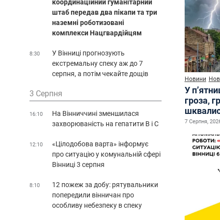
координаційний гуманітарний
штаб передав два пікапи та три
наземні роботизовані
комплекси Нацгвардійцям
У Вінниці прогнозують
8:30
екстремальну спеку аж до 7
серпня, а потім чекайте дощів
Новини
Нов
У п’ятн
3 Серпня
гроза, г
шквалис
На Вінниччині зменшилася
16:10
7 Серпня, 2026
захворюваність на гепатити В і С
«Цілодобова варта» інформує
12:10
про ситуацію у комунальній сфері
Вінниці 3 серпня
12 пожеж за добу: рятувальники
8:10
попередили вінничан про
особливу небезпеку в спеку