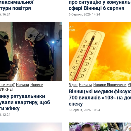
максимальної
про ситуацію у комуналь
тури повітря
сфері Вінниці 6 серпня
, 16:24
6 Серпня, 2026, 14:24
 ситуації
Новини
Новини
Відео
Новини
Новини Вінниччини
У
УКР.НЕТ
Вінницькі медики фіксу
нику рятувальники
700 викликів «103» на до
ували квартиру, щоб
спеку
ти жінку
6 Серпня, 2026, 10:24
, 12:24