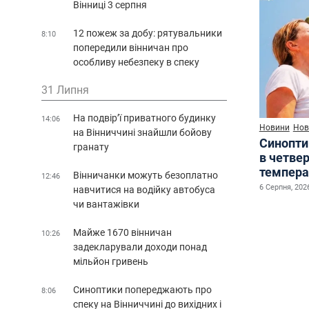
Вінниці 3 серпня
12 пожеж за добу: рятувальники
8:10
попередили вінничан про
особливу небезпеку в спеку
31 Липня
На подвір’ї приватного будинку
14:06
Новини
Нов
на Вінниччині знайшли бойову
Синопти
гранату
в четве
темпера
Вінничанки можуть безоплатно
12:46
6 Серпня, 2026
навчитися на водійку автобуса
чи вантажівки
Майже 1670 вінничан
10:26
задекларували доходи понад
мільйон гривень
Синоптики попереджають про
8:06
спеку на Вінниччині до вихідних і