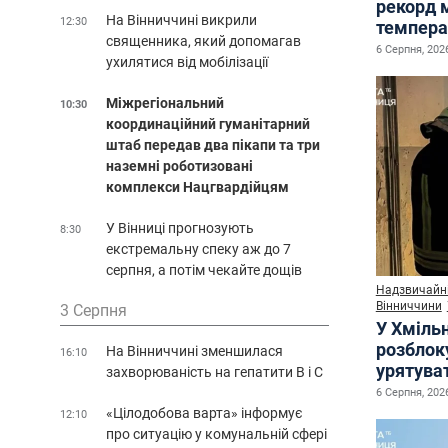
рекорд 
На Вінниччині викрили
12:30
темпера
священника, який допомагав
6 Серпня, 2026
ухилятися від мобілізації
Міжрегіональний
10:30
координаційний гуманітарний
штаб передав два пікапи та три
наземні роботизовані
комплекси Нацгвардійцям
У Вінниці прогнозують
8:30
екстремальну спеку аж до 7
серпня, а потім чекайте дощів
Надзвичайні
Вінниччини
3 Серпня
У Хміль
розблок
На Вінниччині зменшилася
16:10
урятува
захворюваність на гепатити В і С
6 Серпня, 2026
«Цілодобова варта» інформує
12:10
про ситуацію у комунальній сфері