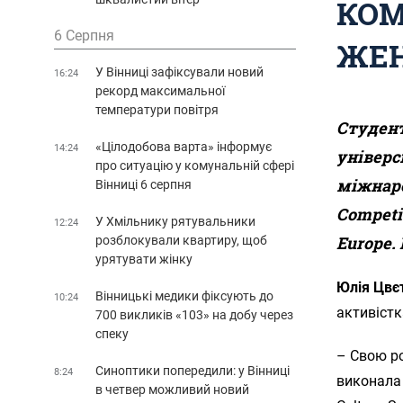
КОМ
6 Серпня
ЖЕН
У Вінниці зафіксували новий
16:24
рекорд максимальної
температури повітря
Студент
«Цілодобова варта» інформує
14:24
універс
про ситуацію у комунальній сфері
міжнаро
Вінниці 6 серпня
Competit
У Хмільнику рятувальники
12:24
Europe.
розблокували квартиру, щоб
урятувати жінку
Юлія Цвє
Вінницькі медики фіксують до
10:24
активістк
700 викликів «103» на добу через
спеку
– Свою ро
Синоптики попередили: у Вінниці
8:24
виконала 
в четвер можливий новий