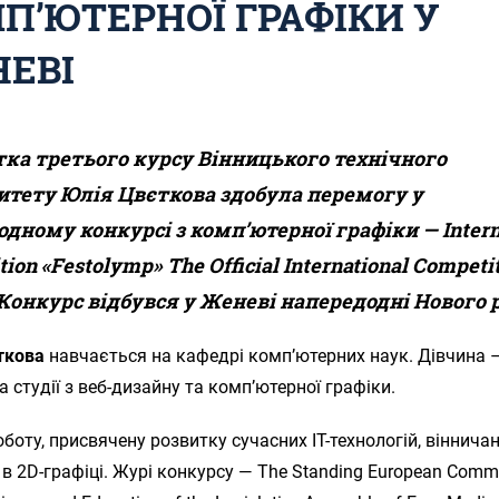
П’ЮТЕРНОЇ ГРАФІКИ У
ЕВІ
ка третього курсу Вінницького технічного
итету Юлія Цвєткова здобула перемогу у
дному конкурсі з комп’ютерної графіки — Intern
ion «Festolymp» The Official International Competit
 Конкурс відбувся у Женеві напередодні Нового 
ткова
навчається на кафедрі комп’ютерних наук. Дівчина 
а студії з веб-дизайну та комп’ютерної графіки.
боту, присвячену розвитку сучасних ІТ-технологій, віннича
в 2D-графіці. Журі конкурсу — The Standing European Сommi