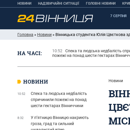
НОВИНИ
НАДЗВИЧАЙНІ СИТУАЦІЇ
ГОЛОВНІ НОВИНИ
КРИ
7 СЕРПНЯ
Головна
»
Новини
» Вінницька студентка Юлія Цвєткова зд
10:52
Спека та людська недбалість сп
НА ЧАСІ:
пожежі на понад шести гектарах Віннич
НОВИНИ
Новини
ВІН
Спека та людська недбалість
10:52
спричинили пожежі на понад
ЦВЄ
шести гектарах Вінниччини
МІС
У п’ятницю Вінницю накриють
8:32
гроза, град та сильний
шквалистий вітер