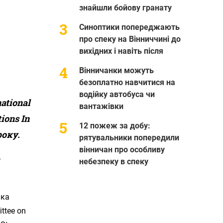
знайшли бойову гранату
Синоптики попереджають
про спеку на Вінниччині до
вихідних і навіть після
Вінничанки можуть
безоплатно навчитися на
водійку автобуса чи
ational
вантажівки
ions In
12 пожеж за добу:
року.
рятувальники попередили
вінничан про особливу
–
небезпеку в спеку
нка
ttee on