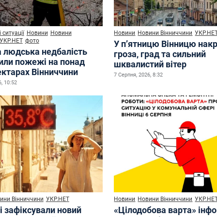
 ситуації
Новини
Новини
Новини
Новини Вінниччини
УКР.НЕ
УКР.НЕТ
фото
У п’ятницю Вінницю нак
а людська недбалість
гроза, град та сильний
или пожежі на понад
шквалистий вітер
ектарах Вінниччини
7 Серпня, 2026, 8:32
, 10:52
ини Вінниччини
УКР.НЕТ
Новини
Новини Вінниччини
УКР.НЕ
і зафіксували новий
«Цілодобова варта» інф