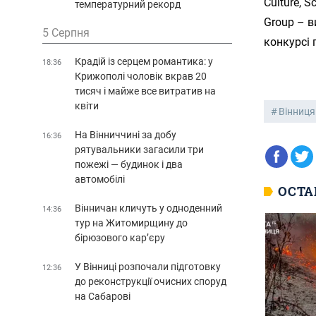
Culture, S
температурний рекорд
Group – в
5 Серпня
конкурсі 
Крадій із серцем романтика: у
18:36
Крижополі чоловік вкрав 20
тисяч і майже все витратив на
квіти
Вінниця
На Вінниччині за добу
16:36
рятувальники загасили три
пожежі — будинок і два
автомобілі
ОСТА
Вінничан кличуть у одноденний
14:36
тур на Житомирщину до
бірюзового кар’єру
У Вінниці розпочали підготовку
12:36
до реконструкції очисних споруд
на Сабарові