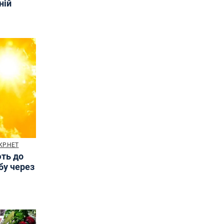
ній
КР.НЕТ
ють до
бу через