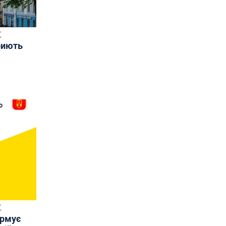
Т
риють
Т
ормує