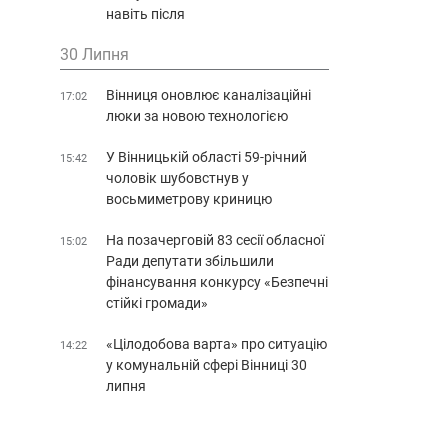
навіть після
30 Липня
Вінниця оновлює каналізаційні
17:02
люки за новою технологією
У Вінницькій області 59-річний
15:42
чоловік шубовстнув у
восьмиметрову криницю
На позачерговій 83 сесії обласної
15:02
Ради депутати збільшили
фінансування конкурсу «Безпечні
стійкі громади»
«Цілодобова варта» про ситуацію
14:22
у комунальній сфері Вінниці 30
липня