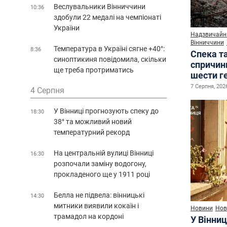
Веслувальники Вінниччини
10:36
здобули 22 медалі на чемпіонаті
України
Надзвичайні
Вінниччини
Температура в Україні сягне +40°:
8:36
Спека т
синоптикиня повідомила, скільки
спричин
ще треба протриматись
шести г
7 Серпня, 2026
4 Серпня
У Вінниці прогнозують спеку до
18:30
38° та можливий новий
температурний рекорд
На центральній вулиці Вінниці
16:30
розпочали заміну водогону,
прокладеного ще у 1911 році
Белла не підвела: вінницькі
14:30
митники виявили кокаїн і
Новини
Нов
трамадол на кордоні
У Вінниц