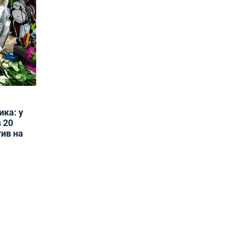
ика: у
 20
тив на