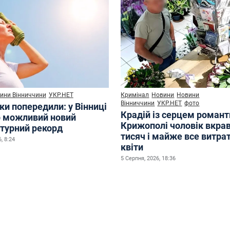
ини Вінниччини
УКР.НЕТ
Кримінал
Новини
Новини
Вінниччини
УКР.НЕТ
фото
ки попередили: у Вінниці
Крадій із серцем романт
р можливий новий
Крижополі чоловік вкрав
турний рекорд
тисяч і майже все витра
, 8:24
квіти
5 Серпня, 2026, 18:36