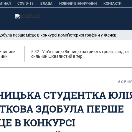
МІНАЛ
COVID-19
ВЛАДА
НОВИНИ ВІННИЧЧИНИ
КОНТАКТИ
обула перше місце в конкурсі комп’ютерної графіки у Женеві
ричинили
8:32
У п’ятницю Вінницю накриють гроза, град та
чини
сильний шквалистий вітер
6 СІЧНЯ
НИЦЬКА СТУДЕНТКА ЮЛІ
ТКОВА ЗДОБУЛА ПЕРШЕ
ЦЕ В КОНКУРСІ