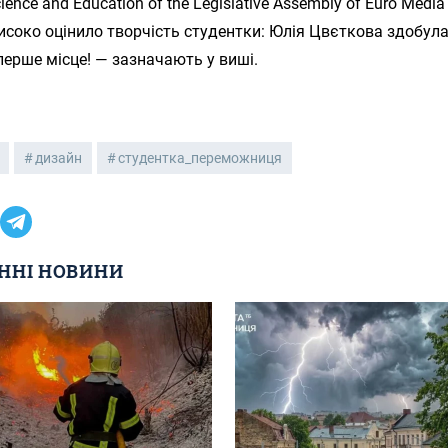
cience and Education of the Legislative Assembly of Euro Media
исоко оцінило творчість студентки: Юлія Цвєткова здобула
перше місце! — зазначають у виші.
дизайн
студентка_переможниця
ННІ НОВИНИ