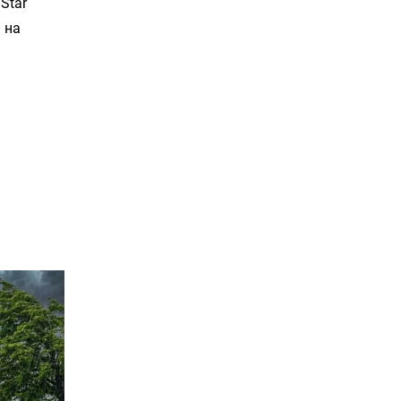
 Star
 на