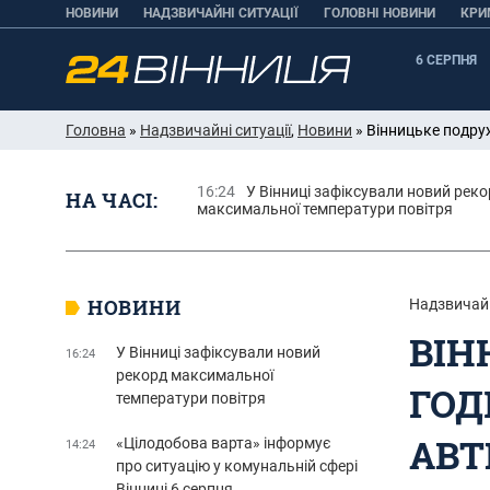
НОВИНИ
НАДЗВИЧАЙНІ СИТУАЦІЇ
ГОЛОВНІ НОВИНИ
КРИ
6 СЕРПНЯ
Головна
»
Надзвичайні ситуації
,
Новини
» Вінницьке подруж
16:24
У Вінниці зафіксували новий рек
НА ЧАСІ:
максимальної температури повітря
НОВИНИ
Надзвичайн
ВІН
У Вінниці зафіксували новий
16:24
рекорд максимальної
ГОД
температури повітря
АВТ
«Цілодобова варта» інформує
14:24
про ситуацію у комунальній сфері
Вінниці 6 серпня