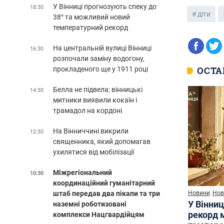
У Вінниці прогнозують спеку до
18:30
діти
38° та можливий новий
температурний рекорд
На центральній вулиці Вінниці
16:30
розпочали заміну водогону,
ОСТА
прокладеного ще у 1911 році
Белла не підвела: вінницькі
14:30
митники виявили кокаїн і
трамадол на кордоні
На Вінниччині викрили
12:30
священника, який допомагав
ухилятися від мобілізації
Міжрегіональний
10:30
координаційний гуманітарний
Новини
Нов
штаб передав два пікапи та три
У Вінниц
наземні роботизовані
рекорд 
комплекси Нацгвардійцям