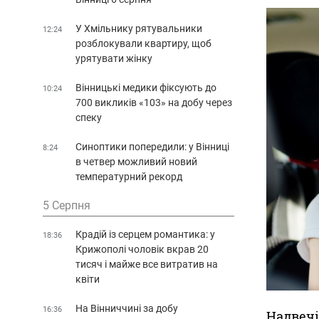
У Хмільнику рятувальники
12:24
розблокували квартиру, щоб
урятувати жінку
Вінницькі медики фіксують до
10:24
700 викликів «103» на добу через
спеку
Синоптики попередили: у Вінниці
8:24
в четвер можливий новий
температурний рекорд
5 Серпня
Крадій із серцем романтика: у
18:36
Крижополі чоловік вкрав 20
тисяч і майже все витратив на
квіти
На Вінниччині за добу
16:36
Надвечі