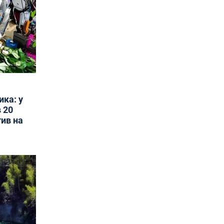
ика: у
 20
тив на