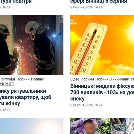
тури повітря
сфері Вінниці 6 серпня
, 16:24
6 Серпня, 2026, 14:24
 ситуації
Новини
Новини
Відео
Новини
Новини Вінниччини
У
УКР.НЕТ
Вінницькі медики фіксу
нику рятувальники
700 викликів «103» на до
ували квартиру, щоб
спеку
ти жінку
6 Серпня, 2026, 10:24
, 12:24