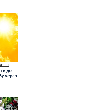
КР.НЕТ
ють до
бу через