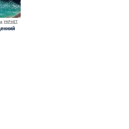
ни
УКР.НЕТ
денний