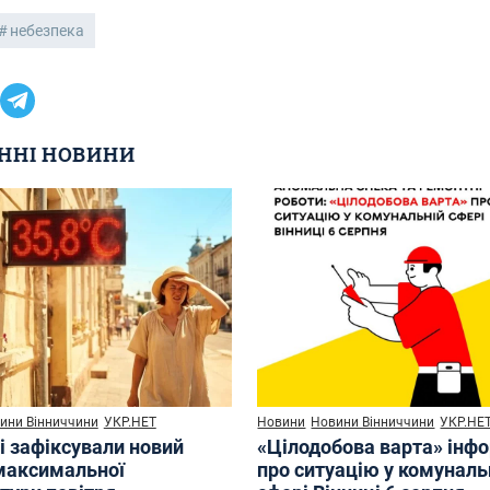
небезпека
ННІ НОВИНИ
ини Вінниччини
УКР.НЕТ
Новини
Новини Вінниччини
УКР.НЕ
і зафіксували новий
«Цілодобова варта» інф
максимальної
про ситуацію у комуналь