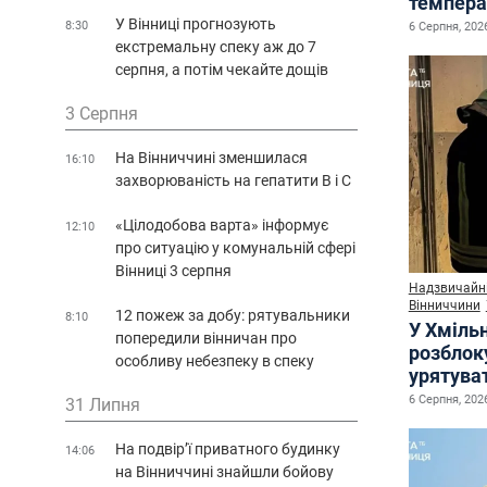
темпера
У Вінниці прогнозують
8:30
6 Серпня, 2026
екстремальну спеку аж до 7
серпня, а потім чекайте дощів
3 Серпня
На Вінниччині зменшилася
16:10
захворюваність на гепатити В і С
«Цілодобова варта» інформує
12:10
про ситуацію у комунальній сфері
Вінниці 3 серпня
Надзвичайні
Вінниччини
12 пожеж за добу: рятувальники
8:10
У Хміль
попередили вінничан про
розблок
особливу небезпеку в спеку
урятува
6 Серпня, 2026
31 Липня
На подвір’ї приватного будинку
14:06
на Вінниччині знайшли бойову