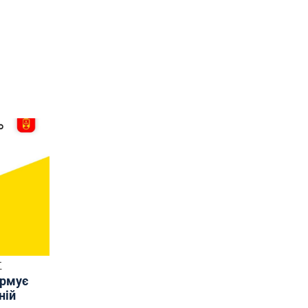
Т
ормує
ній