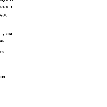
ання в
дії,
лянувши
ей.
 та
чна