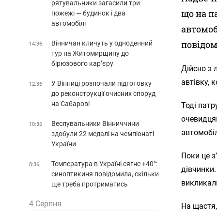
рятувальники загасили три
що на п
пожежі — будинок і два
автомобілі
автомоб
повідом
Вінничан кличуть у одноденний
14:36
тур на Житомирщину до
бірюзового кар’єру
Дійсно з 
автівку, 
У Вінниці розпочали підготовку
12:36
до реконструкції очисних споруд
на Сабарові
Тоді патр
очевидцям
Веслувальники Вінниччини
10:36
автомобіл
здобули 22 медалі на чемпіонаті
України
Поки це з
Температура в Україні сягне +40°:
8:36
дівчинки.
синоптикиня повідомила, скільки
викликали
ще треба протриматись
4 Серпня
На щастя,