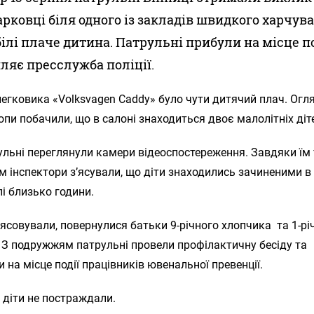
арковці біля одного із закладів швидкого харчув
ілі плаче дитина. Патрульні прибули на місце по
ляє пресслужба поліції.
легковика «Volksvagen Caddy» було чути дитячий плач. Ог
копи побачили, що в салоні знаходиться двоє малолітніх діт
ульні переглянули камери відеоспостереження. Завдяки їм
 інспектори з’ясували, що діти знаходились зачиненими в
і близько години.
’ясовували, повернулися батьки 9-річного хлопчика та 1-рі
 З подружжям патрульні провели профілактичну бесіду та
 на місце події працівників ювенальної превенції.
 діти не постраждали.