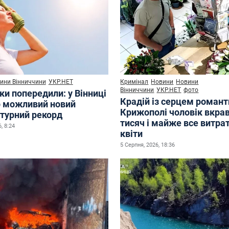
ини Вінниччини
УКР.НЕТ
Кримінал
Новини
Новини
Вінниччини
УКР.НЕТ
фото
ки попередили: у Вінниці
Крадій із серцем романт
р можливий новий
Крижополі чоловік вкрав
турний рекорд
тисяч і майже все витра
, 8:24
квіти
5 Серпня, 2026, 18:36