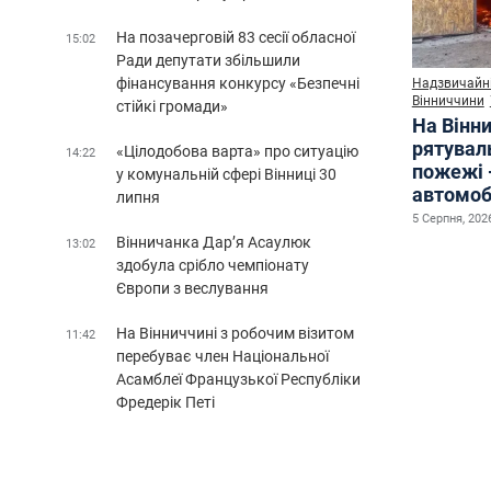
На позачерговій 83 сесії обласної
15:02
Ради депутати збільшили
фінансування конкурсу «Безпечні
Надзвичайні
Вінниччини
стійкі громади»
На Вінни
рятувал
«Цілодобова варта» про ситуацію
14:22
пожежі 
у комунальній сфері Вінниці 30
автомоб
липня
5 Серпня, 2026
Вінничанка Дар’я Асаулюк
13:02
здобула срібло чемпіонату
Європи з веслування
На Вінниччині з робочим візитом
11:42
перебуває член Національної
Асамблеї Французької Республіки
Фредерік Петі