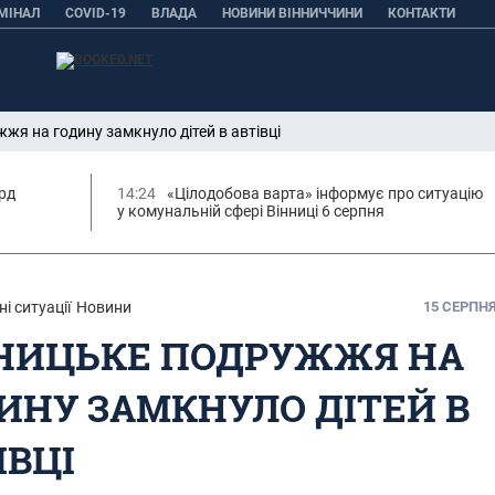
МІНАЛ
COVID-19
ВЛАДА
НОВИНИ ВІННИЧЧИНИ
КОНТАКТИ
жя на годину замкнуло дітей в автівці
орд
14:24
«Цілодобова варта» інформує про ситуацію
у комунальній сфері Вінниці 6 серпня
і ситуації
Новини
15 СЕРПНЯ,
НИЦЬКЕ ПОДРУЖЖЯ НА
ИНУ ЗАМКНУЛО ДІТЕЙ В
ІВЦІ