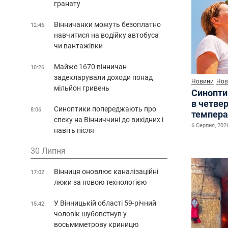
гранату
Вінничанки можуть безоплатно
12:46
навчитися на водійку автобуса
чи вантажівки
Майже 1670 вінничан
10:26
задекларували доходи понад
Новини
Нов
мільйон гривень
Синопти
в четве
Синоптики попереджають про
8:06
темпера
спеку на Вінниччині до вихідних і
6 Серпня, 2026
навіть після
30 Липня
Вінниця оновлює каналізаційні
17:02
люки за новою технологією
У Вінницькій області 59-річний
15:42
чоловік шубовстнув у
восьмиметрову криницю