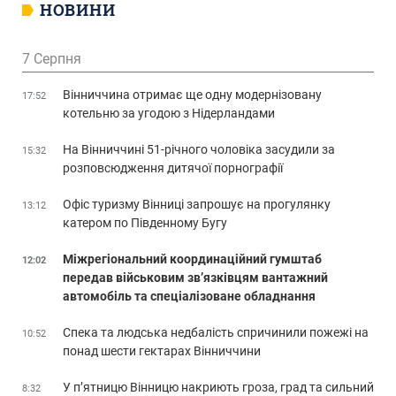
НОВИНИ
7 Серпня
Вінниччина отримає ще одну модернізовану
17:52
котельню за угодою з Нідерландами
На Вінниччині 51-річного чоловіка засудили за
15:32
розповсюдження дитячої порнографії
Офіс туризму Вінниці запрошує на прогулянку
13:12
катером по Південному Бугу
Міжрегіональний координаційний гумштаб
12:02
передав військовим зв’язківцям вантажний
автомобіль та спеціалізоване обладнання
Спека та людська недбалість спричинили пожежі на
10:52
понад шести гектарах Вінниччини
У п’ятницю Вінницю накриють гроза, град та сильний
8:32