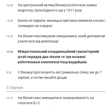
На центральній вулиці Вінниці розпочали заміну
16:30
водогону, прокладеного ще у 1911 році
Белла не підвела: вінницькі митники виявили кокаїн і
14:30
трамадол на кордоні
На Вінниччині викрили священника, який допомагав
12:30
ухилятися від мобілізації
Міжрегіональний координаційний гуманітарний
10:30
штаб передав два пікапи та три наземні
роботизовані комплекси Нацгвардійцям
У Вінниці прогнозують екстремальну спеку аж до 7
8:30
серпня, а потім чекайте дощів
3 Серпня
На Вінниччині зменшилася захворюваність на
16:10
гепатити В і С