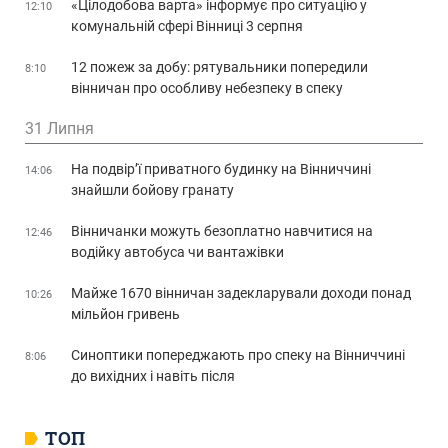
«Цілодобова варта» інформує про ситуацію у
12:10
комунальній сфері Вінниці 3 серпня
12 пожеж за добу: рятувальники попередили
8:10
вінничан про особливу небезпеку в спеку
31 Липня
На подвір’ї приватного будинку на Вінниччині
14:06
знайшли бойову гранату
Вінничанки можуть безоплатно навчитися на
12:46
водійку автобуса чи вантажівки
Майже 1670 вінничан задекларували доходи понад
10:26
мільйон гривень
Синоптики попереджають про спеку на Вінниччині
8:06
до вихідних і навіть після
ТОП