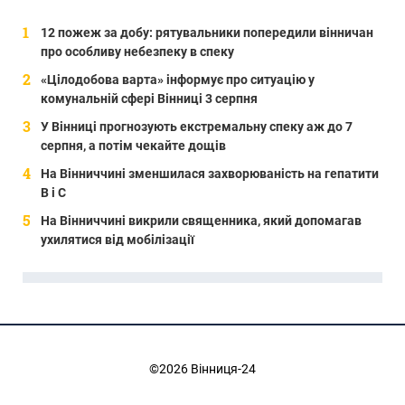
12 пожеж за добу: рятувальники попередили вінничан
про особливу небезпеку в спеку
«Цілодобова варта» інформує про ситуацію у
комунальній сфері Вінниці 3 серпня
У Вінниці прогнозують екстремальну спеку аж до 7
серпня, а потім чекайте дощів
На Вінниччині зменшилася захворюваність на гепатити
В і С
На Вінниччині викрили священника, який допомагав
ухилятися від мобілізації
©2026 Вінниця-24