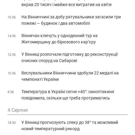
вкрав 20 тисяч і майже все витратив на квіти
На Вінниччині за добу рятувальники загасили три
16:36
пожежі — будинок і два автомобілі
Вінничан кличуть у одноденний тур на
14:36
Житомирщину до бірюзового кар’єру
У Вінниці розпочали підготовку до реконструкції
12:36
очисних споруд на Сабарові
Веслувальники Вінниччини здобули 22 медалі на
10:36
чемпіонаті України
Температура в Україні сягне +40°: синоптикиня
8:36
повідомила, скільки ще треба протриматись
4 Серпня
У Вінниці прогнозують спеку до 38° та можливий
18:30
новий температурний рекорд