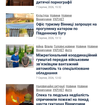
дитячої порнографії
7 Серпня, 2026, 15:32
Культура
Новини
Новини
Вінниччини
УКР.НЕТ
Офіс туризму Вінниці запрошує на
прогулянку катером по
Південному Бугу
7 Серпня, 2026, 13:12
війна
Влада
Головні новини
Новини
Новини
Вінниччини
УКР.НЕТ
фото
Міжрегіональний координаційний
гумштаб передав військовим
зв’язківцям вантажний
автомобіль та спеціалізоване
обладнання
7 Серпня, 2026, 12:02
Надзвичайні ситуації
Новини
Новини
Вінниччини
УКР.НЕТ
фото
Спека та людська недбалість
спричинили пожежі на понад
шести гектарах Вінниччини