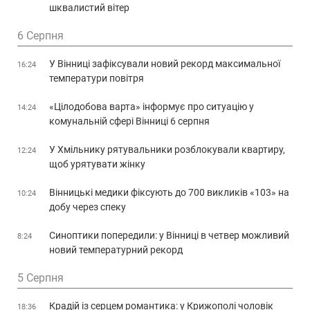
шквалистий вітер
6 Серпня
У Вінниці зафіксували новий рекорд максимальної
16:24
температури повітря
«Цілодобова варта» інформує про ситуацію у
14:24
комунальній сфері Вінниці 6 серпня
У Хмільнику рятувальники розблокували квартиру,
12:24
щоб урятувати жінку
Вінницькі медики фіксують до 700 викликів «103» на
10:24
добу через спеку
Синоптики попередили: у Вінниці в четвер можливий
8:24
новий температурний рекорд
5 Серпня
Крадій із серцем романтика: у Крижополі чоловік
18:36