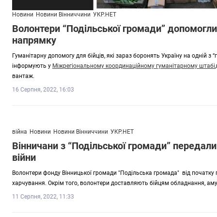
Новини
Новини Вінниччини
УКР.НЕТ
Волонтери “Подільської громади” допомогли 
напрямку
Гуманітарну допомогу для бійців, які зараз боронять Україну на одній з 
інформують у
Міжрегіональному координаційному гуманітарному штабі
вантаж.
16 Серпня, 2022, 16:03
війна
Новини
Новини Вінниччини
УКР.НЕТ
Вінничани з “Подільської громади” передали
війни
Волонтери фонду Вінницької громади "Подільська громада" від початку
харчування. Окрім того, волонтери доставляють бійцям обладнання, амун
11 Серпня, 2022, 11:33