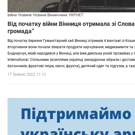
війна
Новини
Новини Вінниччини
УКР.НЕТ
Від початку війни Вінниця отримала зі Слов
громада”
Від початку березня Гуманітарний хаб Вінниці отримав 4 вантажі із Кош
вторгнення вони почали збирати продукти харчування, медикаменти та з
Боднарчук, який народився у Вінниці, але вже декілька років проживає 
International. Спільними зусиллями українці закордоном зібрали і доста
батончиків, фруктові пюре, овочі, фрукти), дитячий одяг та підгузки, а 
17 Травня, 2022, 11:13